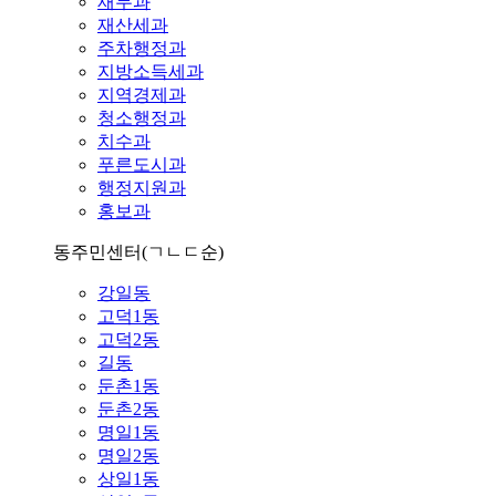
재무과
재산세과
주차행정과
지방소득세과
지역경제과
청소행정과
치수과
푸른도시과
행정지원과
홍보과
동주민센터
(ㄱㄴㄷ순)
강일동
고덕1동
고덕2동
길동
둔촌1동
둔촌2동
명일1동
명일2동
상일1동