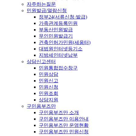
자주하는질문
민원발급/열람신청
정부24(서류신청·발급)
가족관계등록민원
부동산민원발급
무인민원발급기
건축인허가민원(세움터)
대법원인터넷등기소
지방세인터넷납부
상담신고센터
민원통합접수창구
민원상담
민원신고
민원신청
민원조회
상담지원
구민옴부즈만
구민옴부즈만 소개
구민옴부즈만 이용안내
구민옴부즈만 운영현황
구민옴부즈만 민원신청