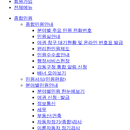
회원가입
전체메뉴
종합민원
종합민원안내
분야별 주요 민원 전화번호
민원실안내
여권 창구 대기현황 및 온라인 번호표 발급
편리한민원제도
민원수수료안내
행정서비스헌장
강동구청 통합 알림 신청
배너 모아보기
민원서식(민원편람)
분야별민원안내
분야별민원 한눈에보기
여권 신청 ∙ 발급
정보통신
세무
부동산/건축
자동차정기(종합)검사
이륜자동차 정기검사