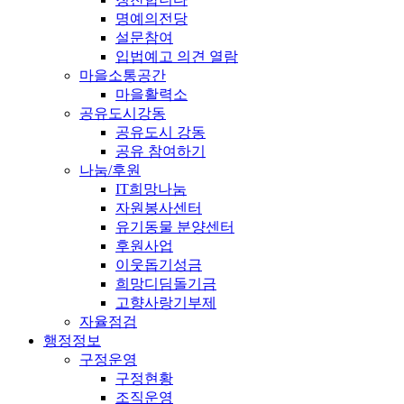
명예의전당
설문참여
입법예고 의견 열람
마을소통공간
마을활력소
공유도시강동
공유도시 강동
공유 참여하기
나눔/후원
IT희망나눔
자원봉사센터
유기동물 분양센터
후원사업
이웃돕기성금
희망디딤돌기금
고향사랑기부제
자율점검
행정정보
구정운영
구정현황
조직운영