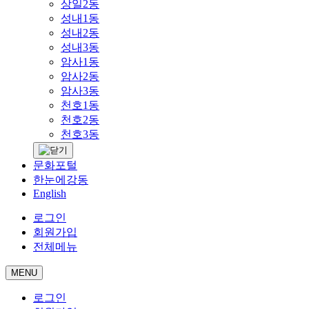
상일2동
성내1동
성내2동
성내3동
암사1동
암사2동
암사3동
천호1동
천호2동
천호3동
문화포털
한눈에강동
English
로그인
회원가입
전체메뉴
MENU
로그인