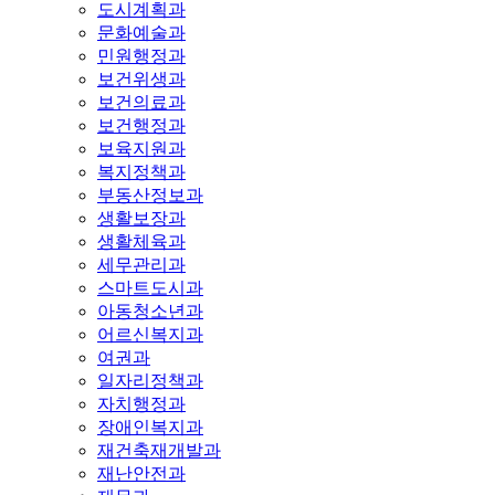
도시계획과
문화예술과
민원행정과
보건위생과
보건의료과
보건행정과
보육지원과
복지정책과
부동산정보과
생활보장과
생활체육과
세무관리과
스마트도시과
아동청소년과
어르신복지과
여권과
일자리정책과
자치행정과
장애인복지과
재건축재개발과
재난안전과