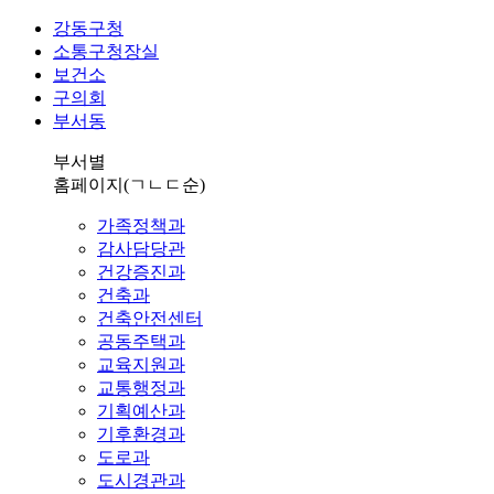
강동구청
소통구청장실
보건소
구의회
부서동
부서별
홈페이지
(ㄱㄴㄷ순)
가족정책과
감사담당관
건강증진과
건축과
건축안전센터
공동주택과
교육지원과
교통행정과
기획예산과
기후환경과
도로과
도시경관과