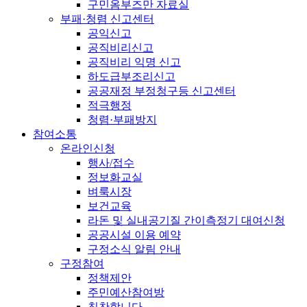
구민옴부즈만 자료실
부패·청렴 신고센터
공익신고
공직비리신고
공직비리 익명 신고
하도급부조리신고
공공재정 부정청구등 신고센터
적극행정
청렴·부패방지
참여소통
온라인신청
행사/접수
정보화교실
벼룩시장
보건교육
라돈 및 실내공기질 간이측정기 대여신청
공공시설 이용 예약
구정소식 알림 안내
구정참여
정책제안
주민예산참여방
칭찬합니다