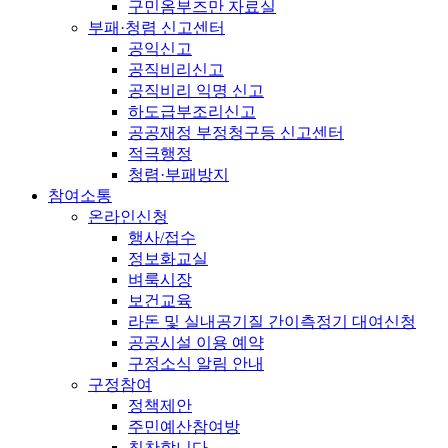
구민옴부즈만 자료실
부패·청렴 신고센터
공익신고
공직비리신고
공직비리 익명 신고
하도급부조리신고
공공재정 부정청구등 신고센터
적극행정
청렴·부패방지
참여소통
온라인신청
행사/접수
정보화교실
벼룩시장
보건교육
라돈 및 실내공기질 간이측정기 대여신청
공공시설 이용 예약
구정소식 알림 안내
구정참여
정책제안
주민예산참여방
칭찬합니다