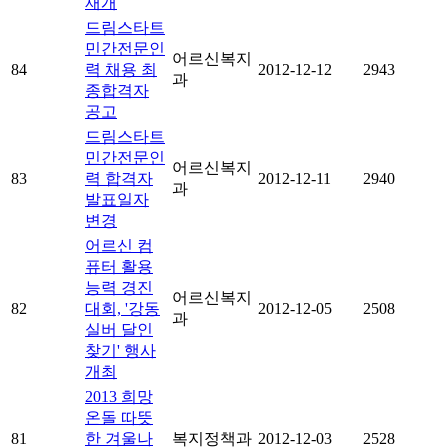
재개
드림스타트
민간전문인
어르신복지
84
력 채용 최
2012-12-12
2943
과
종합격자
공고
드림스타트
민간전문인
어르신복지
83
력 합격자
2012-12-11
2940
과
발표일자
변경
어르신 컴
퓨터 활용
능력 경진
어르신복지
82
대회, '강동
2012-12-05
2508
과
실버 달인
찾기' 행사
개최
2013 희망
온돌 따뜻
81
한 겨울나
복지정책과
2012-12-03
2528