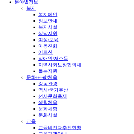
분야별정보
복지
복지메인
정보안내
복지시설
상담지원
여성/보육
아동친화
어르신
장애인/저소득
지역사회보장협의체
돌봄지원
문화/관광/체육
강동관광
역사/국가유산
선사문화축제
생활체육
문화체험
문화시설
교육
교육비전과추진현황
교육기관안내