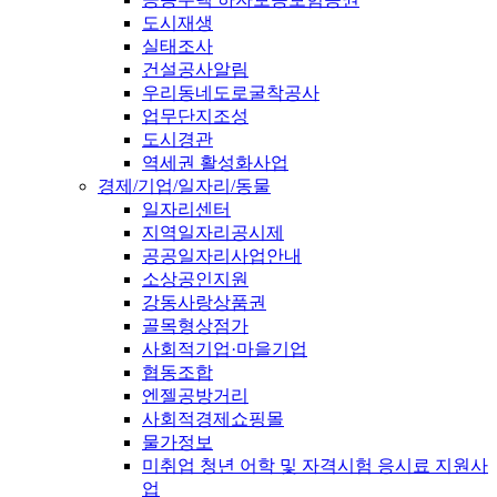
도시재생
실태조사
건설공사알림
우리동네도로굴착공사
업무단지조성
도시경관
역세권 활성화사업
경제/기업/일자리/동물
일자리센터
지역일자리공시제
공공일자리사업안내
소상공인지원
강동사랑상품권
골목형상점가
사회적기업·마을기업
협동조합
엔젤공방거리
사회적경제쇼핑몰
물가정보
미취업 청년 어학 및 자격시험 응시료 지원사
업