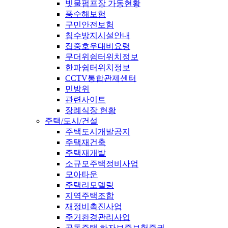
빗물펌프장 가동현황
풍수해보험
구민안전보험
침수방지시설안내
집중호우대비요령
무더위쉼터위치정보
한파쉼터위치정보
CCTV통합관제센터
민방위
관련사이트
장례식장 현황
주택/도시/건설
주택도시개발공지
주택재건축
주택재개발
소규모주택정비사업
모아타운
주택리모델링
지역주택조합
재정비촉진사업
주거환경관리사업
공동주택 하자보증보험증권