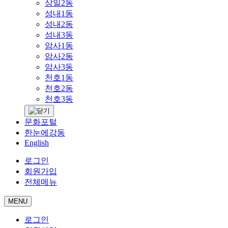
상일2동
성내1동
성내2동
성내3동
암사1동
암사2동
암사3동
천호1동
천호2동
천호3동
문화포털
한눈에강동
English
로그인
회원가입
전체메뉴
MENU
로그인