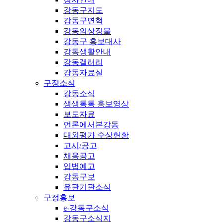
강동구지도
강동구연혁
강동의상징물
강동구 홍보대사
강동생활안내
강동갤러리
강동자료실
구정소식
강동소식
생생통통 홍보영상
보도자료
언론에서본강동
대외평가 수상현황
고시/공고
채용공고
입법예고
강동구보
유관기관소식
구정홍보
e-강동구소식
강동구소식지