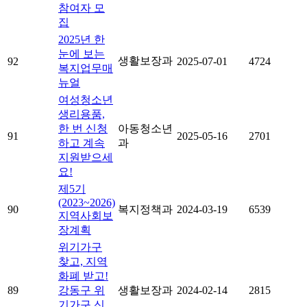
참여자 모
집
2025년 한
눈에 보는
생활보장과
92
2025-07-01
4724
복지업무매
뉴얼
여성청소년
생리용품,
한 번 신청
아동청소년
91
2025-05-16
2701
하고 계속
과
지원받으세
요!
제5기
(2023~2026)
90
복지정책과
2024-03-19
6539
지역사회보
장계획
위기가구
찾고, 지역
화폐 받고!
89
강동구 위
생활보장과
2024-02-14
2815
기가구 신