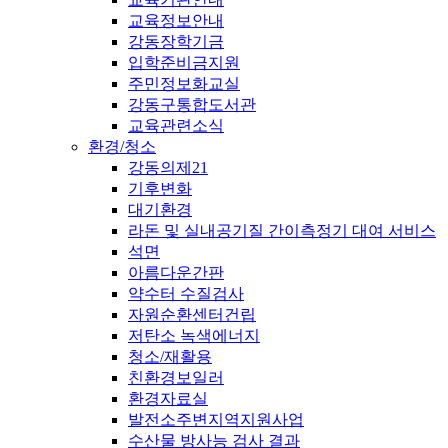
교육정보안내
강동장학기금
입학준비금지원
주민정보화교실
강동구통합도서관
교육관련소식
환경/청소
강동의제21
기후변화
대기환경
라돈 및 실내공기질 간이측정기 대여 서비스
석면
아름다운간판
약수터 수질검사
자원순환센터건립
저탄소 녹색에너지
청소/재활용
친환경보일러
환경자료실
발전소주변지역지원사업
수산물 방사능 검사 결과