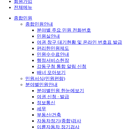
회원가입
전체메뉴
종합민원
종합민원안내
분야별 주요 민원 전화번호
민원실안내
여권 창구 대기현황 및 온라인 번호표 발급
편리한민원제도
민원수수료안내
행정서비스헌장
강동구청 통합 알림 신청
배너 모아보기
민원서식(민원편람)
분야별민원안내
분야별민원 한눈에보기
여권 신청 ∙ 발급
정보통신
세무
부동산/건축
자동차정기(종합)검사
이륜자동차 정기검사