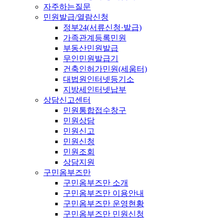
자주하는질문
민원발급/열람신청
정부24(서류신청·발급)
가족관계등록민원
부동산민원발급
무인민원발급기
건축인허가민원(세움터)
대법원인터넷등기소
지방세인터넷납부
상담신고센터
민원통합접수창구
민원상담
민원신고
민원신청
민원조회
상담지원
구민옴부즈만
구민옴부즈만 소개
구민옴부즈만 이용안내
구민옴부즈만 운영현황
구민옴부즈만 민원신청