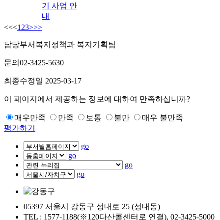
기 사업 안
내
<<
<
1
2
3
>
>>
담당부서
복지정책과 복지기획팀
문의
02-3425-5630
최종수정일
2025-03-17
이 페이지에서 제공하는 정보에 대하여 만족하십니까?
매우만족
만족
보통
불만
매우 불만족
평가하기
go
go
go
go
05397 서울시 강동구 성내로 25 (성내동)
TEL : 1577-1188(※120다산콜센터로 연결), 02-3425-5000