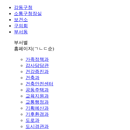
강동구청
소통구청장실
보건소
구의회
부서동
부서별
홈페이지
(ㄱㄴㄷ순)
가족정책과
감사담당관
건강증진과
건축과
건축안전센터
공동주택과
교육지원과
교통행정과
기획예산과
기후환경과
도로과
도시경관과