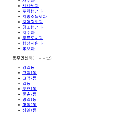
재무과
재산세과
주차행정과
지방소득세과
지역경제과
청소행정과
치수과
푸른도시과
행정지원과
홍보과
동주민센터
(ㄱㄴㄷ순)
강일동
고덕1동
고덕2동
길동
둔촌1동
둔촌2동
명일1동
명일2동
상일1동