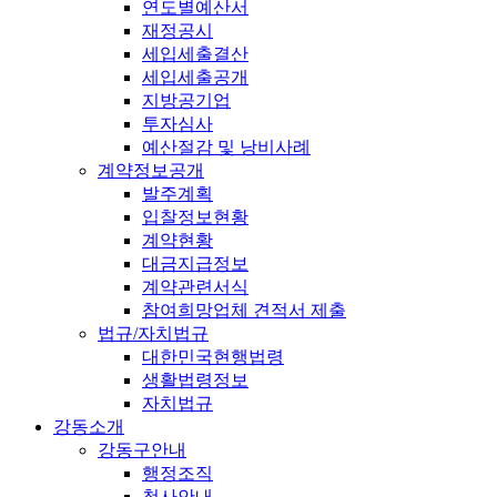
연도별예산서
재정공시
세입세출결산
세입세출공개
지방공기업
투자심사
예산절감 및 낭비사례
계약정보공개
발주계획
입찰정보현황
계약현황
대금지급정보
계약관련서식
참여희망업체 견적서 제출
법규/자치법규
대한민국현행법령
생활법령정보
자치법규
강동소개
강동구안내
행정조직
청사안내