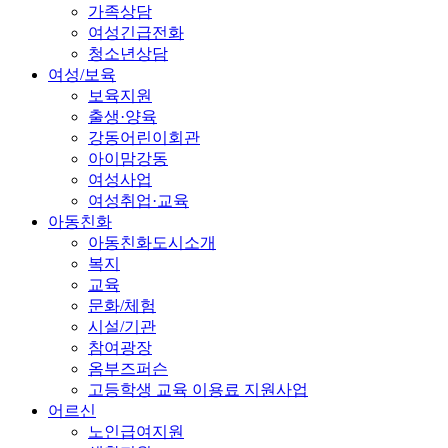
가족상담
여성긴급전화
청소년상담
여성/보육
보육지원
출생·양육
강동어린이회관
아이맘강동
여성사업
여성취업·교육
아동친화
아동친화도시소개
복지
교육
문화/체험
시설/기관
참여광장
옴부즈퍼슨
고등학생 교육 이용료 지원사업
어르신
노인급여지원