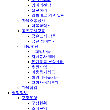
명예의전당
설문참여
입법예고 의견 열람
마을소통공간
마을활력소
공유도시강동
공유도시 강동
공유 참여하기
나눔/후원
IT희망나눔
자원봉사센터
유기동물 분양센터
후원사업
이웃돕기성금
희망디딤돌기금
고향사랑기부제
자율점검
행정정보
구정운영
구정현황
조직운영