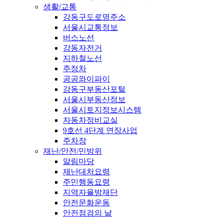
생활/교통
강동구도로명주소
서울시교통정보
버스노선
강동자전거
지하철노선
주정차
공공와이파이
강동구부동산포털
서울시부동산정보
서울시토지정보시스템
자동차정비교실
9호선 4단계 연장사업
주차장
재난/안전/민방위
알림마당
재난대처요령
주민행동요령
지역자율방재단
안전문화운동
안전점검의 날