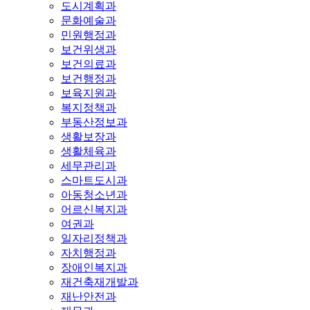
도시계획과
문화예술과
민원행정과
보건위생과
보건의료과
보건행정과
보육지원과
복지정책과
부동산정보과
생활보장과
생활체육과
세무관리과
스마트도시과
아동청소년과
어르신복지과
여권과
일자리정책과
자치행정과
장애인복지과
재건축재개발과
재난안전과