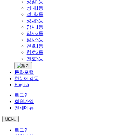
상일2동
성내1동
성내2동
성내3동
암사1동
암사2동
암사3동
천호1동
천호2동
천호3동
문화포털
한눈에강동
English
로그인
회원가입
전체메뉴
MENU
로그인