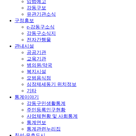
입법예고
강동구보
유관기관소식
구정홍보
e-강동구소식
강동구소식지
전자간행물
관내시설
공공기관
교육기관
병의원/약국
복지시설
모범음식점
심장제세동기 위치정보
기타
통계이야기
강동구민생활통계
주민등록인구현황
사업체현황 및 사회통계
통계연보
통계관련누리집
친선·우호도시