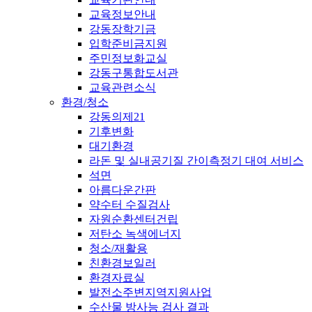
교육정보안내
강동장학기금
입학준비금지원
주민정보화교실
강동구통합도서관
교육관련소식
환경/청소
강동의제21
기후변화
대기환경
라돈 및 실내공기질 간이측정기 대여 서비스
석면
아름다운간판
약수터 수질검사
자원순환센터건립
저탄소 녹색에너지
청소/재활용
친환경보일러
환경자료실
발전소주변지역지원사업
수산물 방사능 검사 결과