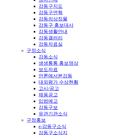
강동구지도
강동구연혁
강동의상징물
강동구 홍보대사
강동생활안내
강동갤러리
강동자료실
구정소식
강동소식
생생통통 홍보영상
보도자료
언론에서본강동
대외평가 수상현황
고시/공고
채용공고
입법예고
강동구보
유관기관소식
구정홍보
e-강동구소식
강동구소식지