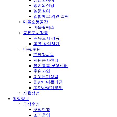
명예의전당
설문참여
입법예고 의견 열람
마을소통공간
마을활력소
공유도시강동
공유도시 강동
공유 참여하기
나눔/후원
IT희망나눔
자원봉사센터
유기동물 분양센터
후원사업
이웃돕기성금
희망디딤돌기금
고향사랑기부제
자율점검
행정정보
구정운영
구정현황
조직운영