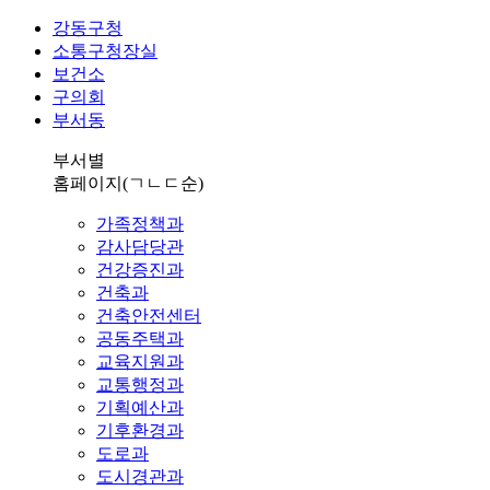
강동구청
소통구청장실
보건소
구의회
부서동
부서별
홈페이지
(ㄱㄴㄷ순)
가족정책과
감사담당관
건강증진과
건축과
건축안전센터
공동주택과
교육지원과
교통행정과
기획예산과
기후환경과
도로과
도시경관과