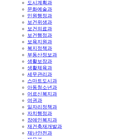
도시계획과
문화예술과
민원행정과
보건위생과
보건의료과
보건행정과
보육지원과
복지정책과
부동산정보과
생활보장과
생활체육과
세무관리과
스마트도시과
아동청소년과
어르신복지과
여권과
일자리정책과
자치행정과
장애인복지과
재건축재개발과
재난안전과