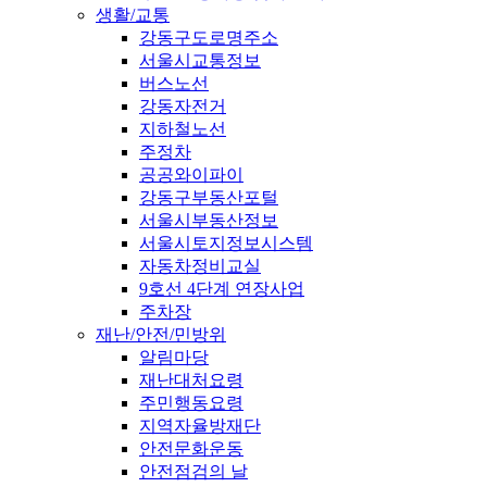
생활/교통
강동구도로명주소
서울시교통정보
버스노선
강동자전거
지하철노선
주정차
공공와이파이
강동구부동산포털
서울시부동산정보
서울시토지정보시스템
자동차정비교실
9호선 4단계 연장사업
주차장
재난/안전/민방위
알림마당
재난대처요령
주민행동요령
지역자율방재단
안전문화운동
안전점검의 날