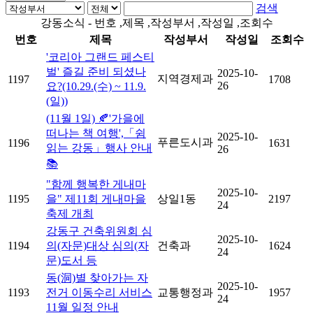
검색
강동소식 - 번호 ,제목 ,작성부서 ,작성일 ,조회수
번호
제목
작성부서
작성일
조회수
'코리아 그랜드 페스티
벌' 즐길 준비 되셨나
2025-10-
지역경제과
1197
1708
26
요?(10.29.(수) ~ 11.9.
(일))
(11월 1일) 🍂'가을에
떠나는 책 여행',「쉼
2025-10-
푸른도시과
1196
1631
읽는 강동」행사 안내
26
📚
"함께 행복한 게내마
2025-10-
1195
을" 제11회 게내마을
상일1동
2197
24
축제 개최
강동구 건축위원회 심
2025-10-
1194
의(자문)대상 심의(자
건축과
1624
24
문)도서 등
동(洞)별 찾아가는 자
2025-10-
1193
전거 이동수리 서비스
교통행정과
1957
24
11월 일정 안내