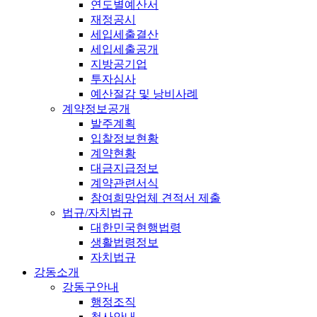
연도별예산서
재정공시
세입세출결산
세입세출공개
지방공기업
투자심사
예산절감 및 낭비사례
계약정보공개
발주계획
입찰정보현황
계약현황
대금지급정보
계약관련서식
참여희망업체 견적서 제출
법규/자치법규
대한민국현행법령
생활법령정보
자치법규
강동소개
강동구안내
행정조직
청사안내