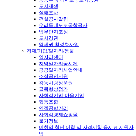
도시재생
실태조사
건설공사알림
우리동네도로굴착공사
업무단지조성
도시경관
역세권 활성화사업
경제/기업/일자리/동물
일자리센터
지역일자리공시제
공공일자리사업안내
소상공인지원
강동사랑상품권
골목형상점가
사회적기업·마을기업
협동조합
엔젤공방거리
사회적경제쇼핑몰
물가정보
미취업 청년 어학 및 자격시험 응시료 지원사
업