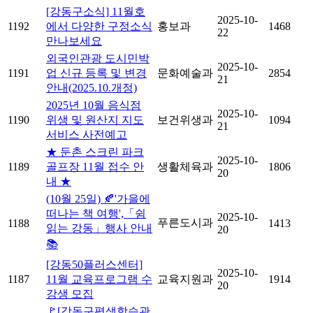
[강동구소식] 11월호
2025-10-
1192
에서 다양한 구정소식
홍보과
1468
22
만나보세요
외국인관광 도시민박
2025-10-
1191
업 신규 등록 및 변경
문화예술과
2854
21
안내(2025.10.개정)
2025년 10월 음식점
2025-10-
1190
위생 및 원산지 지도
보건위생과
1094
21
서비스 사전예고
★ 둔촌 스크린 파크
2025-10-
1189
골프장 11월 접수 안
생활체육과
1806
20
내 ★
(10월 25일) 🍂'가을에
떠나는 책 여행',「쉼
2025-10-
푸른도시과
1188
1413
읽는 강동」행사 안내
20
📚
[강동50플러스센터]
2025-10-
1187
11월 교육프로그램 수
교육지원과
1914
20
강생 모집
🚩[강동구평생학습관