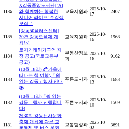
X강동중앙도서관] 'AI
2025-10-
1186
와 함께하는 행복한
교육지원과
2407
17
시니어 라이프' 수강생
모집🚩
[강동50플러스센터]
2025-10-
1185
2025 강동오플제 개
교육지원과
1968
16
최!🎉
토지거래허가구역 지
부동산정보
2025-10-
1184
정 공고(국토교통부
9162
16
과
공고)
(10월 18일) 🍂'가을에
떠나는 책 여행',「쉼
2025-10-
푸른도시과
1183
1683
읽는 강동」행사 안내
13
📚
(10월 11일)「쉼 읽는
2025-10-
1182
강동」행사 진행합니
푸른도시과
1569
10
다!
제30회 강동선사문화
축제 개최에 따른 교
2025-10-
교통행정과
1181
3691
02
통통제 및 버스 우회