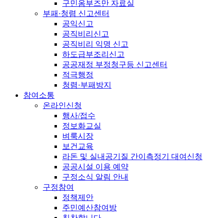
구민옴부즈만 자료실
부패·청렴 신고센터
공익신고
공직비리신고
공직비리 익명 신고
하도급부조리신고
공공재정 부정청구등 신고센터
적극행정
청렴·부패방지
참여소통
온라인신청
행사/접수
정보화교실
벼룩시장
보건교육
라돈 및 실내공기질 간이측정기 대여신청
공공시설 이용 예약
구정소식 알림 안내
구정참여
정책제안
주민예산참여방
칭찬합니다