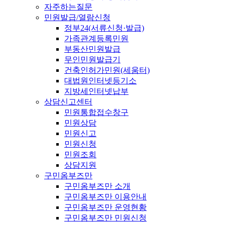
자주하는질문
민원발급/열람신청
정부24(서류신청·발급)
가족관계등록민원
부동산민원발급
무인민원발급기
건축인허가민원(세움터)
대법원인터넷등기소
지방세인터넷납부
상담신고센터
민원통합접수창구
민원상담
민원신고
민원신청
민원조회
상담지원
구민옴부즈만
구민옴부즈만 소개
구민옴부즈만 이용안내
구민옴부즈만 운영현황
구민옴부즈만 민원신청