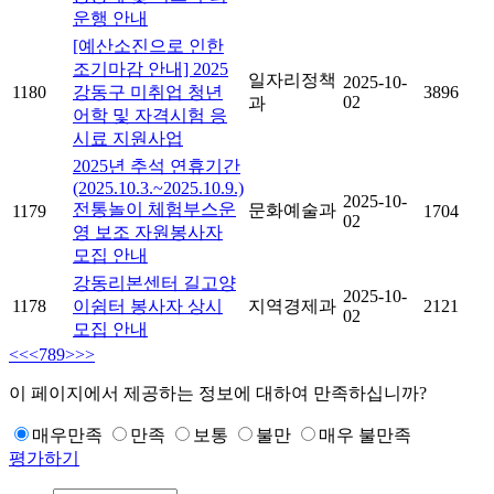
운행 안내
[예산소진으로 인한
조기마감 안내] 2025
일자리정책
2025-10-
1180
강동구 미취업 청년
3896
02
과
어학 및 자격시험 응
시료 지원사업
2025년 추석 연휴기간
(2025.10.3.~2025.10.9.)
2025-10-
전통놀이 체험부스운
문화예술과
1179
1704
02
영 보조 자원봉사자
모집 안내
강동리본센터 길고양
2025-10-
1178
이쉼터 봉사자 상시
지역경제과
2121
02
모집 안내
<<
<
7
8
9
>
>>
이 페이지에서 제공하는 정보에 대하여 만족하십니까?
매우만족
만족
보통
불만
매우 불만족
평가하기