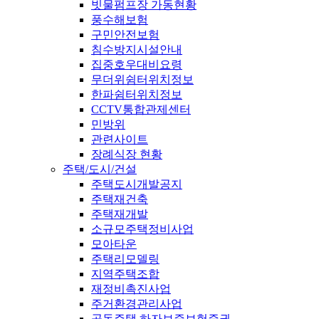
빗물펌프장 가동현황
풍수해보험
구민안전보험
침수방지시설안내
집중호우대비요령
무더위쉼터위치정보
한파쉼터위치정보
CCTV통합관제센터
민방위
관련사이트
장례식장 현황
주택/도시/건설
주택도시개발공지
주택재건축
주택재개발
소규모주택정비사업
모아타운
주택리모델링
지역주택조합
재정비촉진사업
주거환경관리사업
공동주택 하자보증보험증권