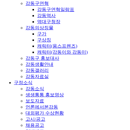
강동구연혁
강동구연혁일람표
강동역사
역대구청장
강동의상징물
구가
구상징
캐릭터(움스프렌즈)
캐릭터(강동이와 강동미)
강동구 홍보대사
강동생활안내
강동갤러리
강동자료실
구정소식
강동소식
생생통통 홍보영상
보도자료
언론에서본강동
대외평가 수상현황
고시/공고
채용공고