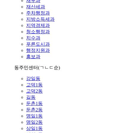
재무과
재산세과
주차행정과
지방소득세과
지역경제과
청소행정과
치수과
푸른도시과
행정지원과
홍보과
동주민센터
(ㄱㄴㄷ순)
강일동
고덕1동
고덕2동
길동
둔촌1동
둔촌2동
명일1동
명일2동
상일1동