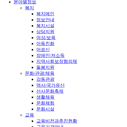
분야별정보
복지
복지메인
정보안내
복지시설
상담지원
여성/보육
아동친화
어르신
장애인/저소득
지역사회보장협의체
돌봄지원
문화/관광/체육
강동관광
역사/국가유산
선사문화축제
생활체육
문화체험
문화시설
교육
교육비전과추진현황
교육기관안내