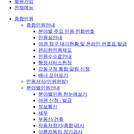
회원가입
전체메뉴
종합민원
종합민원안내
분야별 주요 민원 전화번호
민원실안내
여권 창구 대기현황 및 온라인 번호표 발급
편리한민원제도
민원수수료안내
행정서비스헌장
강동구청 통합 알림 신청
배너 모아보기
민원서식(민원편람)
분야별민원안내
분야별민원 한눈에보기
여권 신청 ∙ 발급
정보통신
세무
부동산/건축
자동차정기(종합)검사
이륜자동차 정기검사