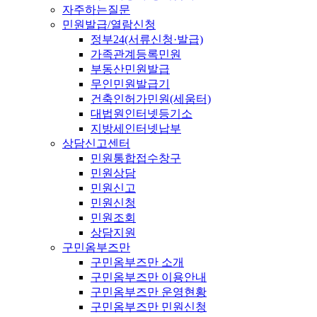
자주하는질문
민원발급/열람신청
정부24(서류신청·발급)
가족관계등록민원
부동산민원발급
무인민원발급기
건축인허가민원(세움터)
대법원인터넷등기소
지방세인터넷납부
상담신고센터
민원통합접수창구
민원상담
민원신고
민원신청
민원조회
상담지원
구민옴부즈만
구민옴부즈만 소개
구민옴부즈만 이용안내
구민옴부즈만 운영현황
구민옴부즈만 민원신청