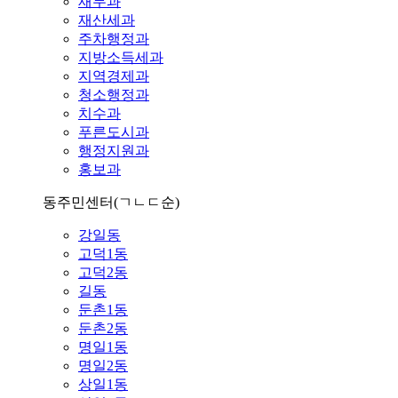
재무과
재산세과
주차행정과
지방소득세과
지역경제과
청소행정과
치수과
푸른도시과
행정지원과
홍보과
동주민센터
(ㄱㄴㄷ순)
강일동
고덕1동
고덕2동
길동
둔촌1동
둔촌2동
명일1동
명일2동
상일1동