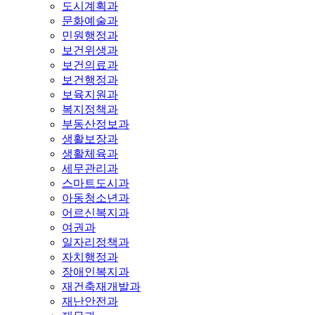
도시계획과
문화예술과
민원행정과
보건위생과
보건의료과
보건행정과
보육지원과
복지정책과
부동산정보과
생활보장과
생활체육과
세무관리과
스마트도시과
아동청소년과
어르신복지과
여권과
일자리정책과
자치행정과
장애인복지과
재건축재개발과
재난안전과