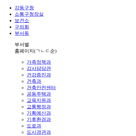
강동구청
소통구청장실
보건소
구의회
부서동
부서별
홈페이지
(ㄱㄴㄷ순)
가족정책과
감사담당관
건강증진과
건축과
건축안전센터
공동주택과
교육지원과
교통행정과
기획예산과
기후환경과
도로과
도시경관과