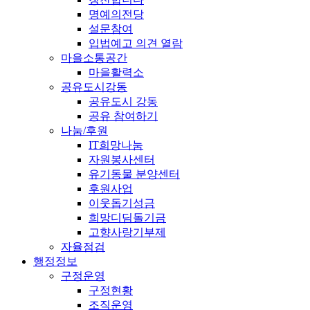
명예의전당
설문참여
입법예고 의견 열람
마을소통공간
마을활력소
공유도시강동
공유도시 강동
공유 참여하기
나눔/후원
IT희망나눔
자원봉사센터
유기동물 분양센터
후원사업
이웃돕기성금
희망디딤돌기금
고향사랑기부제
자율점검
행정정보
구정운영
구정현황
조직운영