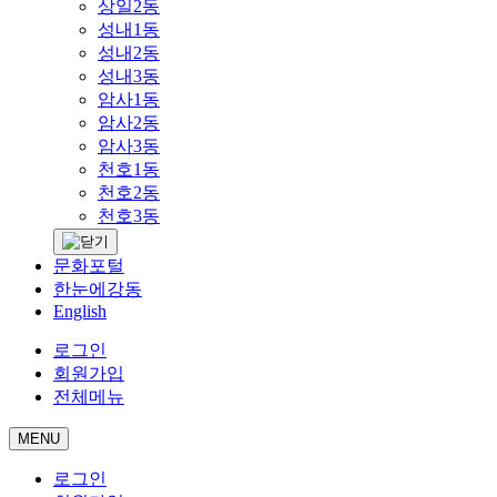
상일2동
성내1동
성내2동
성내3동
암사1동
암사2동
암사3동
천호1동
천호2동
천호3동
문화포털
한눈에강동
English
로그인
회원가입
전체메뉴
MENU
로그인