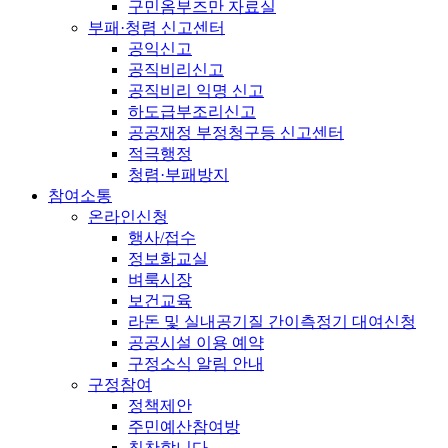
구민옴부즈만 자료실
부패·청렴 신고센터
공익신고
공직비리신고
공직비리 익명 신고
하도급부조리신고
공공재정 부정청구등 신고센터
적극행정
청렴·부패방지
참여소통
온라인신청
행사/접수
정보화교실
벼룩시장
보건교육
라돈 및 실내공기질 간이측정기 대여신청
공공시설 이용 예약
구정소식 알림 안내
구정참여
정책제안
주민예산참여방
칭찬합니다