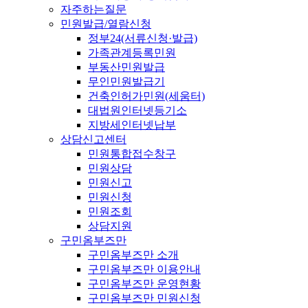
자주하는질문
민원발급/열람신청
정부24(서류신청·발급)
가족관계등록민원
부동산민원발급
무인민원발급기
건축인허가민원(세움터)
대법원인터넷등기소
지방세인터넷납부
상담신고센터
민원통합접수창구
민원상담
민원신고
민원신청
민원조회
상담지원
구민옴부즈만
구민옴부즈만 소개
구민옴부즈만 이용안내
구민옴부즈만 운영현황
구민옴부즈만 민원신청