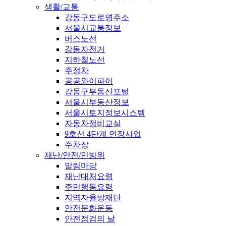
생활/교통
강동구도로명주소
서울시교통정보
버스노선
강동자전거
지하철노선
주정차
공공와이파이
강동구부동산포털
서울시부동산정보
서울시토지정보시스템
자동차정비교실
9호선 4단계 연장사업
주차장
재난/안전/민방위
알림마당
재난대처요령
주민행동요령
지역자율방재단
안전문화운동
안전점검의 날