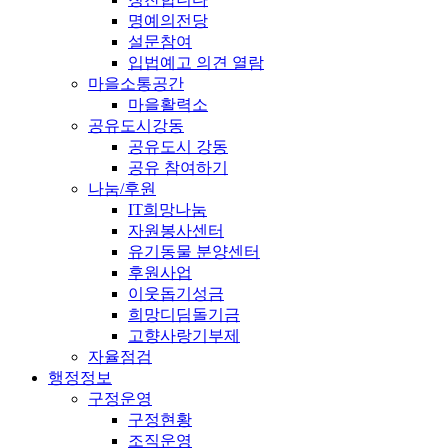
명예의전당
설문참여
입법예고 의견 열람
마을소통공간
마을활력소
공유도시강동
공유도시 강동
공유 참여하기
나눔/후원
IT희망나눔
자원봉사센터
유기동물 분양센터
후원사업
이웃돕기성금
희망디딤돌기금
고향사랑기부제
자율점검
행정정보
구정운영
구정현황
조직운영