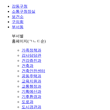
강동구청
소통구청장실
보건소
구의회
부서동
부서별
홈페이지
(ㄱㄴㄷ순)
가족정책과
감사담당관
건강증진과
건축과
건축안전센터
공동주택과
교육지원과
교통행정과
기획예산과
기후환경과
도로과
도시경관과