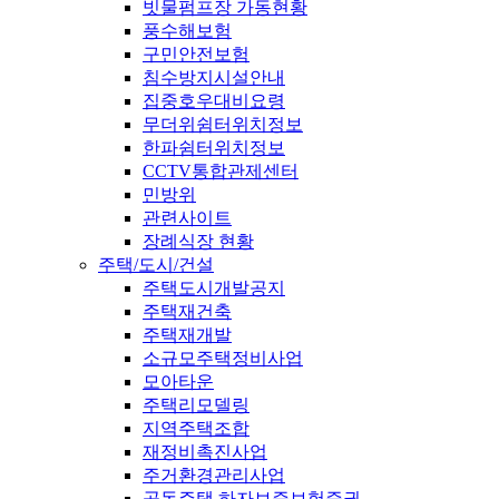
빗물펌프장 가동현황
풍수해보험
구민안전보험
침수방지시설안내
집중호우대비요령
무더위쉼터위치정보
한파쉼터위치정보
CCTV통합관제센터
민방위
관련사이트
장례식장 현황
주택/도시/건설
주택도시개발공지
주택재건축
주택재개발
소규모주택정비사업
모아타운
주택리모델링
지역주택조합
재정비촉진사업
주거환경관리사업
공동주택 하자보증보험증권