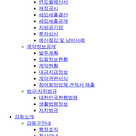
연도별예산서
재정공시
세입세출결산
세입세출공개
지방공기업
투자심사
예산절감 및 낭비사례
계약정보공개
발주계획
입찰정보현황
계약현황
대금지급정보
계약관련서식
참여희망업체 견적서 제출
법규/자치법규
대한민국현행법령
생활법령정보
자치법규
강동소개
강동구안내
행정조직
청사안내