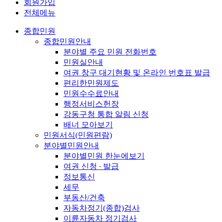
회원가입
전체메뉴
종합민원
종합민원안내
분야별 주요 민원 전화번호
민원실안내
여권 창구 대기현황 및 온라인 번호표 발급
편리한민원제도
민원수수료안내
행정서비스헌장
강동구청 통합 알림 신청
배너 모아보기
민원서식(민원편람)
분야별민원안내
분야별민원 한눈에보기
여권 신청 ∙ 발급
정보통신
세무
부동산/건축
자동차정기(종합)검사
이륜자동차 정기검사