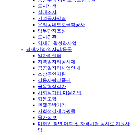
도시재생
실태조사
건설공사알림
우리동네도로굴착공사
업무단지조성
도시경관
역세권 활성화사업
경제/기업/일자리/동물
일자리센터
지역일자리공시제
공공일자리사업안내
소상공인지원
강동사랑상품권
골목형상점가
사회적기업·마을기업
협동조합
엔젤공방거리
사회적경제쇼핑몰
물가정보
미취업 청년 어학 및 자격시험 응시료 지원사
업