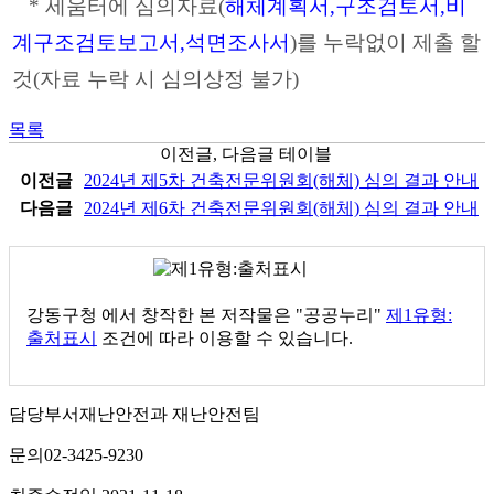
*
세움터에 심의자료
(
해체계획서
,
구조검토서
,
비
계구조검토보고서
,
석면조사서
)
를 누락없이 제출 할
것
(
자료 누락 시 심의상정 불가
)
목록
이전글, 다음글 테이블
이전글
2024년 제5차 건축전문위원회(해체) 심의 결과 안내
다음글
2024년 제6차 건축전문위원회(해체) 심의 결과 안내
강동구청
에서 창작한 본 저작물은 "공공누리"
제1유형:
출처표시
조건에 따라 이용할 수 있습니다.
담당부서
재난안전과 재난안전팀
문의
02-3425-9230