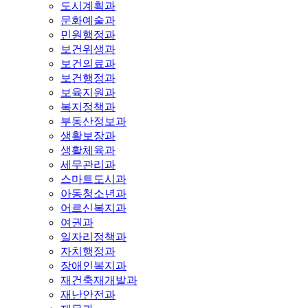
도시계획과
문화예술과
민원행정과
보건위생과
보건의료과
보건행정과
보육지원과
복지정책과
부동산정보과
생활보장과
생활체육과
세무관리과
스마트도시과
아동청소년과
어르신복지과
여권과
일자리정책과
자치행정과
장애인복지과
재건축재개발과
재난안전과