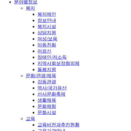
분야별정보
복지
복지메인
정보안내
복지시설
상담지원
여성/보육
아동친화
어르신
장애인/저소득
지역사회보장협의체
돌봄지원
문화/관광/체육
강동관광
역사/국가유산
선사문화축제
생활체육
문화체험
문화시설
교육
교육비전과추진현황
교육기관안내