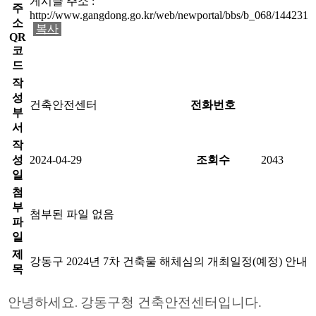
게시글 주소 :
주
http://www.gangdong.go.kr/web/newportal/bbs/b_068/144231
소
복사
QR
코
드
작
성
건축안전센터
전화번호
부
서
작
성
2024-04-29
조회수
2043
일
첨
부
첨부된 파일 없음
파
일
제
강동구 2024년 7차 건축물 해체심의 개최일정(예정) 안내
목
안녕하세요
강동구청 건축안전센터입니다
.
.