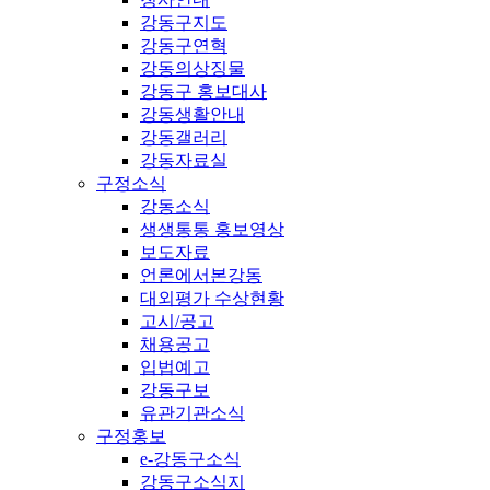
강동구지도
강동구연혁
강동의상징물
강동구 홍보대사
강동생활안내
강동갤러리
강동자료실
구정소식
강동소식
생생통통 홍보영상
보도자료
언론에서본강동
대외평가 수상현황
고시/공고
채용공고
입법예고
강동구보
유관기관소식
구정홍보
e-강동구소식
강동구소식지