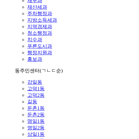
재무과
재산세과
주차행정과
지방소득세과
지역경제과
청소행정과
치수과
푸른도시과
행정지원과
홍보과
동주민센터
(ㄱㄴㄷ순)
강일동
고덕1동
고덕2동
길동
둔촌1동
둔촌2동
명일1동
명일2동
상일1동