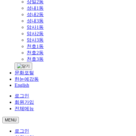
상일2동
성내1동
성내2동
성내3동
암사1동
암사2동
암사3동
천호1동
천호2동
천호3동
문화포털
한눈에강동
English
로그인
회원가입
전체메뉴
MENU
로그인