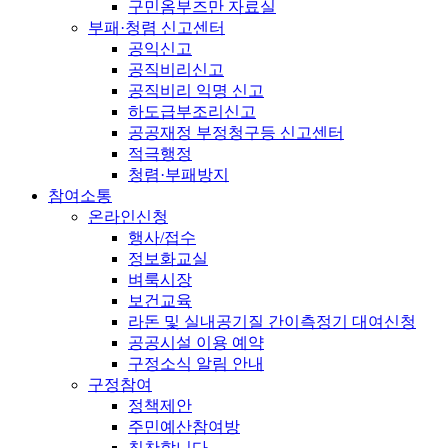
구민옴부즈만 자료실
부패·청렴 신고센터
공익신고
공직비리신고
공직비리 익명 신고
하도급부조리신고
공공재정 부정청구등 신고센터
적극행정
청렴·부패방지
참여소통
온라인신청
행사/접수
정보화교실
벼룩시장
보건교육
라돈 및 실내공기질 간이측정기 대여신청
공공시설 이용 예약
구정소식 알림 안내
구정참여
정책제안
주민예산참여방
칭찬합니다