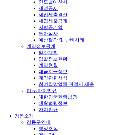
연도별예산서
재정공시
세입세출결산
세입세출공개
지방공기업
투자심사
예산절감 및 낭비사례
계약정보공개
발주계획
입찰정보현황
계약현황
대금지급정보
계약관련서식
참여희망업체 견적서 제출
법규/자치법규
대한민국현행법령
생활법령정보
자치법규
강동소개
강동구안내
행정조직
청사안내