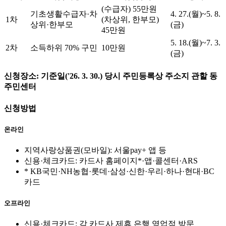
(수급자) 55만원
기초생활수급자·차
4. 27.(월)~5. 8.
1차
(차상위, 한부모)
상위·한부모
(금)
45만원
5. 18.(월)~7. 3.
2차
소득하위 70% 구민
10만원
(금)
신청장소: 기준일('26. 3. 30.) 당시 주민등록상 주소지 관할 동
주민센터
신청방법
온라인
지역사랑상품권(모바일): 서울pay+ 앱 등
신용·체크카드: 카드사 홈페이지*·앱·콜센터·ARS
* KB국민·NH농협·롯데·삼성·신한·우리·하나·현대·BC
카드
오프라인
신용·체크카드: 각 카드사 제휴 은행 영업점 방문