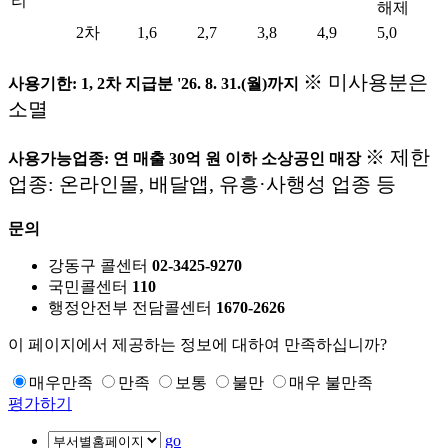
리
해제
2차
1,6
2,7
3,8
4,9
5,0
※ 미사용분은
사용기한: 1, 2차 지급분 '26. 8. 31.(월)까지
소멸
※ 제한
사용가능업종: 연 매출 30억 원 이하 소상공인 매장
업종: 온라인몰, 배달앱, 유흥·사행성 업종 등
문의
강동구 콜센터
02-3425-9270
국민콜센터
110
행정안전부 전담콜센터
1670-2626
이 페이지에서 제공하는 정보에 대하여 만족하십니까?
매우만족
만족
보통
불만
매우 불만족
평가하기
go