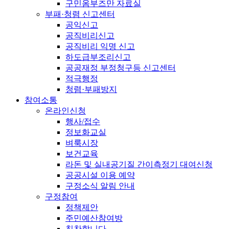
구민옴부즈만 자료실
부패·청렴 신고센터
공익신고
공직비리신고
공직비리 익명 신고
하도급부조리신고
공공재정 부정청구등 신고센터
적극행정
청렴·부패방지
참여소통
온라인신청
행사/접수
정보화교실
벼룩시장
보건교육
라돈 및 실내공기질 간이측정기 대여신청
공공시설 이용 예약
구정소식 알림 안내
구정참여
정책제안
주민예산참여방
칭찬합니다