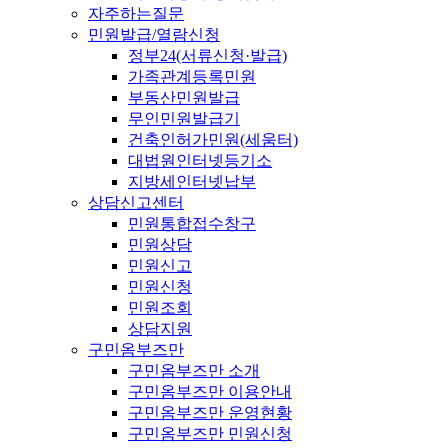
자주하는질문
민원발급/열람신청
정부24(서류신청·발급)
가족관계등록민원
부동산민원발급
무인민원발급기
건축인허가민원(세움터)
대법원인터넷등기소
지방세인터넷납부
상담신고센터
민원통합접수창구
민원상담
민원신고
민원신청
민원조회
상담지원
구민옴부즈만
구민옴부즈만 소개
구민옴부즈만 이용안내
구민옴부즈만 운영현황
구민옴부즈만 민원신청