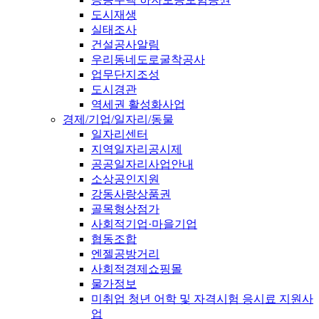
도시재생
실태조사
건설공사알림
우리동네도로굴착공사
업무단지조성
도시경관
역세권 활성화사업
경제/기업/일자리/동물
일자리센터
지역일자리공시제
공공일자리사업안내
소상공인지원
강동사랑상품권
골목형상점가
사회적기업·마을기업
협동조합
엔젤공방거리
사회적경제쇼핑몰
물가정보
미취업 청년 어학 및 자격시험 응시료 지원사
업