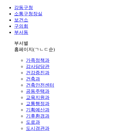
강동구청
소통구청장실
보건소
구의회
부서동
부서별
홈페이지
(ㄱㄴㄷ순)
가족정책과
감사담당관
건강증진과
건축과
건축안전센터
공동주택과
교육지원과
교통행정과
기획예산과
기후환경과
도로과
도시경관과