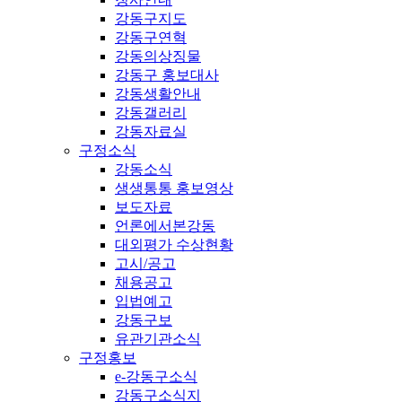
강동구지도
강동구연혁
강동의상징물
강동구 홍보대사
강동생활안내
강동갤러리
강동자료실
구정소식
강동소식
생생통통 홍보영상
보도자료
언론에서본강동
대외평가 수상현황
고시/공고
채용공고
입법예고
강동구보
유관기관소식
구정홍보
e-강동구소식
강동구소식지