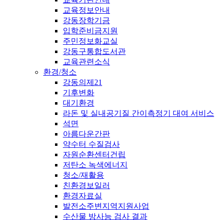
교육정보안내
강동장학기금
입학준비금지원
주민정보화교실
강동구통합도서관
교육관련소식
환경/청소
강동의제21
기후변화
대기환경
라돈 및 실내공기질 간이측정기 대여 서비스
석면
아름다운간판
약수터 수질검사
자원순환센터건립
저탄소 녹색에너지
청소/재활용
친환경보일러
환경자료실
발전소주변지역지원사업
수산물 방사능 검사 결과