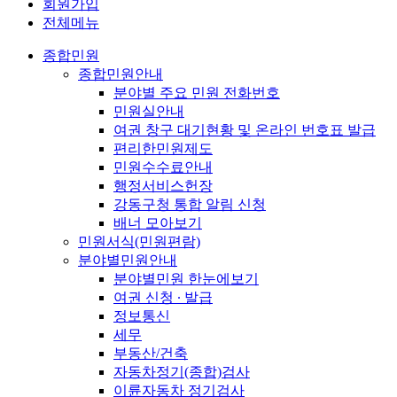
회원가입
전체메뉴
종합민원
종합민원안내
분야별 주요 민원 전화번호
민원실안내
여권 창구 대기현황 및 온라인 번호표 발급
편리한민원제도
민원수수료안내
행정서비스헌장
강동구청 통합 알림 신청
배너 모아보기
민원서식(민원편람)
분야별민원안내
분야별민원 한눈에보기
여권 신청 ∙ 발급
정보통신
세무
부동산/건축
자동차정기(종합)검사
이륜자동차 정기검사