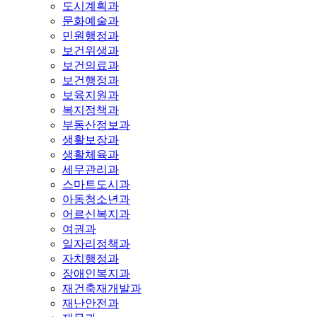
도시계획과
문화예술과
민원행정과
보건위생과
보건의료과
보건행정과
보육지원과
복지정책과
부동산정보과
생활보장과
생활체육과
세무관리과
스마트도시과
아동청소년과
어르신복지과
여권과
일자리정책과
자치행정과
장애인복지과
재건축재개발과
재난안전과