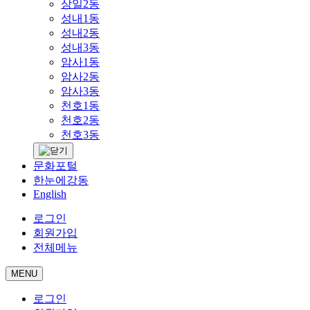
상일2동
성내1동
성내2동
성내3동
암사1동
암사2동
암사3동
천호1동
천호2동
천호3동
문화포털
한눈에강동
English
로그인
회원가입
전체메뉴
MENU
로그인