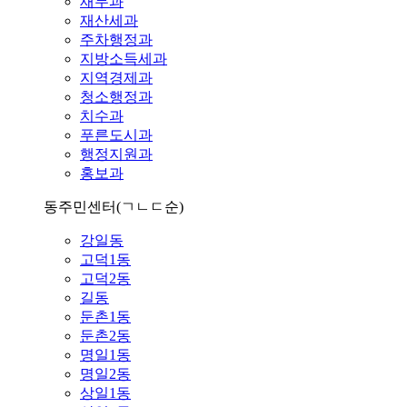
재무과
재산세과
주차행정과
지방소득세과
지역경제과
청소행정과
치수과
푸른도시과
행정지원과
홍보과
동주민센터
(ㄱㄴㄷ순)
강일동
고덕1동
고덕2동
길동
둔촌1동
둔촌2동
명일1동
명일2동
상일1동