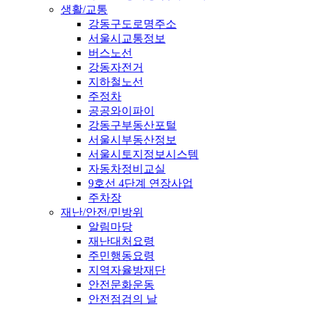
생활/교통
강동구도로명주소
서울시교통정보
버스노선
강동자전거
지하철노선
주정차
공공와이파이
강동구부동산포털
서울시부동산정보
서울시토지정보시스템
자동차정비교실
9호선 4단계 연장사업
주차장
재난/안전/민방위
알림마당
재난대처요령
주민행동요령
지역자율방재단
안전문화운동
안전점검의 날