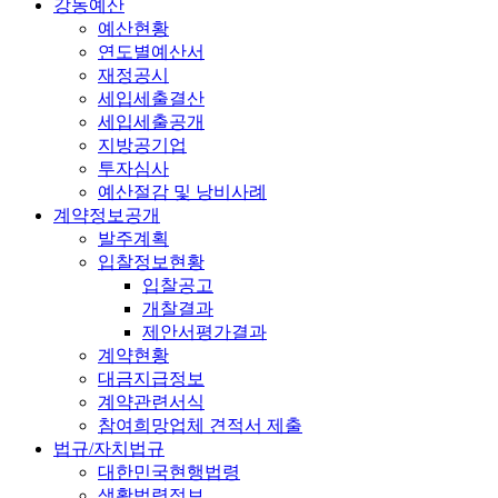
강동예산
예산현황
연도별예산서
재정공시
세입세출결산
세입세출공개
지방공기업
투자심사
예산절감 및 낭비사례
계약정보공개
발주계획
입찰정보현황
입찰공고
개찰결과
제안서평가결과
계약현황
대금지급정보
계약관련서식
참여희망업체 견적서 제출
법규/자치법규
대한민국현행법령
생활법령정보