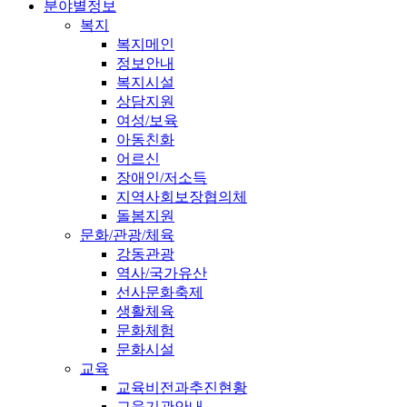
분야별정보
복지
복지메인
정보안내
복지시설
상담지원
여성/보육
아동친화
어르신
장애인/저소득
지역사회보장협의체
돌봄지원
문화/관광/체육
강동관광
역사/국가유산
선사문화축제
생활체육
문화체험
문화시설
교육
교육비전과추진현황
교육기관안내