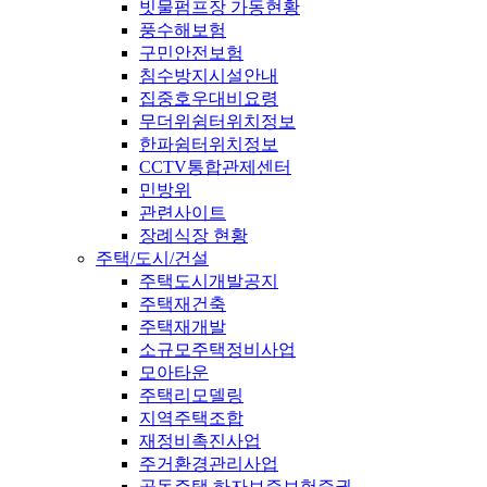
빗물펌프장 가동현황
풍수해보험
구민안전보험
침수방지시설안내
집중호우대비요령
무더위쉼터위치정보
한파쉼터위치정보
CCTV통합관제센터
민방위
관련사이트
장례식장 현황
주택/도시/건설
주택도시개발공지
주택재건축
주택재개발
소규모주택정비사업
모아타운
주택리모델링
지역주택조합
재정비촉진사업
주거환경관리사업
공동주택 하자보증보험증권