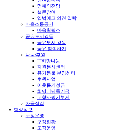
명예의전당
설문참여
입법예고 의견 열람
마을소통공간
마을활력소
공유도시강동
공유도시 강동
공유 참여하기
나눔/후원
IT희망나눔
자원봉사센터
유기동물 분양센터
후원사업
이웃돕기성금
희망디딤돌기금
고향사랑기부제
자율점검
행정정보
구정운영
구정현황
조직운영