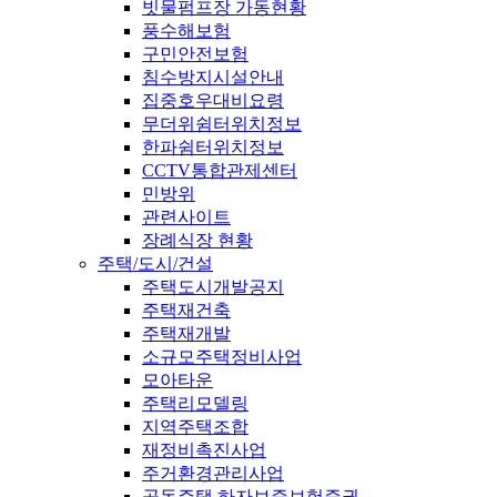
빗물펌프장 가동현황
풍수해보험
구민안전보험
침수방지시설안내
집중호우대비요령
무더위쉼터위치정보
한파쉼터위치정보
CCTV통합관제센터
민방위
관련사이트
장례식장 현황
주택/도시/건설
주택도시개발공지
주택재건축
주택재개발
소규모주택정비사업
모아타운
주택리모델링
지역주택조합
재정비촉진사업
주거환경관리사업
공동주택 하자보증보험증권