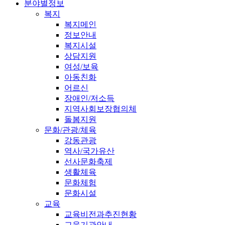
분야별정보
복지
복지메인
정보안내
복지시설
상담지원
여성/보육
아동친화
어르신
장애인/저소득
지역사회보장협의체
돌봄지원
문화/관광/체육
강동관광
역사/국가유산
선사문화축제
생활체육
문화체험
문화시설
교육
교육비전과추진현황
교육기관안내