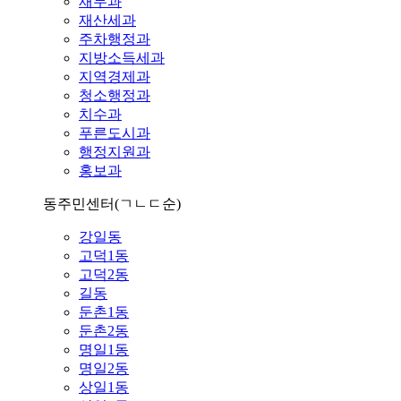
재무과
재산세과
주차행정과
지방소득세과
지역경제과
청소행정과
치수과
푸른도시과
행정지원과
홍보과
동주민센터
(ㄱㄴㄷ순)
강일동
고덕1동
고덕2동
길동
둔촌1동
둔촌2동
명일1동
명일2동
상일1동