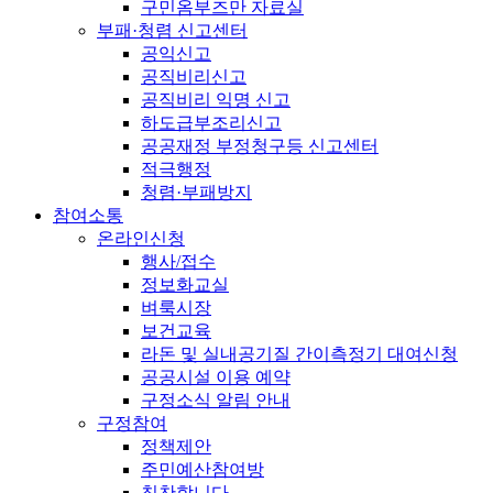
구민옴부즈만 자료실
부패·청렴 신고센터
공익신고
공직비리신고
공직비리 익명 신고
하도급부조리신고
공공재정 부정청구등 신고센터
적극행정
청렴·부패방지
참여소통
온라인신청
행사/접수
정보화교실
벼룩시장
보건교육
라돈 및 실내공기질 간이측정기 대여신청
공공시설 이용 예약
구정소식 알림 안내
구정참여
정책제안
주민예산참여방
칭찬합니다