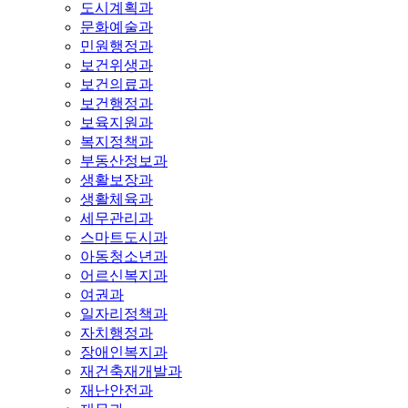
도시계획과
문화예술과
민원행정과
보건위생과
보건의료과
보건행정과
보육지원과
복지정책과
부동산정보과
생활보장과
생활체육과
세무관리과
스마트도시과
아동청소년과
어르신복지과
여권과
일자리정책과
자치행정과
장애인복지과
재건축재개발과
재난안전과