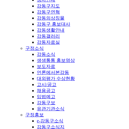
강동구지도
강동구연혁
강동의상징물
강동구 홍보대사
강동생활안내
강동갤러리
강동자료실
구정소식
강동소식
생생통통 홍보영상
보도자료
언론에서본강동
대외평가 수상현황
고시/공고
채용공고
입법예고
강동구보
유관기관소식
구정홍보
e-강동구소식
강동구소식지