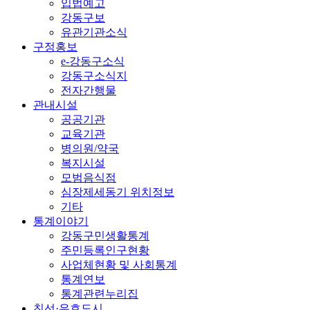
입법예고
강동구보
유관기관소식
구정홍보
e-강동구소식
강동구소식지
전자간행물
관내시설
공공기관
교육기관
병의원/약국
복지시설
모범음식점
심장제세동기 위치정보
기타
통계이야기
강동구민생활통계
주민등록인구현황
사업체현황 및 사회통계
통계연보
통계관련누리집
친선·우호도시