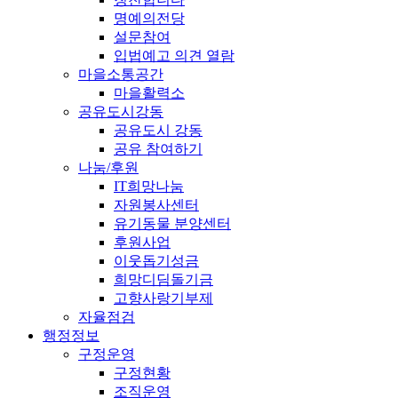
명예의전당
설문참여
입법예고 의견 열람
마을소통공간
마을활력소
공유도시강동
공유도시 강동
공유 참여하기
나눔/후원
IT희망나눔
자원봉사센터
유기동물 분양센터
후원사업
이웃돕기성금
희망디딤돌기금
고향사랑기부제
자율점검
행정정보
구정운영
구정현황
조직운영