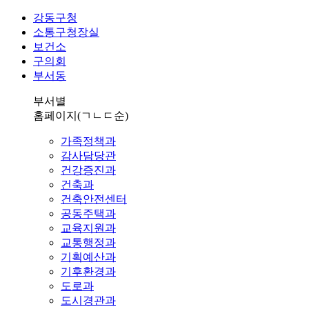
강동구청
소통구청장실
보건소
구의회
부서동
부서별
홈페이지
(ㄱㄴㄷ순)
가족정책과
감사담당관
건강증진과
건축과
건축안전센터
공동주택과
교육지원과
교통행정과
기획예산과
기후환경과
도로과
도시경관과