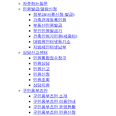
자주하는질문
민원발급/열람신청
정부24(서류신청·발급)
가족관계등록민원
부동산민원발급
무인민원발급기
건축인허가민원(세움터)
대법원인터넷등기소
지방세인터넷납부
상담신고센터
민원통합접수창구
민원상담
민원신고
민원신청
민원조회
상담지원
구민옴부즈만
구민옴부즈만 소개
구민옴부즈만 이용안내
구민옴부즈만 운영현황
구민옴부즈만 민원신청