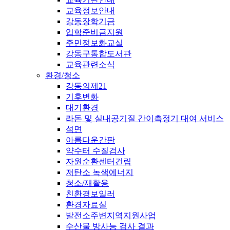
교육정보안내
강동장학기금
입학준비금지원
주민정보화교실
강동구통합도서관
교육관련소식
환경/청소
강동의제21
기후변화
대기환경
라돈 및 실내공기질 간이측정기 대여 서비스
석면
아름다운간판
약수터 수질검사
자원순환센터건립
저탄소 녹색에너지
청소/재활용
친환경보일러
환경자료실
발전소주변지역지원사업
수산물 방사능 검사 결과