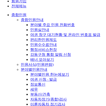
회원가입
전체메뉴
종합민원
종합민원안내
분야별 주요 민원 전화번호
민원실안내
여권 창구 대기현황 및 온라인 번호표 발급
편리한민원제도
민원수수료안내
행정서비스헌장
강동구청 통합 알림 신청
배너 모아보기
민원서식(민원편람)
분야별민원안내
분야별민원 한눈에보기
여권 신청 ∙ 발급
정보통신
세무
부동산/건축
자동차정기(종합)검사
이륜자동차 정기검사