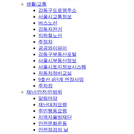
생활/교통
강동구도로명주소
서울시교통정보
버스노선
강동자전거
지하철노선
주정차
공공와이파이
강동구부동산포털
서울시부동산정보
서울시토지정보시스템
자동차정비교실
9호선 4단계 연장사업
주차장
재난/안전/민방위
알림마당
재난대처요령
주민행동요령
지역자율방재단
안전문화운동
안전점검의 날