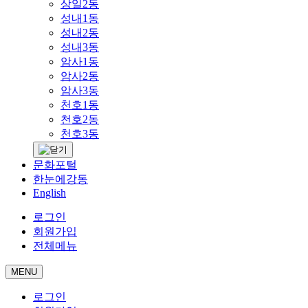
상일2동
성내1동
성내2동
성내3동
암사1동
암사2동
암사3동
천호1동
천호2동
천호3동
문화포털
한눈에강동
English
로그인
회원가입
전체메뉴
MENU
로그인