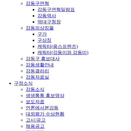
강동구연혁
강동구연혁일람표
강동역사
역대구청장
강동의상징물
구가
구상징
캐릭터(움스프렌즈)
캐릭터(강동이와 강동미)
강동구 홍보대사
강동생활안내
강동갤러리
강동자료실
구정소식
강동소식
생생통통 홍보영상
보도자료
언론에서본강동
대외평가 수상현황
고시/공고
채용공고