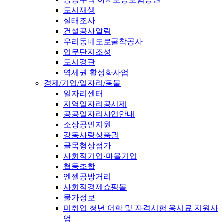
도시재생
실태조사
건설공사알림
우리동네도로굴착공사
업무단지조성
도시경관
역세권 활성화사업
경제/기업/일자리/동물
일자리센터
지역일자리공시제
공공일자리사업안내
소상공인지원
강동사랑상품권
골목형상점가
사회적기업·마을기업
협동조합
엔젤공방거리
사회적경제쇼핑몰
물가정보
미취업 청년 어학 및 자격시험 응시료 지원사
업