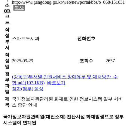
http://www.gangdong.go.kr/web/newportal/bbs/b_068/151631
소
복사
QR
코
드
작
성
스마트도시과
전화번호
부
서
작
성
2025-09-29
조회수
2657
일
첨
(강동구)부서별 민원서비스 장애유무 및 대처방안_수
부
합.pdf (107.1KB)
바로보기
파
점자(첨부)
음성
일
제
국가정보자원관리원 화재로 인한 정보시스템 일부 서비
목
스 중단 안내
국가정보자원관리원(대전소재) 전산시설 화재발생으로 정부
시스템이 연계된