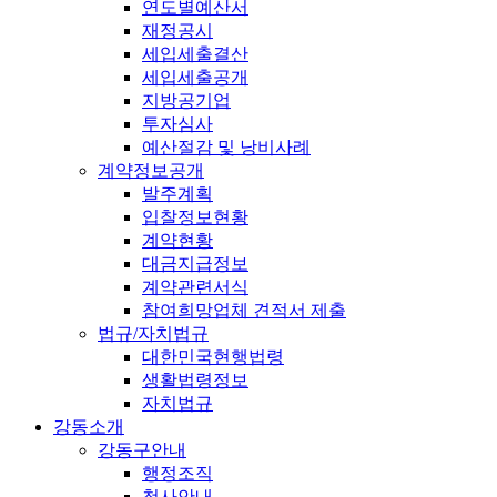
연도별예산서
재정공시
세입세출결산
세입세출공개
지방공기업
투자심사
예산절감 및 낭비사례
계약정보공개
발주계획
입찰정보현황
계약현황
대금지급정보
계약관련서식
참여희망업체 견적서 제출
법규/자치법규
대한민국현행법령
생활법령정보
자치법규
강동소개
강동구안내
행정조직
청사안내