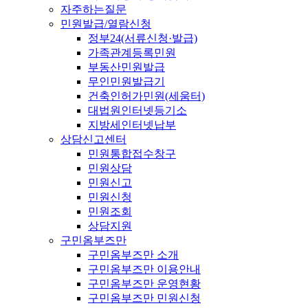
자주하는질문
민원발급/열람신청
정부24(서류신청·발급)
가족관계등록민원
부동산민원발급
무인민원발급기
건축인허가민원(세움터)
대법원인터넷등기소
지방세인터넷납부
상담신고센터
민원통합접수창구
민원상담
민원신고
민원신청
민원조회
상담지원
구민옴부즈만
구민옴부즈만 소개
구민옴부즈만 이용안내
구민옴부즈만 운영현황
구민옴부즈만 민원신청