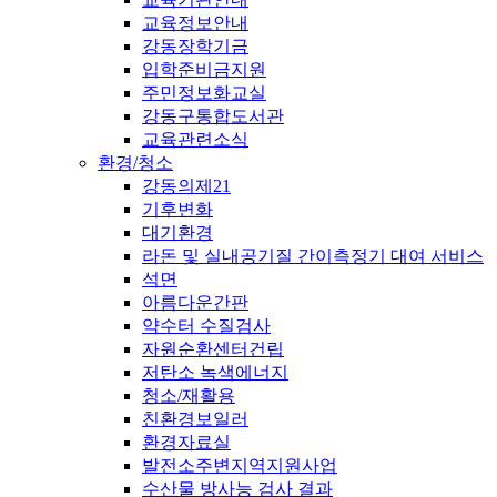
교육정보안내
강동장학기금
입학준비금지원
주민정보화교실
강동구통합도서관
교육관련소식
환경/청소
강동의제21
기후변화
대기환경
라돈 및 실내공기질 간이측정기 대여 서비스
석면
아름다운간판
약수터 수질검사
자원순환센터건립
저탄소 녹색에너지
청소/재활용
친환경보일러
환경자료실
발전소주변지역지원사업
수산물 방사능 검사 결과