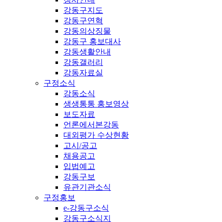
강동구지도
강동구연혁
강동의상징물
강동구 홍보대사
강동생활안내
강동갤러리
강동자료실
구정소식
강동소식
생생통통 홍보영상
보도자료
언론에서본강동
대외평가 수상현황
고시/공고
채용공고
입법예고
강동구보
유관기관소식
구정홍보
e-강동구소식
강동구소식지