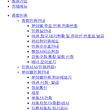
회원가입
전체메뉴
종합민원
종합민원안내
분야별 주요 민원 전화번호
민원실안내
여권 창구 대기현황 및 온라인 번호표 발급
편리한민원제도
민원수수료안내
행정서비스헌장
강동구청 통합 알림 신청
배너 모아보기
민원서식(민원편람)
분야별민원안내
분야별민원 한눈에보기
여권 신청 ∙ 발급
정보통신
세무
부동산/건축
자동차정기(종합)검사
이륜자동차 정기검사