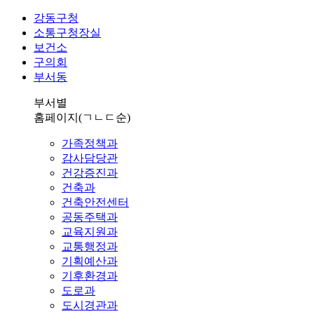
강동구청
소통구청장실
보건소
구의회
부서동
부서별
홈페이지
(ㄱㄴㄷ순)
가족정책과
감사담당관
건강증진과
건축과
건축안전센터
공동주택과
교육지원과
교통행정과
기획예산과
기후환경과
도로과
도시경관과