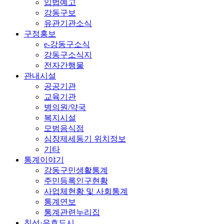
입법예고
강동구보
유관기관소식
구정홍보
e-강동구소식
강동구소식지
전자간행물
관내시설
공공기관
교육기관
병의원/약국
복지시설
모범음식점
심장제세동기 위치정보
기타
통계이야기
강동구민생활통계
주민등록인구현황
사업체현황 및 사회통계
통계연보
통계관련누리집
친선·우호도시