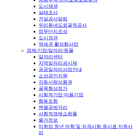
도시재생
실태조사
건설공사알림
우리동네도로굴착공사
업무단지조성
도시경관
역세권 활성화사업
경제/기업/일자리/동물
일자리센터
지역일자리공시제
공공일자리사업안내
소상공인지원
강동사랑상품권
골목형상점가
사회적기업·마을기업
협동조합
엔젤공방거리
사회적경제쇼핑몰
물가정보
미취업 청년 어학 및 자격시험 응시료 지원사
업