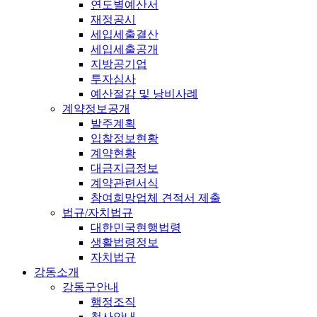
연도별예산서
재정공시
세입세출결산
세입세출공개
지방공기업
투자심사
예산절감 및 낭비사례
계약정보공개
발주계획
입찰정보현황
계약현황
대금지급정보
계약관련서식
참여희망업체 견적서 제출
법규/자치법규
대한민국현행법령
생활법령정보
자치법규
강동소개
강동구안내
행정조직
청사안내