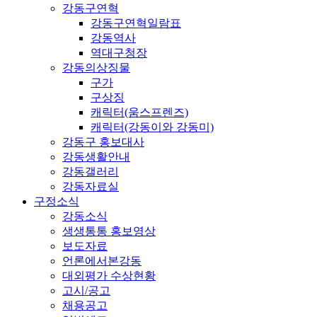
강동구연혁
강동구연혁일람표
강동역사
역대구청장
강동의상징물
구가
구상징
캐릭터(움스프렌즈)
캐릭터(강동이와 강동미)
강동구 홍보대사
강동생활안내
강동갤러리
강동자료실
구정소식
강동소식
생생통통 홍보영상
보도자료
언론에서본강동
대외평가 수상현황
고시/공고
채용공고