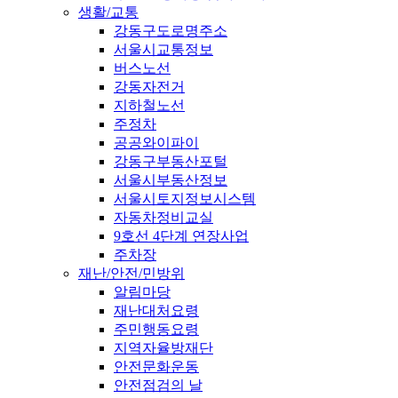
생활/교통
강동구도로명주소
서울시교통정보
버스노선
강동자전거
지하철노선
주정차
공공와이파이
강동구부동산포털
서울시부동산정보
서울시토지정보시스템
자동차정비교실
9호선 4단계 연장사업
주차장
재난/안전/민방위
알림마당
재난대처요령
주민행동요령
지역자율방재단
안전문화운동
안전점검의 날