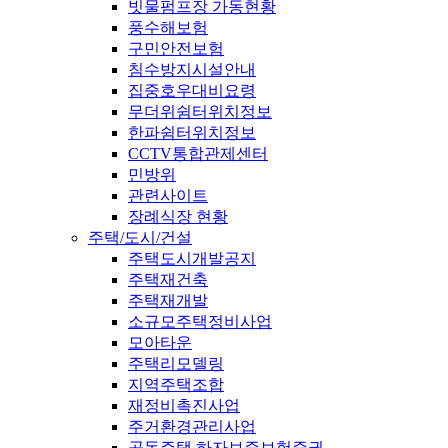
빗물펌프장 가동현황
풍수해보험
구민안전보험
침수방지시설안내
집중호우대비요령
무더위쉼터위치정보
한파쉼터위치정보
CCTV통합관제센터
민방위
관련사이트
장례식장 현황
주택/도시/건설
주택도시개발공지
주택재건축
주택재개발
소규모주택정비사업
모아타운
주택리모델링
지역주택조합
재정비촉진사업
주거환경관리사업
공동주택 하자보증보험증권