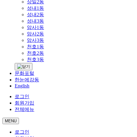
상일2동
성내1동
성내2동
성내3동
암사1동
암사2동
암사3동
천호1동
천호2동
천호3동
문화포털
한눈에강동
English
로그인
회원가입
전체메뉴
MENU
로그인