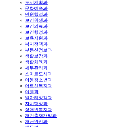
도시계획과
문화예술과
민원행정과
보건위생과
보건의료과
보건행정과
보육지원과
복지정책과
부동산정보과
생활보장과
생활체육과
세무관리과
스마트도시과
아동청소년과
어르신복지과
여권과
일자리정책과
자치행정과
장애인복지과
재건축재개발과
재난안전과