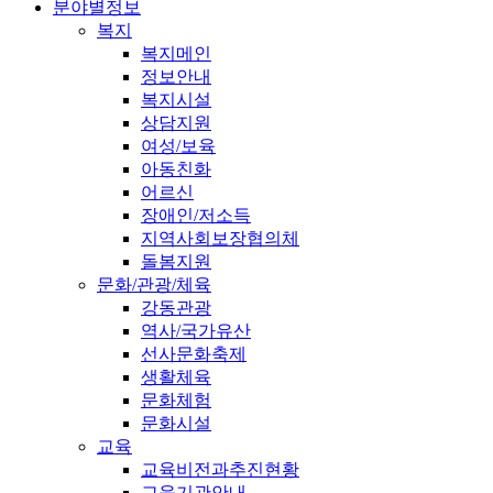
분야별정보
복지
복지메인
정보안내
복지시설
상담지원
여성/보육
아동친화
어르신
장애인/저소득
지역사회보장협의체
돌봄지원
문화/관광/체육
강동관광
역사/국가유산
선사문화축제
생활체육
문화체험
문화시설
교육
교육비전과추진현황
교육기관안내