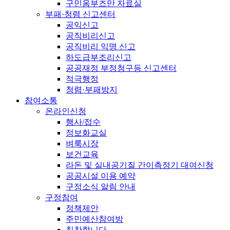
구민옴부즈만 자료실
부패·청렴 신고센터
공익신고
공직비리신고
공직비리 익명 신고
하도급부조리신고
공공재정 부정청구등 신고센터
적극행정
청렴·부패방지
참여소통
온라인신청
행사/접수
정보화교실
벼룩시장
보건교육
라돈 및 실내공기질 간이측정기 대여신청
공공시설 이용 예약
구정소식 알림 안내
구정참여
정책제안
주민예산참여방
칭찬합니다