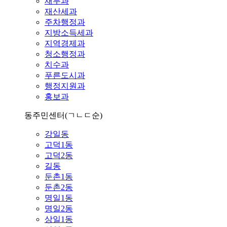
재무과
재산세과
주차행정과
지방소득세과
지역경제과
청소행정과
치수과
푸른도시과
행정지원과
홍보과
동주민센터
(ㄱㄴㄷ순)
강일동
고덕1동
고덕2동
길동
둔촌1동
둔촌2동
명일1동
명일2동
상일1동