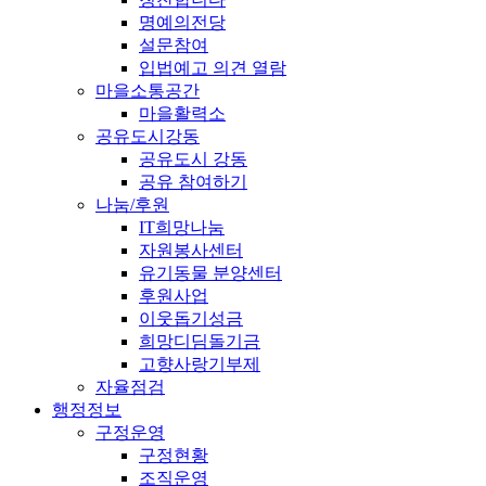
명예의전당
설문참여
입법예고 의견 열람
마을소통공간
마을활력소
공유도시강동
공유도시 강동
공유 참여하기
나눔/후원
IT희망나눔
자원봉사센터
유기동물 분양센터
후원사업
이웃돕기성금
희망디딤돌기금
고향사랑기부제
자율점검
행정정보
구정운영
구정현황
조직운영