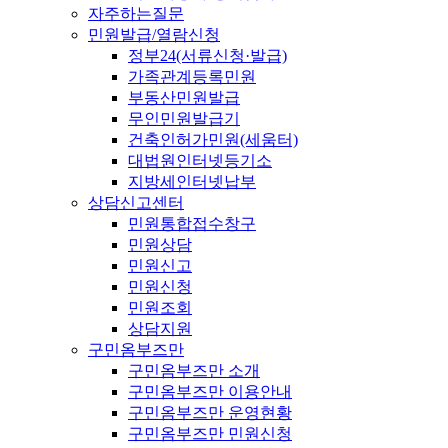
자주하는질문
민원발급/열람신청
정부24(서류신청·발급)
가족관계등록민원
부동산민원발급
무인민원발급기
건축인허가민원(세움터)
대법원인터넷등기소
지방세인터넷납부
상담신고센터
민원통합접수창구
민원상담
민원신고
민원신청
민원조회
상담지원
구민옴부즈만
구민옴부즈만 소개
구민옴부즈만 이용안내
구민옴부즈만 운영현황
구민옴부즈만 민원신청