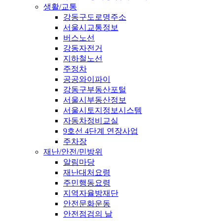
생활/교통
강동구도로명주소
서울시교통정보
버스노선
강동자전거
지하철노선
주정차
공공와이파이
강동구부동산포털
서울시부동산정보
서울시토지정보시스템
자동차정비교실
9호선 4단계 연장사업
주차장
재난/안전/민방위
알림마당
재난대처요령
주민행동요령
지역자율방재단
안전문화운동
안전점검의 날