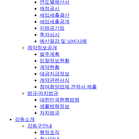
연도별예산서
재정공시
세입세출결산
세입세출공개
지방공기업
투자심사
예산절감 및 낭비사례
계약정보공개
발주계획
입찰정보현황
계약현황
대금지급정보
계약관련서식
참여희망업체 견적서 제출
법규/자치법규
대한민국현행법령
생활법령정보
자치법규
강동소개
강동구안내
행정조직
청사안내