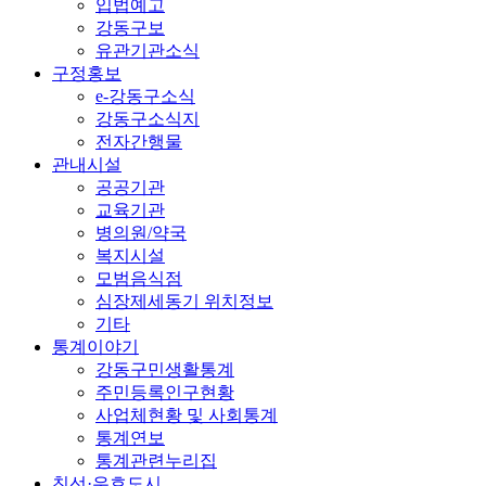
입법예고
강동구보
유관기관소식
구정홍보
e-강동구소식
강동구소식지
전자간행물
관내시설
공공기관
교육기관
병의원/약국
복지시설
모범음식점
심장제세동기 위치정보
기타
통계이야기
강동구민생활통계
주민등록인구현황
사업체현황 및 사회통계
통계연보
통계관련누리집
친선·우호도시