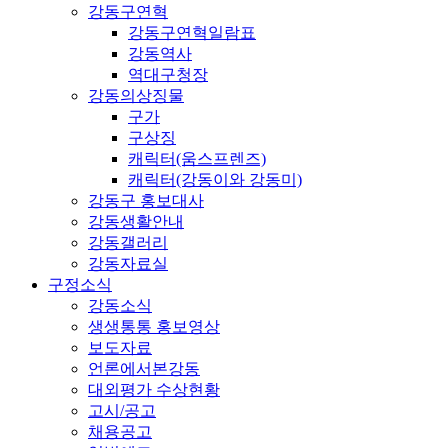
강동구연혁
강동구연혁일람표
강동역사
역대구청장
강동의상징물
구가
구상징
캐릭터(움스프렌즈)
캐릭터(강동이와 강동미)
강동구 홍보대사
강동생활안내
강동갤러리
강동자료실
구정소식
강동소식
생생통통 홍보영상
보도자료
언론에서본강동
대외평가 수상현황
고시/공고
채용공고