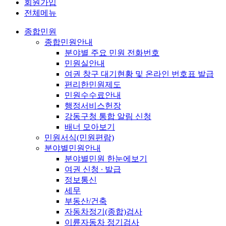
회원가입
전체메뉴
종합민원
종합민원안내
분야별 주요 민원 전화번호
민원실안내
여권 창구 대기현황 및 온라인 번호표 발급
편리한민원제도
민원수수료안내
행정서비스헌장
강동구청 통합 알림 신청
배너 모아보기
민원서식(민원편람)
분야별민원안내
분야별민원 한눈에보기
여권 신청 ∙ 발급
정보통신
세무
부동산/건축
자동차정기(종합)검사
이륜자동차 정기검사