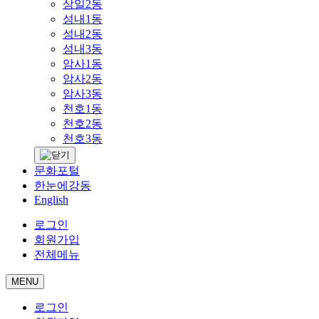
상일2동
성내1동
성내2동
성내3동
암사1동
암사2동
암사3동
천호1동
천호2동
천호3동
문화포털
한눈에강동
English
로그인
회원가입
전체메뉴
MENU
로그인