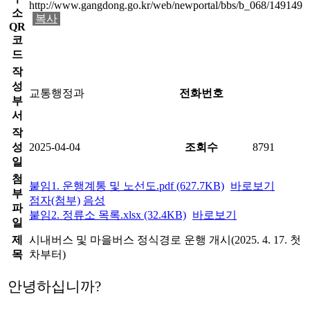
http://www.gangdong.go.kr/web/newportal/bbs/b_068/149149
소
복사
QR
코
드
작
성
교통행정과
전화번호
부
서
작
성
2025-04-04
조회수
8791
일
첨
붙임1. 운행계통 및 노선도.pdf (627.7KB)
바로보기
부
점자(첨부)
음성
파
붙임2. 정류소 목록.xlsx (32.4KB)
바로보기
일
제
시내버스 및 마을버스 정식경로 운행 개시(2025. 4. 17. 첫
목
차부터)
안녕하십니까?