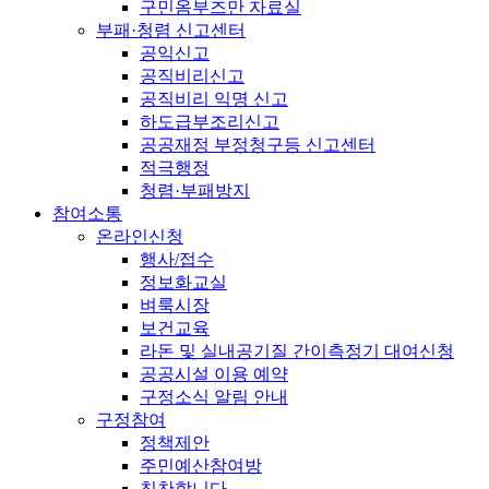
구민옴부즈만 자료실
부패·청렴 신고센터
공익신고
공직비리신고
공직비리 익명 신고
하도급부조리신고
공공재정 부정청구등 신고센터
적극행정
청렴·부패방지
참여소통
온라인신청
행사/접수
정보화교실
벼룩시장
보건교육
라돈 및 실내공기질 간이측정기 대여신청
공공시설 이용 예약
구정소식 알림 안내
구정참여
정책제안
주민예산참여방
칭찬합니다