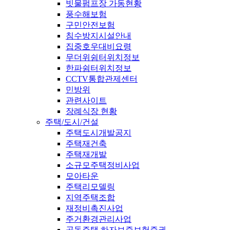
빗물펌프장 가동현황
풍수해보험
구민안전보험
침수방지시설안내
집중호우대비요령
무더위쉼터위치정보
한파쉼터위치정보
CCTV통합관제센터
민방위
관련사이트
장례식장 현황
주택/도시/건설
주택도시개발공지
주택재건축
주택재개발
소규모주택정비사업
모아타운
주택리모델링
지역주택조합
재정비촉진사업
주거환경관리사업
공동주택 하자보증보험증권