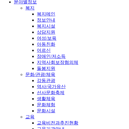
분야별정보
복지
복지메인
정보안내
복지시설
상담지원
여성/보육
아동친화
어르신
장애인/저소득
지역사회보장협의체
돌봄지원
문화/관광/체육
강동관광
역사/국가유산
선사문화축제
생활체육
문화체험
문화시설
교육
교육비전과추진현황
교육기관안내