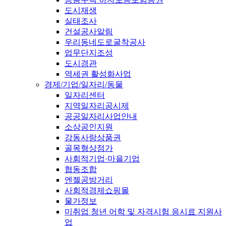
도시재생
실태조사
건설공사알림
우리동네도로굴착공사
업무단지조성
도시경관
역세권 활성화사업
경제/기업/일자리/동물
일자리센터
지역일자리공시제
공공일자리사업안내
소상공인지원
강동사랑상품권
골목형상점가
사회적기업·마을기업
협동조합
엔젤공방거리
사회적경제쇼핑몰
물가정보
미취업 청년 어학 및 자격시험 응시료 지원사
업