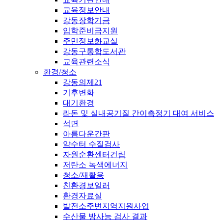
교육정보안내
강동장학기금
입학준비금지원
주민정보화교실
강동구통합도서관
교육관련소식
환경/청소
강동의제21
기후변화
대기환경
라돈 및 실내공기질 간이측정기 대여 서비스
석면
아름다운간판
약수터 수질검사
자원순환센터건립
저탄소 녹색에너지
청소/재활용
친환경보일러
환경자료실
발전소주변지역지원사업
수산물 방사능 검사 결과