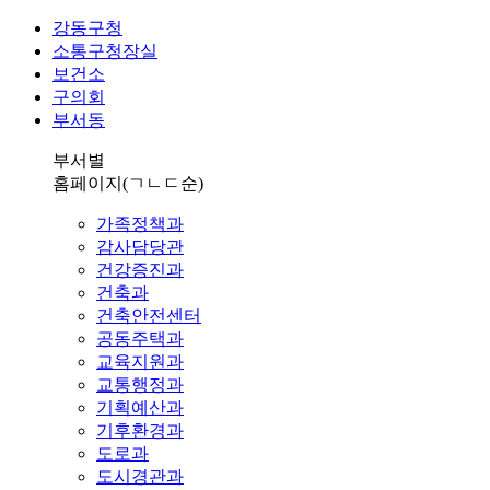
강동구청
소통구청장실
보건소
구의회
부서동
부서별
홈페이지
(ㄱㄴㄷ순)
가족정책과
감사담당관
건강증진과
건축과
건축안전센터
공동주택과
교육지원과
교통행정과
기획예산과
기후환경과
도로과
도시경관과