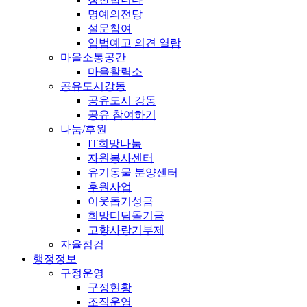
명예의전당
설문참여
입법예고 의견 열람
마을소통공간
마을활력소
공유도시강동
공유도시 강동
공유 참여하기
나눔/후원
IT희망나눔
자원봉사센터
유기동물 분양센터
후원사업
이웃돕기성금
희망디딤돌기금
고향사랑기부제
자율점검
행정정보
구정운영
구정현황
조직운영