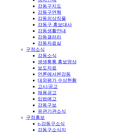
강동구지도
강동구연혁
강동의상징물
강동구 홍보대사
강동생활안내
강동갤러리
강동자료실
구정소식
강동소식
생생통통 홍보영상
보도자료
언론에서본강동
대외평가 수상현황
고시/공고
채용공고
입법예고
강동구보
유관기관소식
구정홍보
e-강동구소식
강동구소식지