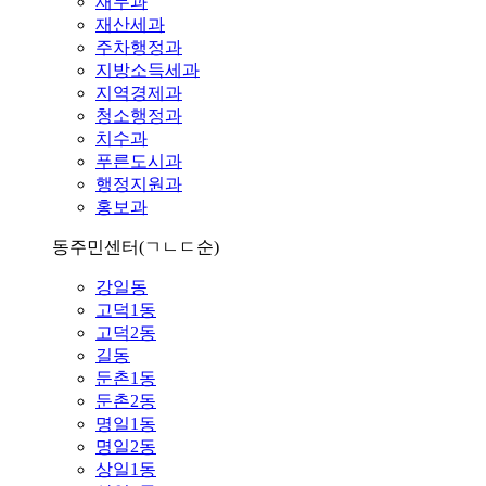
재무과
재산세과
주차행정과
지방소득세과
지역경제과
청소행정과
치수과
푸른도시과
행정지원과
홍보과
동주민센터
(ㄱㄴㄷ순)
강일동
고덕1동
고덕2동
길동
둔촌1동
둔촌2동
명일1동
명일2동
상일1동