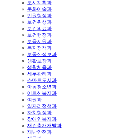
도시계획과
문화예술과
민원행정과
보건위생과
보건의료과
보건행정과
보육지원과
복지정책과
부동산정보과
생활보장과
생활체육과
세무관리과
스마트도시과
아동청소년과
어르신복지과
여권과
일자리정책과
자치행정과
장애인복지과
재건축재개발과
재난안전과