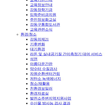
교육정보안내
강동장학기금
입학준비금지원
주민정보화교실
강동구통합도서관
교육관련소식
환경/청소
강동의제21
기후변화
대기환경
라돈 및 실내공기질 간이측정기 대여 서비스
석면
아름다운간판
약수터 수질검사
자원순환센터건립
저탄소 녹색에너지
청소/재활용
친환경보일러
환경자료실
발전소주변지역지원사업
수산물 방사능 검사 결과