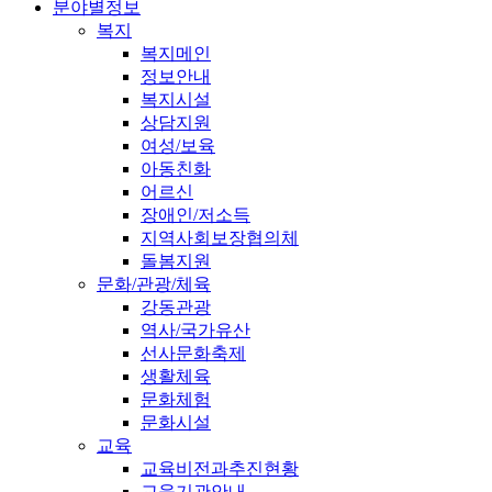
분야별정보
복지
복지메인
정보안내
복지시설
상담지원
여성/보육
아동친화
어르신
장애인/저소득
지역사회보장협의체
돌봄지원
문화/관광/체육
강동관광
역사/국가유산
선사문화축제
생활체육
문화체험
문화시설
교육
교육비전과추진현황
교육기관안내