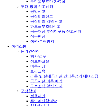
구민옴부즈만 자료실
부패·청렴 신고센터
공익신고
공직비리신고
공직비리 익명 신고
하도급부조리신고
공공재정 부정청구등 신고센터
적극행정
청렴·부패방지
참여소통
온라인신청
행사/접수
정보화교실
벼룩시장
보건교육
라돈 및 실내공기질 간이측정기 대여신청
공공시설 이용 예약
구정소식 알림 안내
구정참여
정책제안
주민예산참여방
칭찬합니다