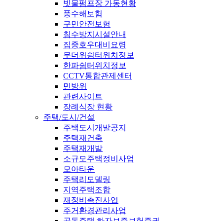
빗물펌프장 가동현황
풍수해보험
구민안전보험
침수방지시설안내
집중호우대비요령
무더위쉼터위치정보
한파쉼터위치정보
CCTV통합관제센터
민방위
관련사이트
장례식장 현황
주택/도시/건설
주택도시개발공지
주택재건축
주택재개발
소규모주택정비사업
모아타운
주택리모델링
지역주택조합
재정비촉진사업
주거환경관리사업
공동주택 하자보증보험증권