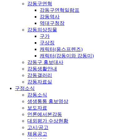
강동구연혁
강동구연혁일람표
강동역사
역대구청장
강동의상징물
구가
구상징
캐릭터(움스프렌즈)
캐릭터(강동이와 강동미)
강동구 홍보대사
강동생활안내
강동갤러리
강동자료실
구정소식
강동소식
생생통통 홍보영상
보도자료
언론에서본강동
대외평가 수상현황
고시/공고
채용공고