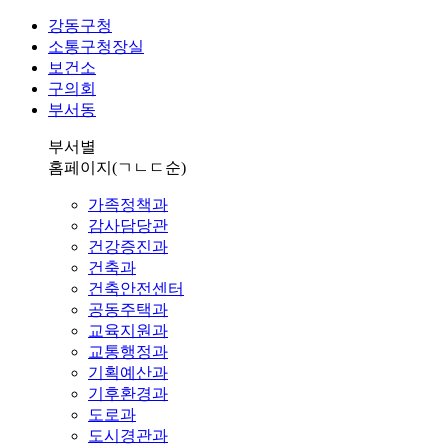
강동구청
소통구청장실
보건소
구의회
부서동
부서별
홈페이지
(ㄱㄴㄷ순)
가족정책과
감사담당관
건강증진과
건축과
건축안전센터
공동주택과
교육지원과
교통행정과
기획예산과
기후환경과
도로과
도시경관과