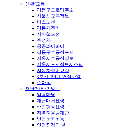
생활/교통
강동구도로명주소
서울시교통정보
버스노선
강동자전거
지하철노선
주정차
공공와이파이
강동구부동산포털
서울시부동산정보
서울시토지정보시스템
자동차정비교실
9호선 4단계 연장사업
주차장
재난/안전/민방위
알림마당
재난대처요령
주민행동요령
지역자율방재단
안전문화운동
안전점검의 날