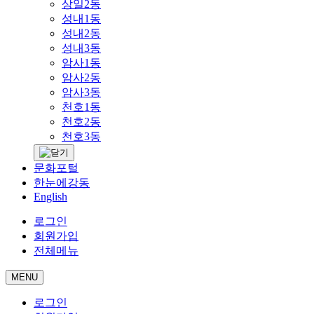
상일2동
성내1동
성내2동
성내3동
암사1동
암사2동
암사3동
천호1동
천호2동
천호3동
문화포털
한눈에강동
English
로그인
회원가입
전체메뉴
MENU
로그인