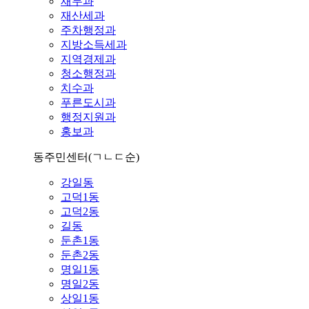
재무과
재산세과
주차행정과
지방소득세과
지역경제과
청소행정과
치수과
푸른도시과
행정지원과
홍보과
동주민센터
(ㄱㄴㄷ순)
강일동
고덕1동
고덕2동
길동
둔촌1동
둔촌2동
명일1동
명일2동
상일1동