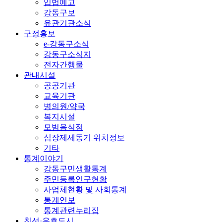
입법예고
강동구보
유관기관소식
구정홍보
e-강동구소식
강동구소식지
전자간행물
관내시설
공공기관
교육기관
병의원/약국
복지시설
모범음식점
심장제세동기 위치정보
기타
통계이야기
강동구민생활통계
주민등록인구현황
사업체현황 및 사회통계
통계연보
통계관련누리집
친선·우호도시