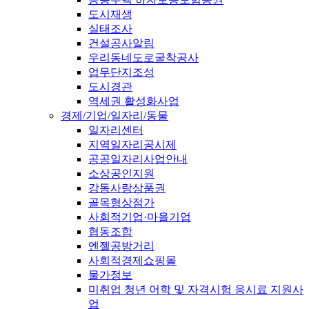
도시재생
실태조사
건설공사알림
우리동네도로굴착공사
업무단지조성
도시경관
역세권 활성화사업
경제/기업/일자리/동물
일자리센터
지역일자리공시제
공공일자리사업안내
소상공인지원
강동사랑상품권
골목형상점가
사회적기업·마을기업
협동조합
엔젤공방거리
사회적경제쇼핑몰
물가정보
미취업 청년 어학 및 자격시험 응시료 지원사
업