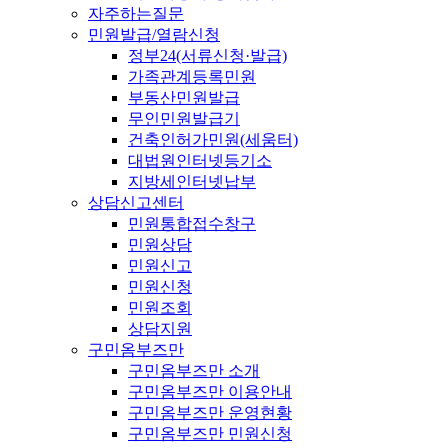
자주하는질문
민원발급/열람신청
정부24(서류신청·발급)
가족관계등록민원
부동산민원발급
무인민원발급기
건축인허가민원(세움터)
대법원인터넷등기소
지방세인터넷납부
상담신고센터
민원통합접수창구
민원상담
민원신고
민원신청
민원조회
상담지원
구민옴부즈만
구민옴부즈만 소개
구민옴부즈만 이용안내
구민옴부즈만 운영현황
구민옴부즈만 민원신청