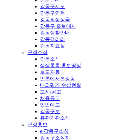
강동구지도
강동구연혁
강동의상징물
강동구 홍보대사
강동생활안내
강동갤러리
강동자료실
구정소식
강동소식
생생통통 홍보영상
보도자료
언론에서본강동
대외평가 수상현황
고시/공고
채용공고
입법예고
강동구보
유관기관소식
구정홍보
e-강동구소식
강동구소식지