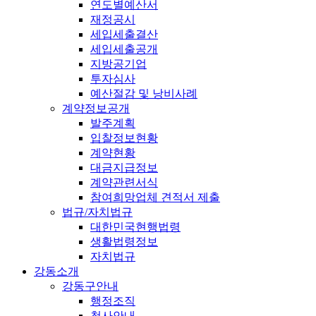
연도별예산서
재정공시
세입세출결산
세입세출공개
지방공기업
투자심사
예산절감 및 낭비사례
계약정보공개
발주계획
입찰정보현황
계약현황
대금지급정보
계약관련서식
참여희망업체 견적서 제출
법규/자치법규
대한민국현행법령
생활법령정보
자치법규
강동소개
강동구안내
행정조직
청사안내