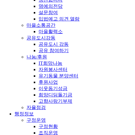
명예의전당
설문참여
입법예고 의견 열람
마을소통공간
마을활력소
공유도시강동
공유도시 강동
공유 참여하기
나눔/후원
IT희망나눔
자원봉사센터
유기동물 분양센터
후원사업
이웃돕기성금
희망디딤돌기금
고향사랑기부제
자율점검
행정정보
구정운영
구정현황
조직운영