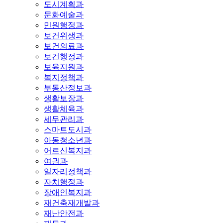
도시계획과
문화예술과
민원행정과
보건위생과
보건의료과
보건행정과
보육지원과
복지정책과
부동산정보과
생활보장과
생활체육과
세무관리과
스마트도시과
아동청소년과
어르신복지과
여권과
일자리정책과
자치행정과
장애인복지과
재건축재개발과
재난안전과