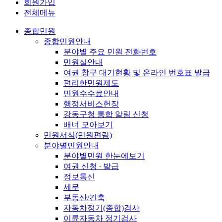
회원가입
전체메뉴
종합민원
종합민원안내
분야별 주요 민원 전화번호
민원실안내
여권 창구 대기현황 및 온라인 번호표 발급
편리한민원제도
민원수수료안내
행정서비스헌장
강동구청 통합 알림 신청
배너 모아보기
민원서식(민원편람)
분야별민원안내
분야별민원 한눈에보기
여권 신청 ∙ 발급
정보통신
세무
부동산/건축
자동차정기(종합)검사
이륜자동차 정기검사