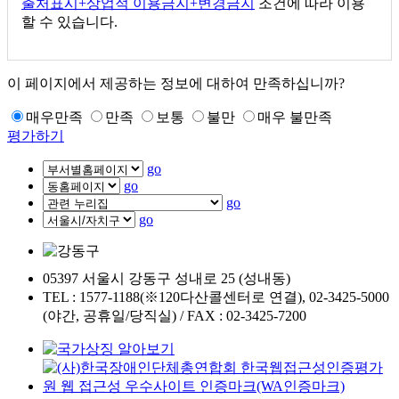
출처표시+상업적 이용금지+변경금지
조건에 따라 이용
할 수 있습니다.
이 페이지에서 제공하는 정보에 대하여 만족하십니까?
매우만족
만족
보통
불만
매우 불만족
평가하기
go
go
go
go
05397 서울시 강동구 성내로 25 (성내동)
TEL : 1577-1188(※120다산콜센터로 연결), 02-3425-5000
(야간, 공휴일/당직실) / FAX : 02-3425-7200