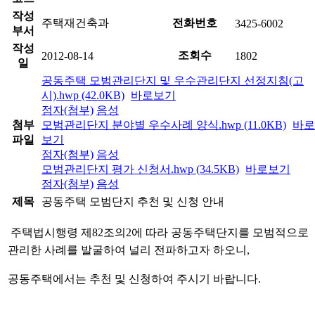
작성
주택재건축과
전화번호
3425-6002
부서
작성
조회수
2012-08-14
1802
일
공동주택 모범관리단지 및 우수관리단지 선정지침(고
시).hwp (42.0KB)
바로보기
점자(첨부)
음성
첨부
모범관리단지 분야별 우수사례 양식.hwp (11.0KB)
바로
파일
보기
점자(첨부)
음성
모범관리단지 평가 신청서.hwp (34.5KB)
바로보기
점자(첨부)
음성
제목
공동주택 모범단지 추천 및 신청 안내
주택법시행령 제82조의2에 따라 공동주택단지를 모범적으로
관리한 사례를 발굴하여 널리 전파하고자 하오니,
공동주택에서는 추천 및 신청
하여 주시기 바랍니다.