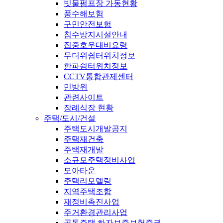
빗물펌프장 가동현황
풍수해보험
구민안전보험
침수방지시설안내
집중호우대비요령
무더위쉼터위치정보
한파쉼터위치정보
CCTV통합관제센터
민방위
관련사이트
장례식장 현황
주택/도시/건설
주택도시개발공지
주택재건축
주택재개발
소규모주택정비사업
모아타운
주택리모델링
지역주택조합
재정비촉진사업
주거환경관리사업
공동주택 하자보증보험증권