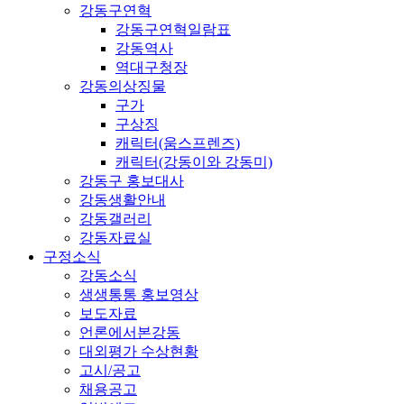
강동구연혁
강동구연혁일람표
강동역사
역대구청장
강동의상징물
구가
구상징
캐릭터(움스프렌즈)
캐릭터(강동이와 강동미)
강동구 홍보대사
강동생활안내
강동갤러리
강동자료실
구정소식
강동소식
생생통통 홍보영상
보도자료
언론에서본강동
대외평가 수상현황
고시/공고
채용공고