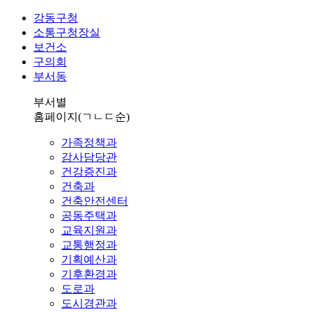
강동구청
소통구청장실
보건소
구의회
부서동
부서별
홈페이지
(ㄱㄴㄷ순)
가족정책과
감사담당관
건강증진과
건축과
건축안전센터
공동주택과
교육지원과
교통행정과
기획예산과
기후환경과
도로과
도시경관과