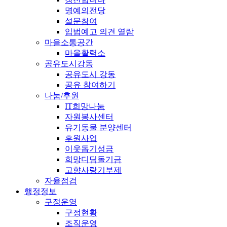
명예의전당
설문참여
입법예고 의견 열람
마을소통공간
마을활력소
공유도시강동
공유도시 강동
공유 참여하기
나눔/후원
IT희망나눔
자원봉사센터
유기동물 분양센터
후원사업
이웃돕기성금
희망디딤돌기금
고향사랑기부제
자율점검
행정정보
구정운영
구정현황
조직운영