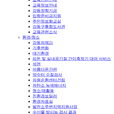
교육정보안내
강동장학기금
입학준비금지원
주민정보화교실
강동구통합도서관
교육관련소식
환경/청소
강동의제21
기후변화
대기환경
라돈 및 실내공기질 간이측정기 대여 서비스
석면
아름다운간판
약수터 수질검사
자원순환센터건립
저탄소 녹색에너지
청소/재활용
친환경보일러
환경자료실
발전소주변지역지원사업
수산물 방사능 검사 결과