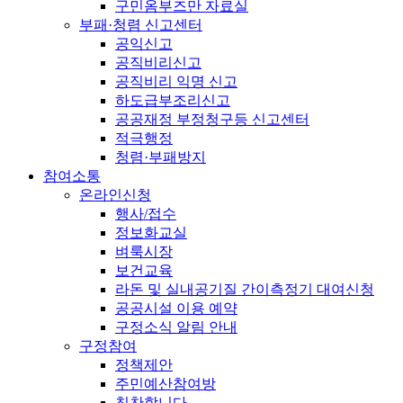
구민옴부즈만 자료실
부패·청렴 신고센터
공익신고
공직비리신고
공직비리 익명 신고
하도급부조리신고
공공재정 부정청구등 신고센터
적극행정
청렴·부패방지
참여소통
온라인신청
행사/접수
정보화교실
벼룩시장
보건교육
라돈 및 실내공기질 간이측정기 대여신청
공공시설 이용 예약
구정소식 알림 안내
구정참여
정책제안
주민예산참여방
칭찬합니다