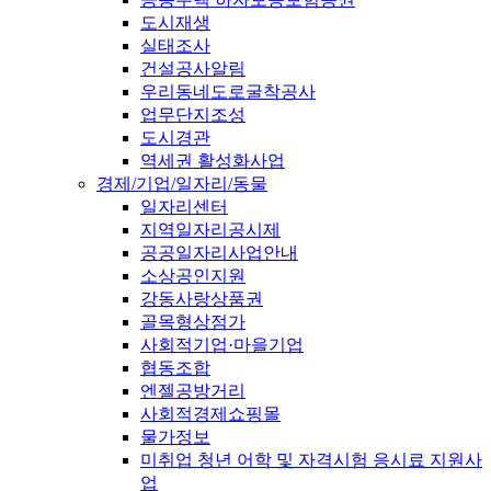
도시재생
실태조사
건설공사알림
우리동네도로굴착공사
업무단지조성
도시경관
역세권 활성화사업
경제/기업/일자리/동물
일자리센터
지역일자리공시제
공공일자리사업안내
소상공인지원
강동사랑상품권
골목형상점가
사회적기업·마을기업
협동조합
엔젤공방거리
사회적경제쇼핑몰
물가정보
미취업 청년 어학 및 자격시험 응시료 지원사
업