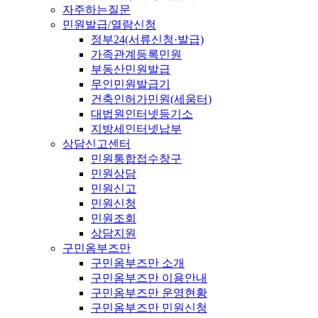
자주하는질문
민원발급/열람신청
정부24(서류신청·발급)
가족관계등록민원
부동산민원발급
무인민원발급기
건축인허가민원(세움터)
대법원인터넷등기소
지방세인터넷납부
상담신고센터
민원통합접수창구
민원상담
민원신고
민원신청
민원조회
상담지원
구민옴부즈만
구민옴부즈만 소개
구민옴부즈만 이용안내
구민옴부즈만 운영현황
구민옴부즈만 민원신청