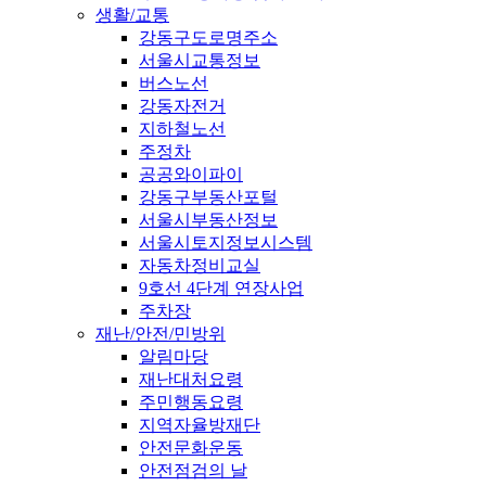
생활/교통
강동구도로명주소
서울시교통정보
버스노선
강동자전거
지하철노선
주정차
공공와이파이
강동구부동산포털
서울시부동산정보
서울시토지정보시스템
자동차정비교실
9호선 4단계 연장사업
주차장
재난/안전/민방위
알림마당
재난대처요령
주민행동요령
지역자율방재단
안전문화운동
안전점검의 날