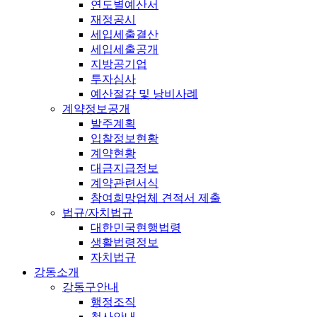
연도별예산서
재정공시
세입세출결산
세입세출공개
지방공기업
투자심사
예산절감 및 낭비사례
계약정보공개
발주계획
입찰정보현황
계약현황
대금지급정보
계약관련서식
참여희망업체 견적서 제출
법규/자치법규
대한민국현행법령
생활법령정보
자치법규
강동소개
강동구안내
행정조직
청사안내