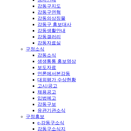
강동구지도
강동구연혁
강동의상징물
강동구 홍보대사
강동생활안내
강동갤러리
강동자료실
구정소식
강동소식
생생통통 홍보영상
보도자료
언론에서본강동
대외평가 수상현황
고시/공고
채용공고
입법예고
강동구보
유관기관소식
구정홍보
e-강동구소식
강동구소식지