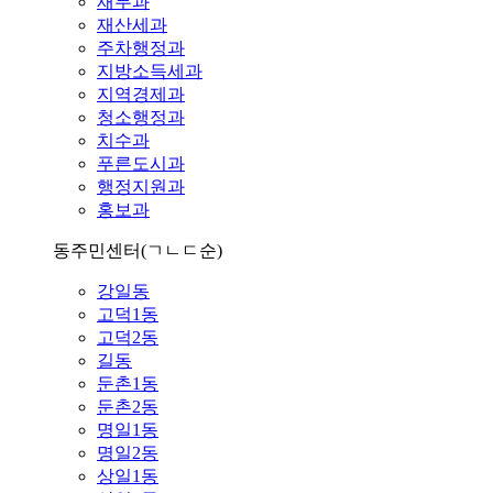
재무과
재산세과
주차행정과
지방소득세과
지역경제과
청소행정과
치수과
푸른도시과
행정지원과
홍보과
동주민센터
(ㄱㄴㄷ순)
강일동
고덕1동
고덕2동
길동
둔촌1동
둔촌2동
명일1동
명일2동
상일1동