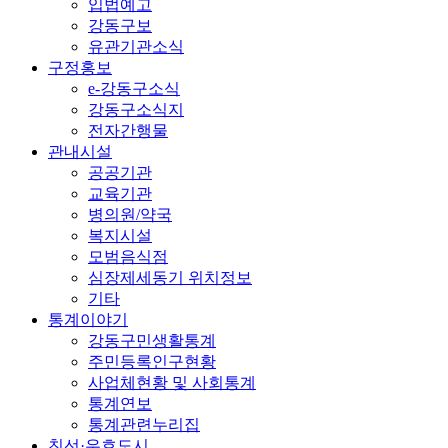
입법예고
강동구보
유관기관소식
구정홍보
e-강동구소식
강동구소식지
전자간행물
관내시설
공공기관
교육기관
병의원/약국
복지시설
모범음식점
심장제세동기 위치정보
기타
통계이야기
강동구민생활통계
주민등록인구현황
사업체현황 및 사회통계
통계연보
통계관련누리집
친선·우호도시