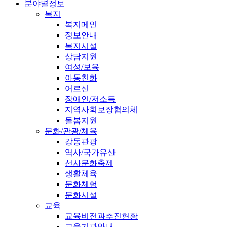
분야별정보
복지
복지메인
정보안내
복지시설
상담지원
여성/보육
아동친화
어르신
장애인/저소득
지역사회보장협의체
돌봄지원
문화/관광/체육
강동관광
역사/국가유산
선사문화축제
생활체육
문화체험
문화시설
교육
교육비전과추진현황
교육기관안내