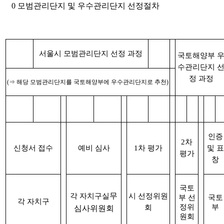
0 모범관리단지 및 우수관리단지 선정절차
서울시 모범관리단지 선정 과정
국토해양부 
수관리단지 
정 과정
(⇒ 해당 모범관리단지를 국토해양부에 우수관리단지로 추천)
인증
2차
신청서 접수
예비 심사
1차 평가
및 표
평가
창
국토
무
각 자치구실
시 선정위원
부 선
국토
각 자치구
정위
부
회
심사위원회
원회