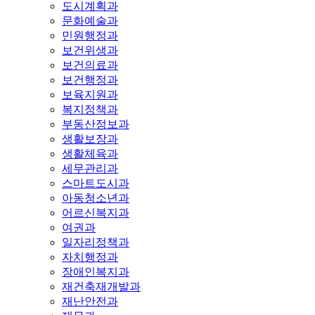
도시계획과
문화예술과
민원행정과
보건위생과
보건의료과
보건행정과
보육지원과
복지정책과
부동산정보과
생활보장과
생활체육과
세무관리과
스마트도시과
아동청소년과
어르신복지과
여권과
일자리정책과
자치행정과
장애인복지과
재건축재개발과
재난안전과