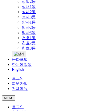
상일2동
성내1동
성내2동
성내3동
암사1동
암사2동
암사3동
천호1동
천호2동
천호3동
문화포털
한눈에강동
English
로그인
회원가입
전체메뉴
MENU
로그인