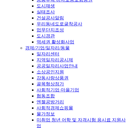
도시재생
실태조사
건설공사알림
우리동네도로굴착공사
업무단지조성
도시경관
역세권 활성화사업
경제/기업/일자리/동물
일자리센터
지역일자리공시제
공공일자리사업안내
소상공인지원
강동사랑상품권
골목형상점가
사회적기업·마을기업
협동조합
엔젤공방거리
사회적경제쇼핑몰
물가정보
미취업 청년 어학 및 자격시험 응시료 지원사
업