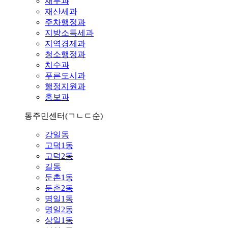
재무과
재산세과
주차행정과
지방소득세과
지역경제과
청소행정과
치수과
푸른도시과
행정지원과
홍보과
동주민센터
(ㄱㄴㄷ순)
강일동
고덕1동
고덕2동
길동
둔촌1동
둔촌2동
명일1동
명일2동
상일1동