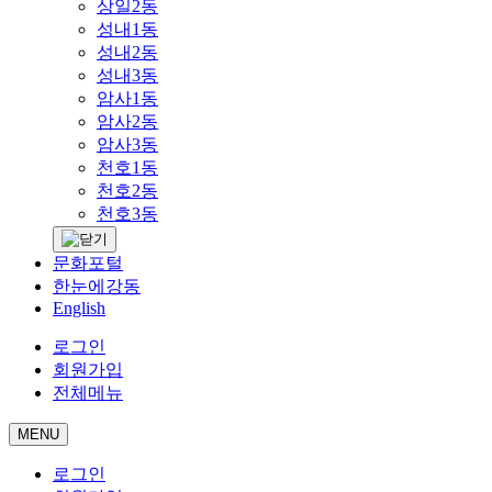
상일2동
성내1동
성내2동
성내3동
암사1동
암사2동
암사3동
천호1동
천호2동
천호3동
문화포털
한눈에강동
English
로그인
회원가입
전체메뉴
MENU
로그인