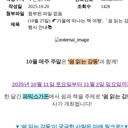
작성일
2025-10-20
조회수
1428
첨부파일
첨부된 파일 없음
(10월 25일) 🍂'가을에 떠나는 책 여행',「쉼 읽는
제목
행사 안내📚
10월 매주 주말
은
'쉼 읽는 강동'
과 함께!
2025년 10월 11일 토요일부터 11월 2일 일요일
한 달간
파믹스가든
에서 쉼과 책을 주제로
'쉼 읽는 강
사가 개최됩니다!
▼'쉼 읽는 강동'이 궁금한 사람은 아래 링크로!!