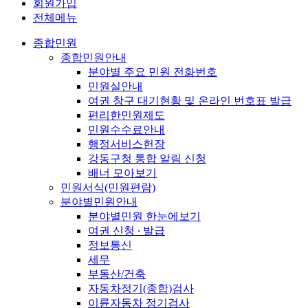
회원가입
전체메뉴
종합민원
종합민원안내
분야별 주요 민원 전화번호
민원실안내
여권 창구 대기현황 및 온라인 번호표 발급
편리한민원제도
민원수수료안내
행정서비스헌장
강동구청 통합 알림 신청
배너 모아보기
민원서식(민원편람)
분야별민원안내
분야별민원 한눈에보기
여권 신청 ∙ 발급
정보통신
세무
부동산/건축
자동차정기(종합)검사
이륜자동차 정기검사