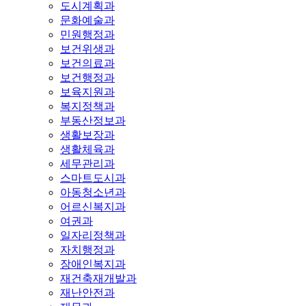
도시계획과
문화예술과
민원행정과
보건위생과
보건의료과
보건행정과
보육지원과
복지정책과
부동산정보과
생활보장과
생활체육과
세무관리과
스마트도시과
아동청소년과
어르신복지과
여권과
일자리정책과
자치행정과
장애인복지과
재건축재개발과
재난안전과