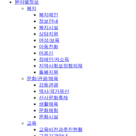
분야별정보
복지
복지메인
정보안내
복지시설
상담지원
여성/보육
아동친화
어르신
장애인/저소득
지역사회보장협의체
돌봄지원
문화/관광/체육
강동관광
역사/국가유산
선사문화축제
생활체육
문화체험
문화시설
교육
교육비전과추진현황
교육기관안내