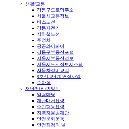
생활/교통
강동구도로명주소
서울시교통정보
버스노선
강동자전거
지하철노선
주정차
공공와이파이
강동구부동산포털
서울시부동산정보
서울시토지정보시스템
자동차정비교실
9호선 4단계 연장사업
주차장
재난/안전/민방위
알림마당
재난대처요령
주민행동요령
지역자율방재단
안전문화운동
안전점검의 날