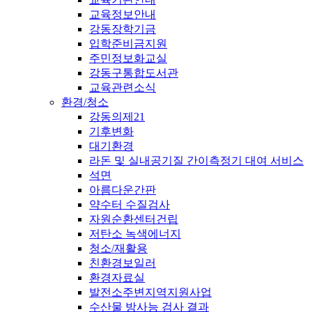
교육정보안내
강동장학기금
입학준비금지원
주민정보화교실
강동구통합도서관
교육관련소식
환경/청소
강동의제21
기후변화
대기환경
라돈 및 실내공기질 간이측정기 대여 서비스
석면
아름다운간판
약수터 수질검사
자원순환센터건립
저탄소 녹색에너지
청소/재활용
친환경보일러
환경자료실
발전소주변지역지원사업
수산물 방사능 검사 결과