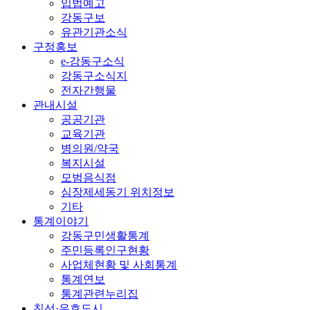
입법예고
강동구보
유관기관소식
구정홍보
e-강동구소식
강동구소식지
전자간행물
관내시설
공공기관
교육기관
병의원/약국
복지시설
모범음식점
심장제세동기 위치정보
기타
통계이야기
강동구민생활통계
주민등록인구현황
사업체현황 및 사회통계
통계연보
통계관련누리집
친선·우호도시