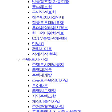
빗물펌프장 가동현황
풍수해보험
구민안전보험
침수방지시설안내
집중호우대비요령
무더위쉼터위치정보
한파쉼터위치정보
CCTV통합관제센터
민방위
관련사이트
장례식장 현황
주택/도시/건설
주택도시개발공지
주택재건축
주택재개발
소규모주택정비사업
모아타운
주택리모델링
지역주택조합
재정비촉진사업
주거환경관리사업
공동주택 하자보증보험증권