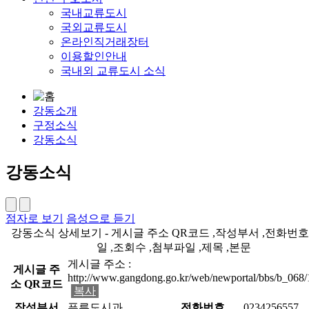
국내교류도시
국외교류도시
온라인직거래장터
이용할인안내
국내외 교류도시 소식
강동소개
구정소식
강동소식
강동소식
점자로 보기
음성으로 듣기
강동소식 상세보기 - 게시글 주소 QR코드 ,작성부서 ,전화번호
일 ,조회수 ,첨부파일 ,제목 ,본문
게시글 주소 :
게시글 주
http://www.gangdong.go.kr/web/newportal/bbs/b_068
소 QR코드
복사
작성부서
푸른도시과
전화번호
0234256557