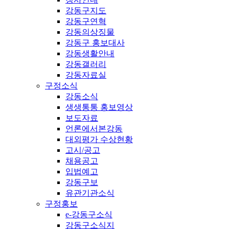
강동구지도
강동구연혁
강동의상징물
강동구 홍보대사
강동생활안내
강동갤러리
강동자료실
구정소식
강동소식
생생통통 홍보영상
보도자료
언론에서본강동
대외평가 수상현황
고시/공고
채용공고
입법예고
강동구보
유관기관소식
구정홍보
e-강동구소식
강동구소식지