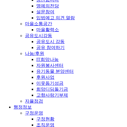
명예의전당
설문참여
입법예고 의견 열람
마을소통공간
마을활력소
공유도시강동
공유도시 강동
공유 참여하기
나눔/후원
IT희망나눔
자원봉사센터
유기동물 분양센터
후원사업
이웃돕기성금
희망디딤돌기금
고향사랑기부제
자율점검
행정정보
구정운영
구정현황
조직운영