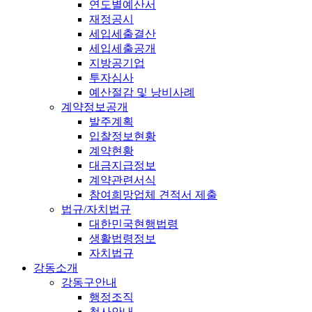
연도별예산서
재정공시
세입세출결산
세입세출공개
지방공기업
투자심사
예산절감 및 낭비사례
계약정보공개
발주계획
입찰정보현황
계약현황
대금지급정보
계약관련서식
참여희망업체 견적서 제출
법규/자치법규
대한민국현행법령
생활법령정보
자치법규
강동소개
강동구안내
행정조직
청사안내