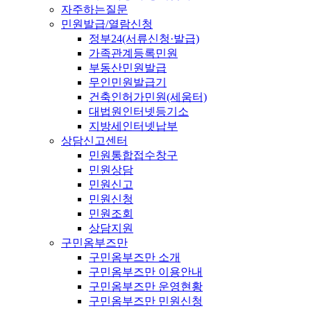
자주하는질문
민원발급/열람신청
정부24(서류신청·발급)
가족관계등록민원
부동산민원발급
무인민원발급기
건축인허가민원(세움터)
대법원인터넷등기소
지방세인터넷납부
상담신고센터
민원통합접수창구
민원상담
민원신고
민원신청
민원조회
상담지원
구민옴부즈만
구민옴부즈만 소개
구민옴부즈만 이용안내
구민옴부즈만 운영현황
구민옴부즈만 민원신청