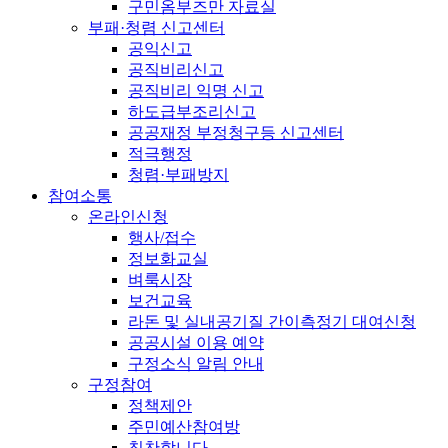
구민옴부즈만 자료실
부패·청렴 신고센터
공익신고
공직비리신고
공직비리 익명 신고
하도급부조리신고
공공재정 부정청구등 신고센터
적극행정
청렴·부패방지
참여소통
온라인신청
행사/접수
정보화교실
벼룩시장
보건교육
라돈 및 실내공기질 간이측정기 대여신청
공공시설 이용 예약
구정소식 알림 안내
구정참여
정책제안
주민예산참여방
칭찬합니다