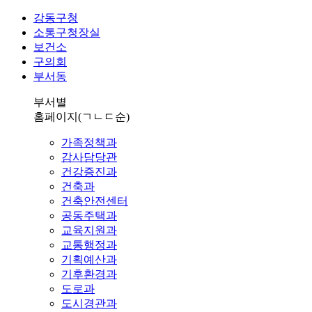
강동구청
소통구청장실
보건소
구의회
부서동
부서별
홈페이지
(ㄱㄴㄷ순)
가족정책과
감사담당관
건강증진과
건축과
건축안전센터
공동주택과
교육지원과
교통행정과
기획예산과
기후환경과
도로과
도시경관과