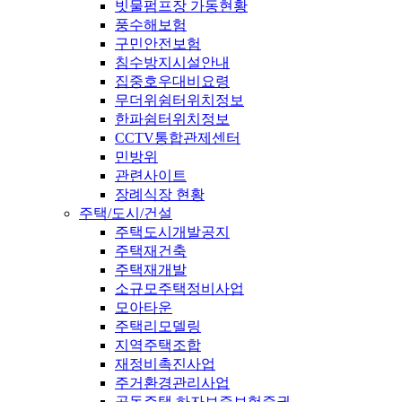
빗물펌프장 가동현황
풍수해보험
구민안전보험
침수방지시설안내
집중호우대비요령
무더위쉼터위치정보
한파쉼터위치정보
CCTV통합관제센터
민방위
관련사이트
장례식장 현황
주택/도시/건설
주택도시개발공지
주택재건축
주택재개발
소규모주택정비사업
모아타운
주택리모델링
지역주택조합
재정비촉진사업
주거환경관리사업
공동주택 하자보증보험증권