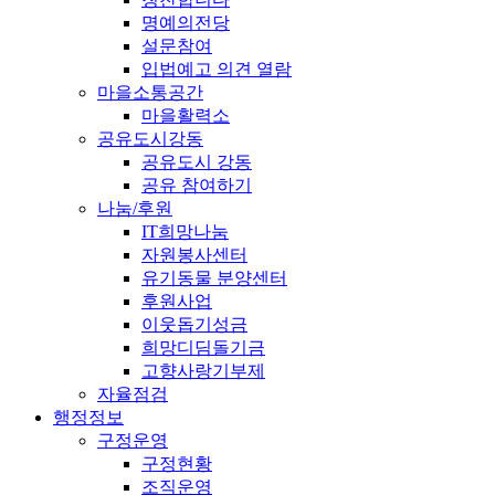
명예의전당
설문참여
입법예고 의견 열람
마을소통공간
마을활력소
공유도시강동
공유도시 강동
공유 참여하기
나눔/후원
IT희망나눔
자원봉사센터
유기동물 분양센터
후원사업
이웃돕기성금
희망디딤돌기금
고향사랑기부제
자율점검
행정정보
구정운영
구정현황
조직운영