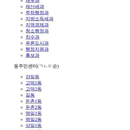
재무과
재산세과
주차행정과
지방소득세과
지역경제과
청소행정과
치수과
푸른도시과
행정지원과
홍보과
동주민센터
(ㄱㄴㄷ순)
강일동
고덕1동
고덕2동
길동
둔촌1동
둔촌2동
명일1동
명일2동
상일1동