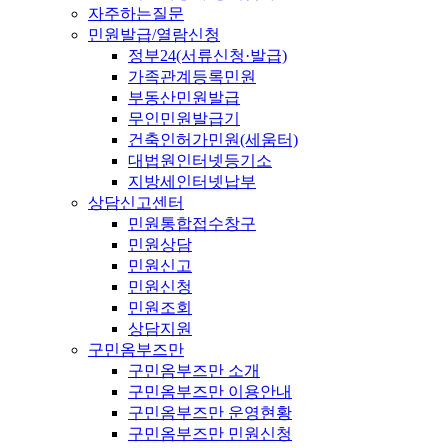
자주하는질문
민원발급/열람신청
정부24(서류신청·발급)
가족관계등록민원
부동산민원발급
무인민원발급기
건축인허가민원(세움터)
대법원인터넷등기소
지방세인터넷납부
상담신고센터
민원통합접수창구
민원상담
민원신고
민원신청
민원조회
상담지원
구민옴부즈만
구민옴부즈만 소개
구민옴부즈만 이용안내
구민옴부즈만 운영현황
구민옴부즈만 민원신청