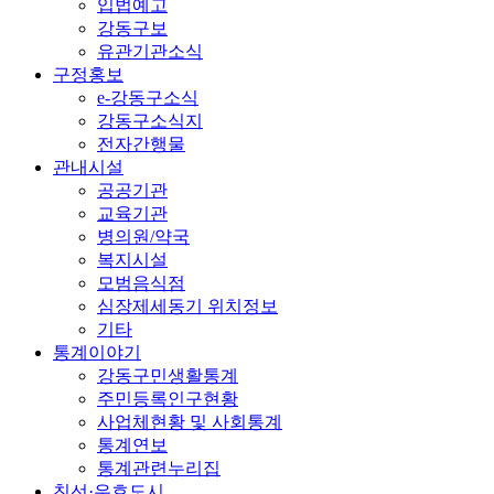
입법예고
강동구보
유관기관소식
구정홍보
e-강동구소식
강동구소식지
전자간행물
관내시설
공공기관
교육기관
병의원/약국
복지시설
모범음식점
심장제세동기 위치정보
기타
통계이야기
강동구민생활통계
주민등록인구현황
사업체현황 및 사회통계
통계연보
통계관련누리집
친선·우호도시