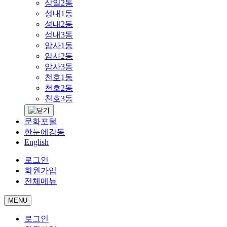
상일2동
성내1동
성내2동
성내3동
암사1동
암사2동
암사3동
천호1동
천호2동
천호3동
문화포털
한눈에강동
English
로그인
회원가입
전체메뉴
MENU
로그인