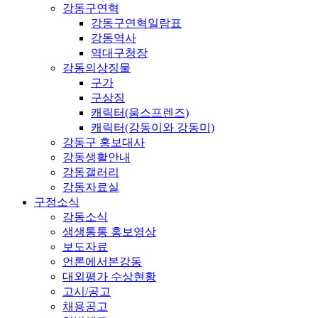
강동구연혁
강동구연혁일람표
강동역사
역대구청장
강동의상징물
구가
구상징
캐릭터(움스프렌즈)
캐릭터(강동이와 강동미)
강동구 홍보대사
강동생활안내
강동갤러리
강동자료실
구정소식
강동소식
생생통통 홍보영상
보도자료
언론에서본강동
대외평가 수상현황
고시/공고
채용공고