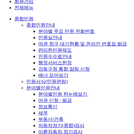
회원가입
전체메뉴
종합민원
종합민원안내
분야별 주요 민원 전화번호
민원실안내
여권 창구 대기현황 및 온라인 번호표 발급
편리한민원제도
민원수수료안내
행정서비스헌장
강동구청 통합 알림 신청
배너 모아보기
민원서식(민원편람)
분야별민원안내
분야별민원 한눈에보기
여권 신청 ∙ 발급
정보통신
세무
부동산/건축
자동차정기(종합)검사
이륜자동차 정기검사