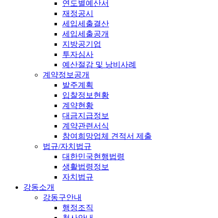
연도별예산서
재정공시
세입세출결산
세입세출공개
지방공기업
투자심사
예산절감 및 낭비사례
계약정보공개
발주계획
입찰정보현황
계약현황
대금지급정보
계약관련서식
참여희망업체 견적서 제출
법규/자치법규
대한민국현행법령
생활법령정보
자치법규
강동소개
강동구안내
행정조직
청사안내