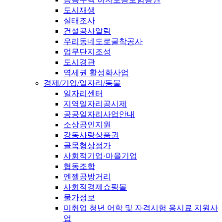
도시재생
실태조사
건설공사알림
우리동네도로굴착공사
업무단지조성
도시경관
역세권 활성화사업
경제/기업/일자리/동물
일자리센터
지역일자리공시제
공공일자리사업안내
소상공인지원
강동사랑상품권
골목형상점가
사회적기업·마을기업
협동조합
엔젤공방거리
사회적경제쇼핑몰
물가정보
미취업 청년 어학 및 자격시험 응시료 지원사
업