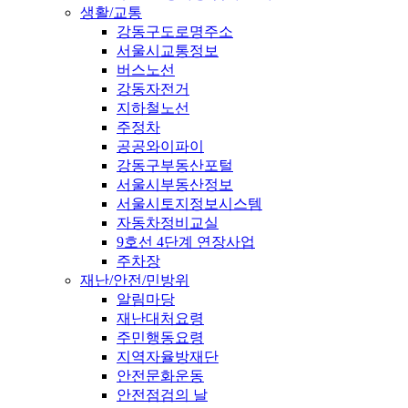
생활/교통
강동구도로명주소
서울시교통정보
버스노선
강동자전거
지하철노선
주정차
공공와이파이
강동구부동산포털
서울시부동산정보
서울시토지정보시스템
자동차정비교실
9호선 4단계 연장사업
주차장
재난/안전/민방위
알림마당
재난대처요령
주민행동요령
지역자율방재단
안전문화운동
안전점검의 날