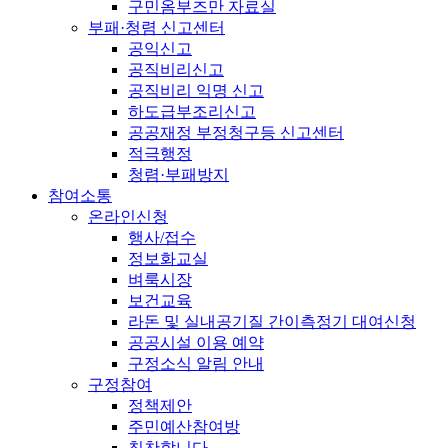
구민옴부즈만 자료실
부패·청렴 신고센터
공익신고
공직비리신고
공직비리 익명 신고
하도급부조리신고
공공재정 부정청구등 신고센터
적극행정
청렴·부패방지
참여소통
온라인신청
행사/접수
정보화교실
벼룩시장
보건교육
라돈 및 실내공기질 간이측정기 대여신청
공공시설 이용 예약
구정소식 알림 안내
구정참여
정책제안
주민예산참여방
칭찬합니다