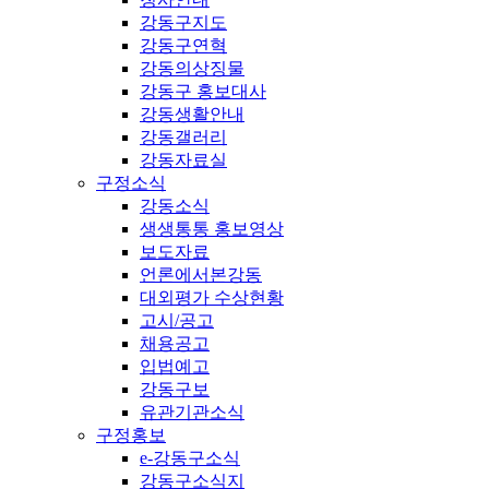
강동구지도
강동구연혁
강동의상징물
강동구 홍보대사
강동생활안내
강동갤러리
강동자료실
구정소식
강동소식
생생통통 홍보영상
보도자료
언론에서본강동
대외평가 수상현황
고시/공고
채용공고
입법예고
강동구보
유관기관소식
구정홍보
e-강동구소식
강동구소식지