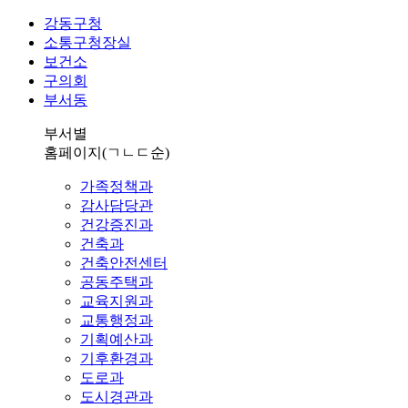
강동구청
소통구청장실
보건소
구의회
부서동
부서별
홈페이지
(ㄱㄴㄷ순)
가족정책과
감사담당관
건강증진과
건축과
건축안전센터
공동주택과
교육지원과
교통행정과
기획예산과
기후환경과
도로과
도시경관과