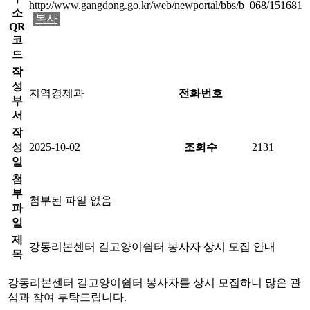
http://www.gangdong.go.kr/web/newportal/bbs/b_068/151681
소
복사
QR
코
드
작
성
지역경제과
전화번호
부
서
작
성
2025-10-02
조회수
2131
일
첨
부
첨부된 파일 없음
파
일
제
강동리본센터 길고양이쉼터 봉사자 상시 모집 안내
목
강동리본센터 길고양이쉼터 봉사자를 상시 모집하니 많은 관
심과 참여 부탁드립니다.