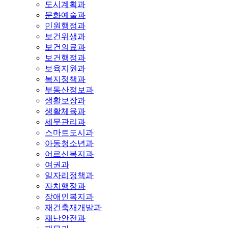
도시계획과
문화예술과
민원행정과
보건위생과
보건의료과
보건행정과
보육지원과
복지정책과
부동산정보과
생활보장과
생활체육과
세무관리과
스마트도시과
아동청소년과
어르신복지과
여권과
일자리정책과
자치행정과
장애인복지과
재건축재개발과
재난안전과