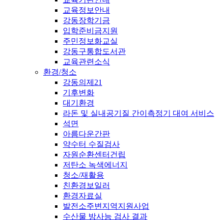
교육정보안내
강동장학기금
입학준비금지원
주민정보화교실
강동구통합도서관
교육관련소식
환경/청소
강동의제21
기후변화
대기환경
라돈 및 실내공기질 간이측정기 대여 서비스
석면
아름다운간판
약수터 수질검사
자원순환센터건립
저탄소 녹색에너지
청소/재활용
친환경보일러
환경자료실
발전소주변지역지원사업
수산물 방사능 검사 결과