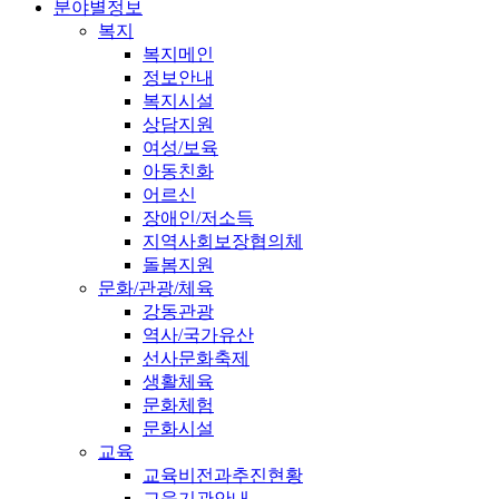
분야별정보
복지
복지메인
정보안내
복지시설
상담지원
여성/보육
아동친화
어르신
장애인/저소득
지역사회보장협의체
돌봄지원
문화/관광/체육
강동관광
역사/국가유산
선사문화축제
생활체육
문화체험
문화시설
교육
교육비전과추진현황
교육기관안내