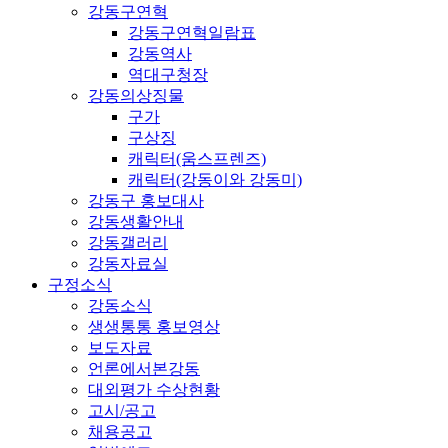
강동구연혁
강동구연혁일람표
강동역사
역대구청장
강동의상징물
구가
구상징
캐릭터(움스프렌즈)
캐릭터(강동이와 강동미)
강동구 홍보대사
강동생활안내
강동갤러리
강동자료실
구정소식
강동소식
생생통통 홍보영상
보도자료
언론에서본강동
대외평가 수상현황
고시/공고
채용공고