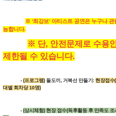
※ '최강보' 아티스트 공연은
누구나 관
능합니다.
※ 단, 안전문제로 수용
제한될 수 있습니다.
-
(프로그램)
돌도끼, 거북선 만들기
:
현장접수
대별 회차당 10명)
-
(상시체험) 현장 접수(독후활동 후 만족도 조