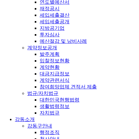
연도별예산서
재정공시
세입세출결산
세입세출공개
지방공기업
투자심사
예산절감 및 낭비사례
계약정보공개
발주계획
입찰정보현황
계약현황
대금지급정보
계약관련서식
참여희망업체 견적서 제출
법규/자치법규
대한민국현행법령
생활법령정보
자치법규
강동소개
강동구안내
행정조직
청사안내