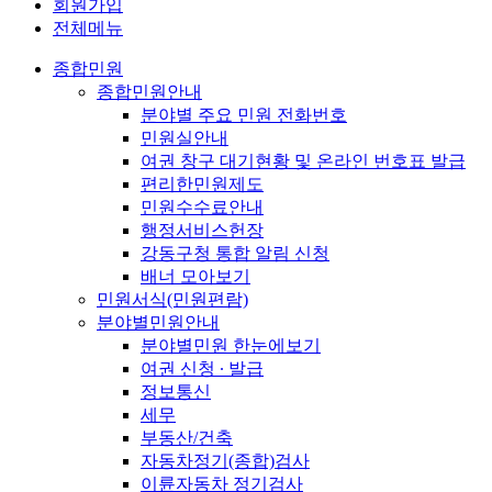
회원가입
전체메뉴
종합민원
종합민원안내
분야별 주요 민원 전화번호
민원실안내
여권 창구 대기현황 및 온라인 번호표 발급
편리한민원제도
민원수수료안내
행정서비스헌장
강동구청 통합 알림 신청
배너 모아보기
민원서식(민원편람)
분야별민원안내
분야별민원 한눈에보기
여권 신청 ∙ 발급
정보통신
세무
부동산/건축
자동차정기(종합)검사
이륜자동차 정기검사