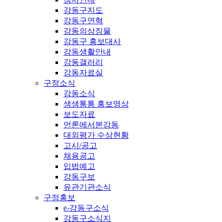
강동구지도
강동구연혁
강동의상징물
강동구 홍보대사
강동생활안내
강동갤러리
강동자료실
구정소식
강동소식
생생통통 홍보영상
보도자료
언론에서본강동
대외평가 수상현황
고시/공고
채용공고
입법예고
강동구보
유관기관소식
구정홍보
e-강동구소식
강동구소식지