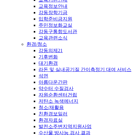
교육정보안내
강동장학기금
입학준비금지원
주민정보화교실
강동구통합도서관
교육관련소식
환경/청소
강동의제21
기후변화
대기환경
라돈 및 실내공기질 간이측정기 대여 서비스
석면
아름다운간판
약수터 수질검사
자원순환센터건립
저탄소 녹색에너지
청소/재활용
친환경보일러
환경자료실
발전소주변지역지원사업
수산물 방사능 검사 결과