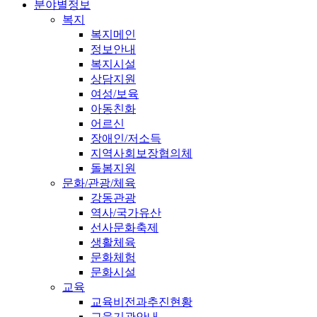
분야별정보
복지
복지메인
정보안내
복지시설
상담지원
여성/보육
아동친화
어르신
장애인/저소득
지역사회보장협의체
돌봄지원
문화/관광/체육
강동관광
역사/국가유산
선사문화축제
생활체육
문화체험
문화시설
교육
교육비전과추진현황
교육기관안내