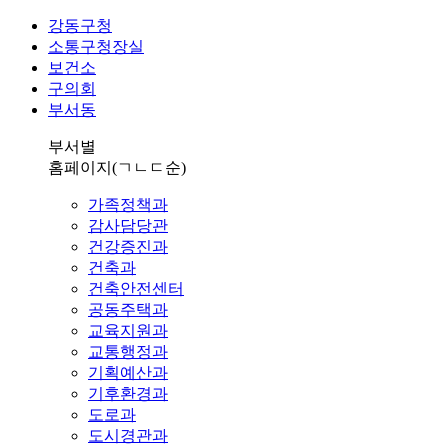
강동구청
소통구청장실
보건소
구의회
부서동
부서별
홈페이지
(ㄱㄴㄷ순)
가족정책과
감사담당관
건강증진과
건축과
건축안전센터
공동주택과
교육지원과
교통행정과
기획예산과
기후환경과
도로과
도시경관과