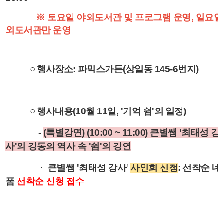
※ 토요일 야외도서관 및 프로그램 운영, 일요
외도서관만 운영
○ 행사장소: 파믹스가든(상일동 145-6번지)
○ 행사내용(10월 11일, '기억 쉼'의 일정)
-
(특별강연) (10:00 ~ 11:00) 큰별쌤 '최태성 
사'의 강동의 역사 속 '쉼'의 강연
· 큰별쌤 '최태성 강사'
사인회 신청
: 선착순
폼
선착순 신청 접수