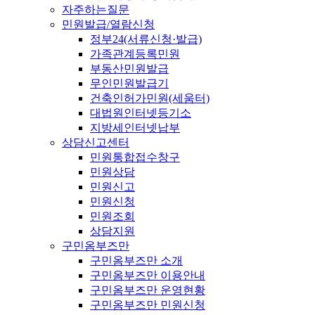
자주하는질문
민원발급/열람신청
정부24(서류신청·발급)
가족관계등록민원
부동산민원발급
무인민원발급기
건축인허가민원(세움터)
대법원인터넷등기소
지방세인터넷납부
상담신고센터
민원통합접수창구
민원상담
민원신고
민원신청
민원조회
상담지원
구민옴부즈만
구민옴부즈만 소개
구민옴부즈만 이용안내
구민옴부즈만 운영현황
구민옴부즈만 민원신청