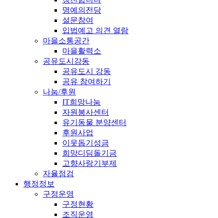
명예의전당
설문참여
입법예고 의견 열람
마을소통공간
마을활력소
공유도시강동
공유도시 강동
공유 참여하기
나눔/후원
IT희망나눔
자원봉사센터
유기동물 분양센터
후원사업
이웃돕기성금
희망디딤돌기금
고향사랑기부제
자율점검
행정정보
구정운영
구정현황
조직운영