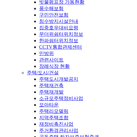
빗물펌프장 가동현황
풍수해보험
구민안전보험
침수방지시설안내
집중호우대비요령
무더위쉼터위치정보
한파쉼터위치정보
CCTV통합관제센터
민방위
관련사이트
장례식장 현황
주택/도시/건설
주택도시개발공지
주택재건축
주택재개발
소규모주택정비사업
모아타운
주택리모델링
지역주택조합
재정비촉진사업
주거환경관리사업
공동주택 하자보증보험증권