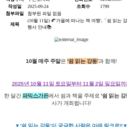
작성일
2025-09-24
조회수
1799
첨부파일
첨부된 파일 없음
(10월 11일) 🍂'가을에 떠나는 책 여행',「쉼 읽는
제목
행사 안내📚
10월 매주 주말
은
'쉼 읽는 강동'
과 함께!
2025년 10월 11일 토요일부터 11월 2일 일요일
한 달간
파믹스가든
에서 쉼과 책을 주제로
'쉼 읽는 강
사가 개최됩니다!
▼'쉼 읽는 강동'이 궁금한 사람은 아래 링크로!!