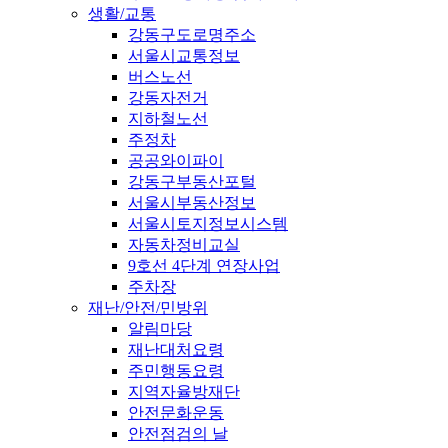
생활/교통
강동구도로명주소
서울시교통정보
버스노선
강동자전거
지하철노선
주정차
공공와이파이
강동구부동산포털
서울시부동산정보
서울시토지정보시스템
자동차정비교실
9호선 4단계 연장사업
주차장
재난/안전/민방위
알림마당
재난대처요령
주민행동요령
지역자율방재단
안전문화운동
안전점검의 날