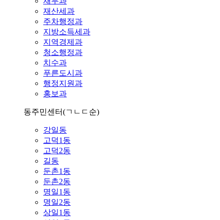
재무과
재산세과
주차행정과
지방소득세과
지역경제과
청소행정과
치수과
푸른도시과
행정지원과
홍보과
동주민센터
(ㄱㄴㄷ순)
강일동
고덕1동
고덕2동
길동
둔촌1동
둔촌2동
명일1동
명일2동
상일1동