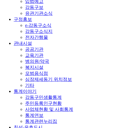
입법예고
강동구보
유관기관소식
구정홍보
e-강동구소식
강동구소식지
전자간행물
관내시설
공공기관
교육기관
병의원/약국
복지시설
모범음식점
심장제세동기 위치정보
기타
통계이야기
강동구민생활통계
주민등록인구현황
사업체현황 및 사회통계
통계연보
통계관련누리집
친선·우호도시