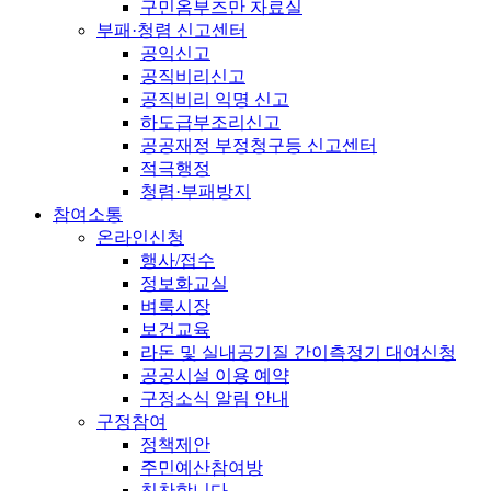
구민옴부즈만 자료실
부패·청렴 신고센터
공익신고
공직비리신고
공직비리 익명 신고
하도급부조리신고
공공재정 부정청구등 신고센터
적극행정
청렴·부패방지
참여소통
온라인신청
행사/접수
정보화교실
벼룩시장
보건교육
라돈 및 실내공기질 간이측정기 대여신청
공공시설 이용 예약
구정소식 알림 안내
구정참여
정책제안
주민예산참여방
칭찬합니다