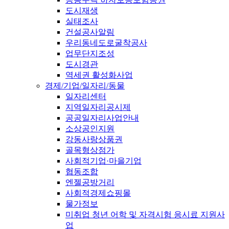
도시재생
실태조사
건설공사알림
우리동네도로굴착공사
업무단지조성
도시경관
역세권 활성화사업
경제/기업/일자리/동물
일자리센터
지역일자리공시제
공공일자리사업안내
소상공인지원
강동사랑상품권
골목형상점가
사회적기업·마을기업
협동조합
엔젤공방거리
사회적경제쇼핑몰
물가정보
미취업 청년 어학 및 자격시험 응시료 지원사
업