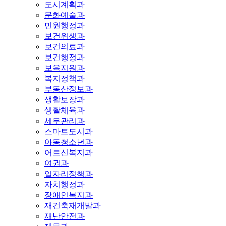
도시계획과
문화예술과
민원행정과
보건위생과
보건의료과
보건행정과
보육지원과
복지정책과
부동산정보과
생활보장과
생활체육과
세무관리과
스마트도시과
아동청소년과
어르신복지과
여권과
일자리정책과
자치행정과
장애인복지과
재건축재개발과
재난안전과