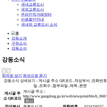
국내교류도시
국외교류도시
온라인직거래장터
이용할인안내
국내외 교류도시 소식
강동소개
구정소식
강동소식
강동소식
점자로 보기
음성으로 듣기
강동소식 상세보기 - 게시글 주소 QR코드 ,작성부서 ,전화번호
일 ,조회수 ,첨부파일 ,제목 ,본문
게시글 주소 :
게시글 주
http://www.gangdong.go.kr/web/newportal/bbs/b_068
소 QR코드
복사
작성부서
푸른도시과
전화번호
0234256557