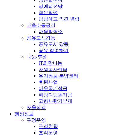
명예의전당
설문참여
입법예고 의견 열람
마을소통공간
마을활력소
공유도시강동
공유도시 강동
공유 참여하기
나눔/후원
IT희망나눔
자원봉사센터
유기동물 분양센터
후원사업
이웃돕기성금
희망디딤돌기금
고향사랑기부제
자율점검
행정정보
구정운영
구정현황
조직운영