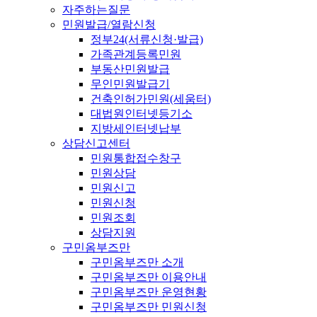
자주하는질문
민원발급/열람신청
정부24(서류신청·발급)
가족관계등록민원
부동산민원발급
무인민원발급기
건축인허가민원(세움터)
대법원인터넷등기소
지방세인터넷납부
상담신고센터
민원통합접수창구
민원상담
민원신고
민원신청
민원조회
상담지원
구민옴부즈만
구민옴부즈만 소개
구민옴부즈만 이용안내
구민옴부즈만 운영현황
구민옴부즈만 민원신청