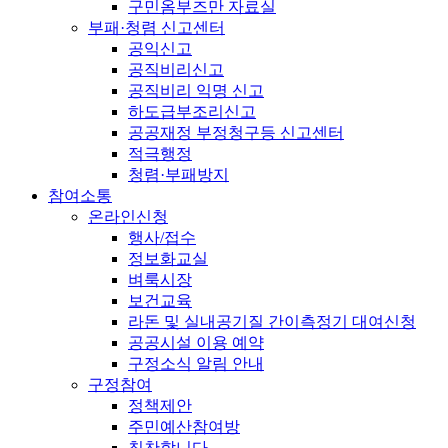
구민옴부즈만 자료실
부패·청렴 신고센터
공익신고
공직비리신고
공직비리 익명 신고
하도급부조리신고
공공재정 부정청구등 신고센터
적극행정
청렴·부패방지
참여소통
온라인신청
행사/접수
정보화교실
벼룩시장
보건교육
라돈 및 실내공기질 간이측정기 대여신청
공공시설 이용 예약
구정소식 알림 안내
구정참여
정책제안
주민예산참여방
칭찬합니다