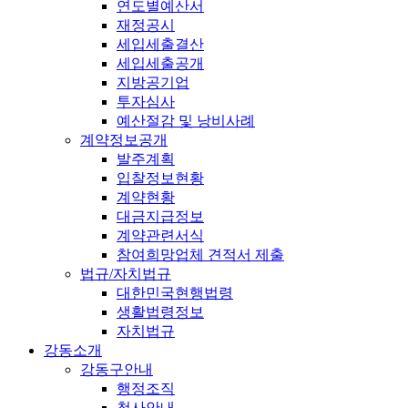
연도별예산서
재정공시
세입세출결산
세입세출공개
지방공기업
투자심사
예산절감 및 낭비사례
계약정보공개
발주계획
입찰정보현황
계약현황
대금지급정보
계약관련서식
참여희망업체 견적서 제출
법규/자치법규
대한민국현행법령
생활법령정보
자치법규
강동소개
강동구안내
행정조직
청사안내