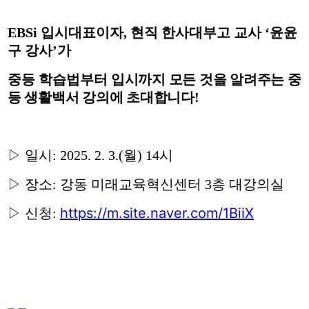
EBSi
입시대표이자
,
현직 한사대부고 교사
‘
윤윤
구 강사
’
가
중등 학습법부터
입시까지 모든 것을 알려주는 중
등 생활백서 강의에 초대합니다
!
▷
일시
: 2025. 2. 3.(
월
) 14
시
▷
장소
:
강동 미래교육혁신센터
3
층 대강의실
https://m.site.naver.com/1BiiX
▷
신청
: