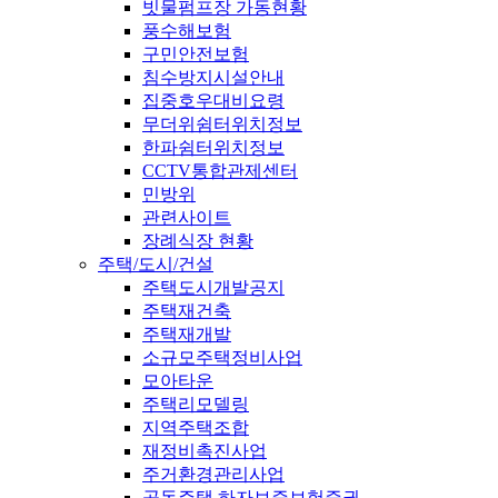
빗물펌프장 가동현황
풍수해보험
구민안전보험
침수방지시설안내
집중호우대비요령
무더위쉼터위치정보
한파쉼터위치정보
CCTV통합관제센터
민방위
관련사이트
장례식장 현황
주택/도시/건설
주택도시개발공지
주택재건축
주택재개발
소규모주택정비사업
모아타운
주택리모델링
지역주택조합
재정비촉진사업
주거환경관리사업
공동주택 하자보증보험증권