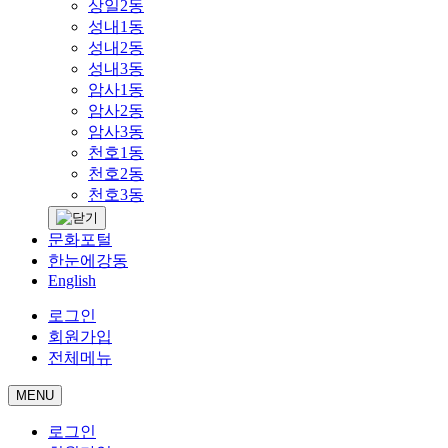
상일2동
성내1동
성내2동
성내3동
암사1동
암사2동
암사3동
천호1동
천호2동
천호3동
문화포털
한눈에강동
English
로그인
회원가입
전체메뉴
MENU
로그인