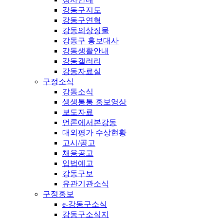
강동구지도
강동구연혁
강동의상징물
강동구 홍보대사
강동생활안내
강동갤러리
강동자료실
구정소식
강동소식
생생통통 홍보영상
보도자료
언론에서본강동
대외평가 수상현황
고시/공고
채용공고
입법예고
강동구보
유관기관소식
구정홍보
e-강동구소식
강동구소식지