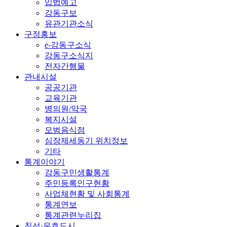
입법예고
강동구보
유관기관소식
구정홍보
e-강동구소식
강동구소식지
전자간행물
관내시설
공공기관
교육기관
병의원/약국
복지시설
모범음식점
심장제세동기 위치정보
기타
통계이야기
강동구민생활통계
주민등록인구현황
사업체현황 및 사회통계
통계연보
통계관련누리집
친선·우호도시