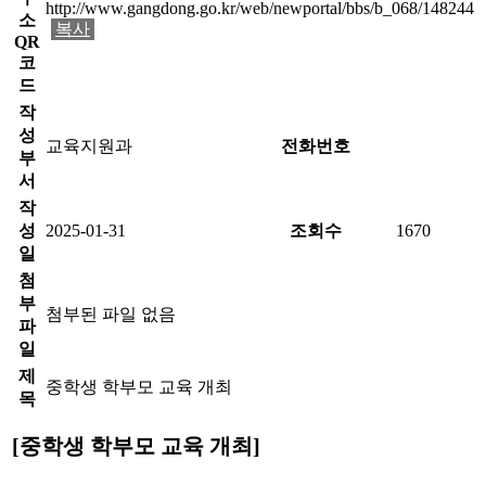
http://www.gangdong.go.kr/web/newportal/bbs/b_068/148244
소
복사
QR
코
드
작
성
교육지원과
전화번호
부
서
작
성
2025-01-31
조회수
1670
일
첨
부
첨부된 파일 없음
파
일
제
중학생 학부모 교육 개최
목
[
중학생 학부모 교육 개최
]