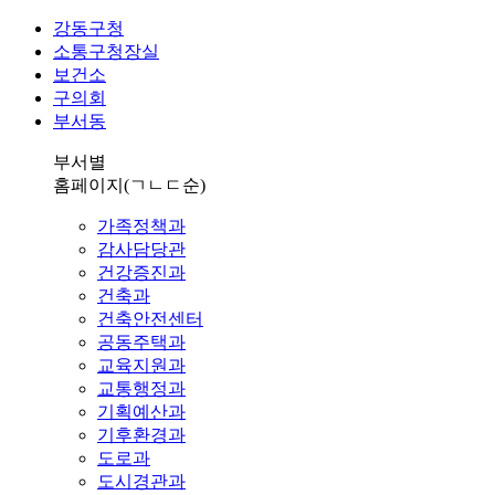
강동구청
소통구청장실
보건소
구의회
부서동
부서별
홈페이지
(ㄱㄴㄷ순)
가족정책과
감사담당관
건강증진과
건축과
건축안전센터
공동주택과
교육지원과
교통행정과
기획예산과
기후환경과
도로과
도시경관과