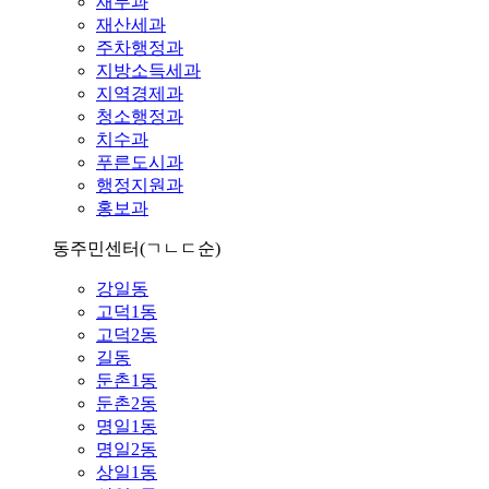
재무과
재산세과
주차행정과
지방소득세과
지역경제과
청소행정과
치수과
푸른도시과
행정지원과
홍보과
동주민센터
(ㄱㄴㄷ순)
강일동
고덕1동
고덕2동
길동
둔촌1동
둔촌2동
명일1동
명일2동
상일1동