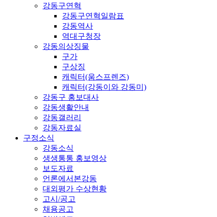
강동구연혁
강동구연혁일람표
강동역사
역대구청장
강동의상징물
구가
구상징
캐릭터(움스프렌즈)
캐릭터(강동이와 강동미)
강동구 홍보대사
강동생활안내
강동갤러리
강동자료실
구정소식
강동소식
생생통통 홍보영상
보도자료
언론에서본강동
대외평가 수상현황
고시/공고
채용공고