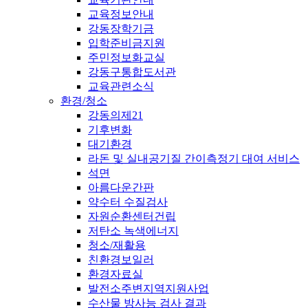
교육정보안내
강동장학기금
입학준비금지원
주민정보화교실
강동구통합도서관
교육관련소식
환경/청소
강동의제21
기후변화
대기환경
라돈 및 실내공기질 간이측정기 대여 서비스
석면
아름다운간판
약수터 수질검사
자원순환센터건립
저탄소 녹색에너지
청소/재활용
친환경보일러
환경자료실
발전소주변지역지원사업
수산물 방사능 검사 결과