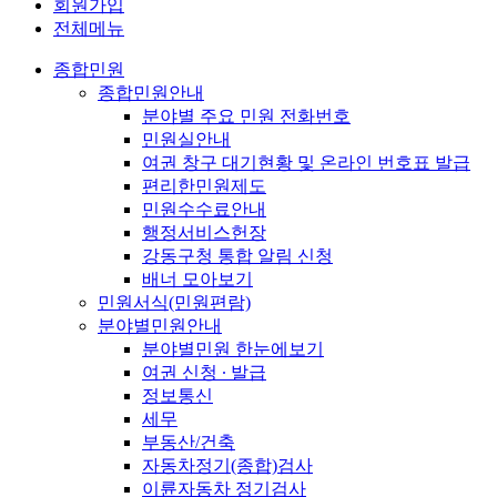
회원가입
전체메뉴
종합민원
종합민원안내
분야별 주요 민원 전화번호
민원실안내
여권 창구 대기현황 및 온라인 번호표 발급
편리한민원제도
민원수수료안내
행정서비스헌장
강동구청 통합 알림 신청
배너 모아보기
민원서식(민원편람)
분야별민원안내
분야별민원 한눈에보기
여권 신청 ∙ 발급
정보통신
세무
부동산/건축
자동차정기(종합)검사
이륜자동차 정기검사