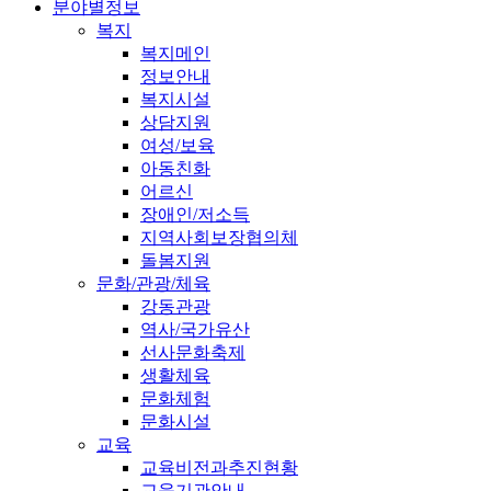
분야별정보
복지
복지메인
정보안내
복지시설
상담지원
여성/보육
아동친화
어르신
장애인/저소득
지역사회보장협의체
돌봄지원
문화/관광/체육
강동관광
역사/국가유산
선사문화축제
생활체육
문화체험
문화시설
교육
교육비전과추진현황
교육기관안내