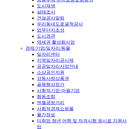
도시재생
실태조사
건설공사알림
우리동네도로굴착공사
업무단지조성
도시경관
역세권 활성화사업
경제/기업/일자리/동물
일자리센터
지역일자리공시제
공공일자리사업안내
소상공인지원
강동사랑상품권
골목형상점가
사회적기업·마을기업
협동조합
엔젤공방거리
사회적경제쇼핑몰
물가정보
미취업 청년 어학 및 자격시험 응시료 지원사
업