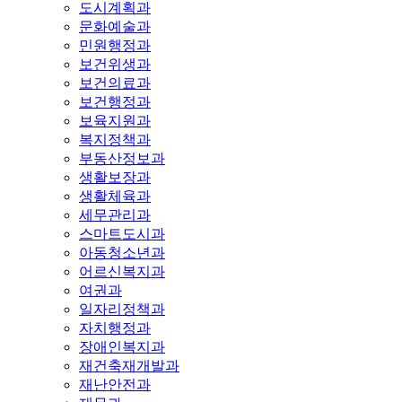
도시계획과
문화예술과
민원행정과
보건위생과
보건의료과
보건행정과
보육지원과
복지정책과
부동산정보과
생활보장과
생활체육과
세무관리과
스마트도시과
아동청소년과
어르신복지과
여권과
일자리정책과
자치행정과
장애인복지과
재건축재개발과
재난안전과