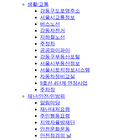
생활/교통
강동구도로명주소
서울시교통정보
버스노선
강동자전거
지하철노선
주정차
공공와이파이
강동구부동산포털
서울시부동산정보
서울시토지정보시스템
자동차정비교실
9호선 4단계 연장사업
주차장
재난/안전/민방위
알림마당
재난대처요령
주민행동요령
지역자율방재단
안전문화운동
안전점검의 날