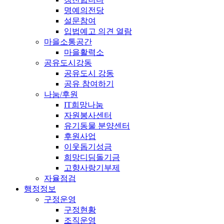
명예의전당
설문참여
입법예고 의견 열람
마을소통공간
마을활력소
공유도시강동
공유도시 강동
공유 참여하기
나눔/후원
IT희망나눔
자원봉사센터
유기동물 분양센터
후원사업
이웃돕기성금
희망디딤돌기금
고향사랑기부제
자율점검
행정정보
구정운영
구정현황
조직운영