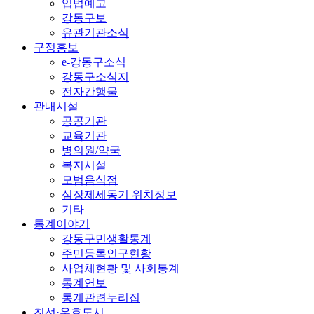
입법예고
강동구보
유관기관소식
구정홍보
e-강동구소식
강동구소식지
전자간행물
관내시설
공공기관
교육기관
병의원/약국
복지시설
모범음식점
심장제세동기 위치정보
기타
통계이야기
강동구민생활통계
주민등록인구현황
사업체현황 및 사회통계
통계연보
통계관련누리집
친선·우호도시