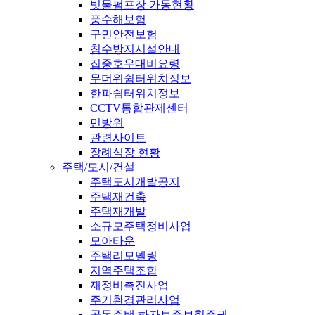
빗물펌프장 가동현황
풍수해보험
구민안전보험
침수방지시설안내
집중호우대비요령
무더위쉼터위치정보
한파쉼터위치정보
CCTV통합관제센터
민방위
관련사이트
장례식장 현황
주택/도시/건설
주택도시개발공지
주택재건축
주택재개발
소규모주택정비사업
모아타운
주택리모델링
지역주택조합
재정비촉진사업
주거환경관리사업
공동주택 하자보증보험증권