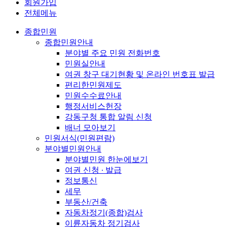
회원가입
전체메뉴
종합민원
종합민원안내
분야별 주요 민원 전화번호
민원실안내
여권 창구 대기현황 및 온라인 번호표 발급
편리한민원제도
민원수수료안내
행정서비스헌장
강동구청 통합 알림 신청
배너 모아보기
민원서식(민원편람)
분야별민원안내
분야별민원 한눈에보기
여권 신청 ∙ 발급
정보통신
세무
부동산/건축
자동차정기(종합)검사
이륜자동차 정기검사