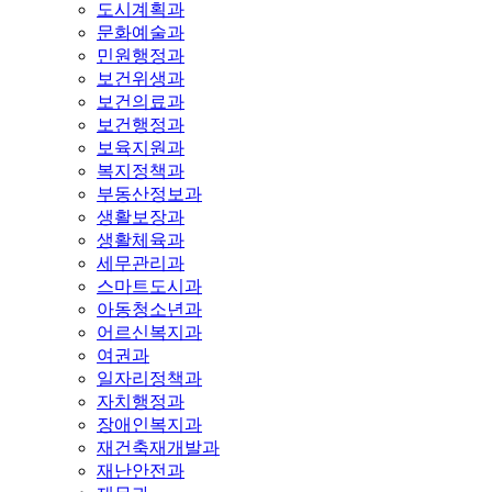
도시계획과
문화예술과
민원행정과
보건위생과
보건의료과
보건행정과
보육지원과
복지정책과
부동산정보과
생활보장과
생활체육과
세무관리과
스마트도시과
아동청소년과
어르신복지과
여권과
일자리정책과
자치행정과
장애인복지과
재건축재개발과
재난안전과