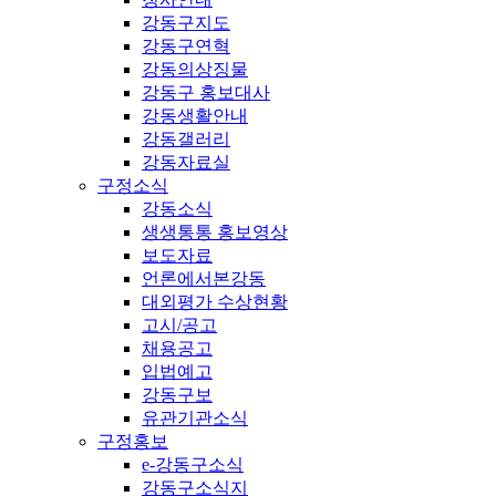
강동구지도
강동구연혁
강동의상징물
강동구 홍보대사
강동생활안내
강동갤러리
강동자료실
구정소식
강동소식
생생통통 홍보영상
보도자료
언론에서본강동
대외평가 수상현황
고시/공고
채용공고
입법예고
강동구보
유관기관소식
구정홍보
e-강동구소식
강동구소식지