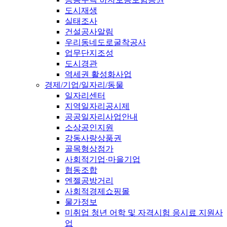
도시재생
실태조사
건설공사알림
우리동네도로굴착공사
업무단지조성
도시경관
역세권 활성화사업
경제/기업/일자리/동물
일자리센터
지역일자리공시제
공공일자리사업안내
소상공인지원
강동사랑상품권
골목형상점가
사회적기업·마을기업
협동조합
엔젤공방거리
사회적경제쇼핑몰
물가정보
미취업 청년 어학 및 자격시험 응시료 지원사
업