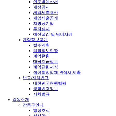
연도별예산서
재정공시
세입세출결산
세입세출공개
지방공기업
투자심사
예산절감 및 낭비사례
계약정보공개
발주계획
입찰정보현황
계약현황
대금지급정보
계약관련서식
참여희망업체 견적서 제출
법규/자치법규
대한민국현행법령
생활법령정보
자치법규
강동소개
강동구안내
행정조직
청사안내