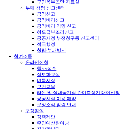
구민옴부즈만 자료실
부패·청렴 신고센터
공익신고
공직비리신고
공직비리 익명 신고
하도급부조리신고
공공재정 부정청구등 신고센터
적극행정
청렴·부패방지
참여소통
온라인신청
행사/접수
정보화교실
벼룩시장
보건교육
라돈 및 실내공기질 간이측정기 대여신청
공공시설 이용 예약
구정소식 알림 안내
구정참여
정책제안
주민예산참여방
칭찬합니다