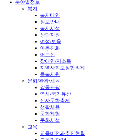
분야별정보
복지
복지메인
정보안내
복지시설
상담지원
여성/보육
아동친화
어르신
장애인/저소득
지역사회보장협의체
돌봄지원
문화/관광/체육
강동관광
역사/국가유산
선사문화축제
생활체육
문화체험
문화시설
교육
교육비전과추진현황
교육기관안내