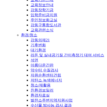
교육정보안내
강동장학기금
입학준비금지원
주민정보화교실
강동구통합도서관
교육관련소식
환경/청소
강동의제21
기후변화
대기환경
라돈 및 실내공기질 간이측정기 대여 서비스
석면
아름다운간판
약수터 수질검사
자원순환센터건립
저탄소 녹색에너지
청소/재활용
친환경보일러
환경자료실
발전소주변지역지원사업
수산물 방사능 검사 결과