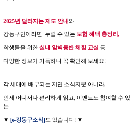
2025년 달라지는 제도 안내
와
강
동
구
민
이
라
면
누
릴
수
있
는
보
험
혜택
총정리,
학
생
들
을
위
한
실
내
암
벽
등
반 체험 교실
등
다양한 정보가 가득하니 꼭 확인해 보세요!
각 세대에 배부되는 지면 소식지뿐 아니라,
언제 어디서나 편리하게 읽고, 이벤트도 참여할 수 있
는
▼
[e-강동구소식]
도 있습니다! ▼