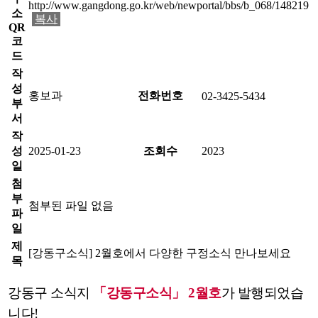
http://www.gangdong.go.kr/web/newportal/bbs/b_068/148219
소
복사
QR
코
드
작
성
홍보과
전화번호
02-3425-5434
부
서
작
성
2025-01-23
조회수
2023
일
첨
부
첨부된 파일 없음
파
일
제
[강동구소식] 2월호에서 다양한 구정소식 만나보세요
목
강동구 소식지
「강동구소식」
2
월호
가 발행되었습
니다!