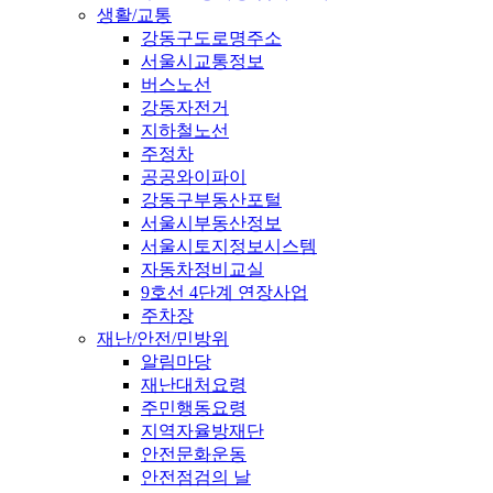
생활/교통
강동구도로명주소
서울시교통정보
버스노선
강동자전거
지하철노선
주정차
공공와이파이
강동구부동산포털
서울시부동산정보
서울시토지정보시스템
자동차정비교실
9호선 4단계 연장사업
주차장
재난/안전/민방위
알림마당
재난대처요령
주민행동요령
지역자율방재단
안전문화운동
안전점검의 날