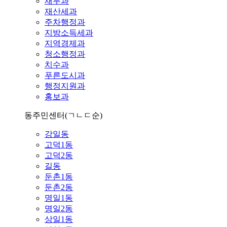
재무과
재산세과
주차행정과
지방소득세과
지역경제과
청소행정과
치수과
푸른도시과
행정지원과
홍보과
동주민센터
(ㄱㄴㄷ순)
강일동
고덕1동
고덕2동
길동
둔촌1동
둔촌2동
명일1동
명일2동
상일1동