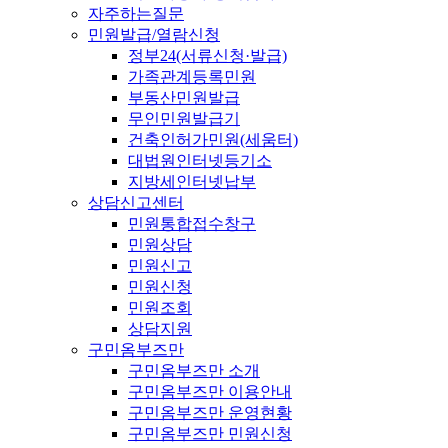
자주하는질문
민원발급/열람신청
정부24(서류신청·발급)
가족관계등록민원
부동산민원발급
무인민원발급기
건축인허가민원(세움터)
대법원인터넷등기소
지방세인터넷납부
상담신고센터
민원통합접수창구
민원상담
민원신고
민원신청
민원조회
상담지원
구민옴부즈만
구민옴부즈만 소개
구민옴부즈만 이용안내
구민옴부즈만 운영현황
구민옴부즈만 민원신청