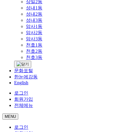
상일2동
성내1동
성내2동
성내3동
암사1동
암사2동
암사3동
천호1동
천호2동
천호3동
문화포털
한눈에강동
English
로그인
회원가입
전체메뉴
MENU
로그인