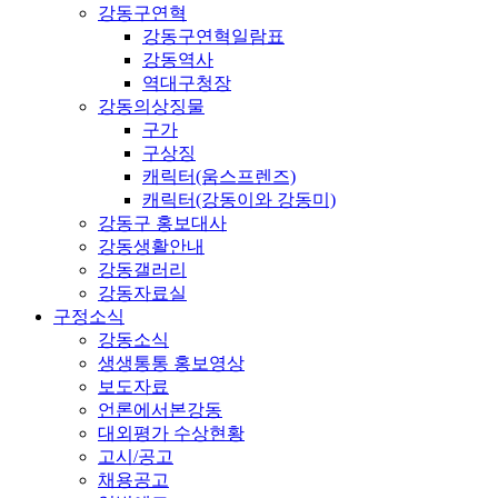
강동구연혁
강동구연혁일람표
강동역사
역대구청장
강동의상징물
구가
구상징
캐릭터(움스프렌즈)
캐릭터(강동이와 강동미)
강동구 홍보대사
강동생활안내
강동갤러리
강동자료실
구정소식
강동소식
생생통통 홍보영상
보도자료
언론에서본강동
대외평가 수상현황
고시/공고
채용공고