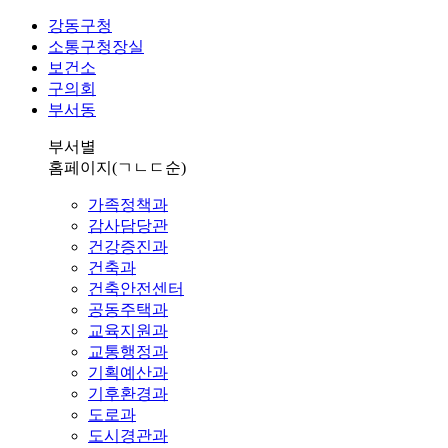
강동구청
소통구청장실
보건소
구의회
부서동
부서별
홈페이지
(ㄱㄴㄷ순)
가족정책과
감사담당관
건강증진과
건축과
건축안전센터
공동주택과
교육지원과
교통행정과
기획예산과
기후환경과
도로과
도시경관과