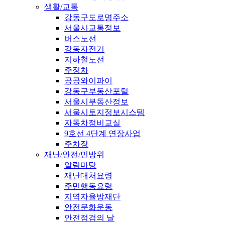
생활/교통
강동구도로명주소
서울시교통정보
버스노선
강동자전거
지하철노선
주정차
공공와이파이
강동구부동산포털
서울시부동산정보
서울시토지정보시스템
자동차정비교실
9호선 4단계 연장사업
주차장
재난/안전/민방위
알림마당
재난대처요령
주민행동요령
지역자율방재단
안전문화운동
안전점검의 날