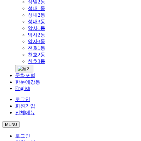
상일2동
성내1동
성내2동
성내3동
암사1동
암사2동
암사3동
천호1동
천호2동
천호3동
문화포털
한눈에강동
English
로그인
회원가입
전체메뉴
MENU
로그인