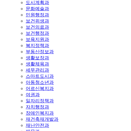
도시계획과
문화예술과
민원행정과
보건위생과
보건의료과
보건행정과
보육지원과
복지정책과
부동산정보과
생활보장과
생활체육과
세무관리과
스마트도시과
아동청소년과
어르신복지과
여권과
일자리정책과
자치행정과
장애인복지과
재건축재개발과
재난안전과