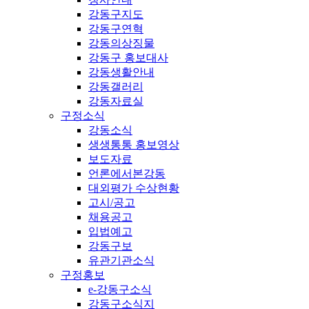
강동구지도
강동구연혁
강동의상징물
강동구 홍보대사
강동생활안내
강동갤러리
강동자료실
구정소식
강동소식
생생통통 홍보영상
보도자료
언론에서본강동
대외평가 수상현황
고시/공고
채용공고
입법예고
강동구보
유관기관소식
구정홍보
e-강동구소식
강동구소식지