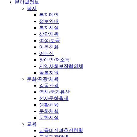
분야별정보
복지
복지메인
정보안내
복지시설
상담지원
여성/보육
아동친화
어르신
장애인/저소득
지역사회보장협의체
돌봄지원
문화/관광/체육
강동관광
역사/국가유산
선사문화축제
생활체육
문화체험
문화시설
교육
교육비전과추진현황
교육기관안내