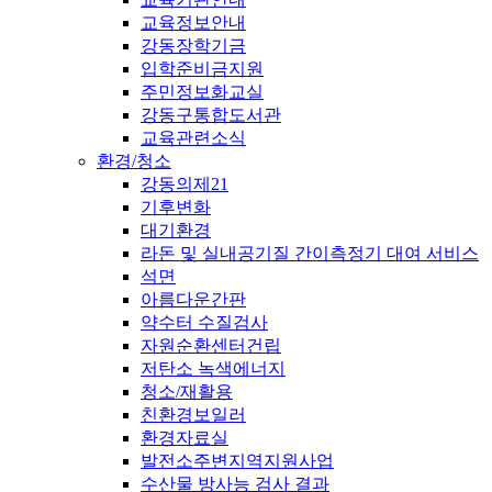
교육정보안내
강동장학기금
입학준비금지원
주민정보화교실
강동구통합도서관
교육관련소식
환경/청소
강동의제21
기후변화
대기환경
라돈 및 실내공기질 간이측정기 대여 서비스
석면
아름다운간판
약수터 수질검사
자원순환센터건립
저탄소 녹색에너지
청소/재활용
친환경보일러
환경자료실
발전소주변지역지원사업
수산물 방사능 검사 결과