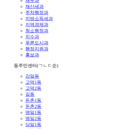
재무과
재산세과
주차행정과
지방소득세과
지역경제과
청소행정과
치수과
푸른도시과
행정지원과
홍보과
동주민센터
(ㄱㄴㄷ순)
강일동
고덕1동
고덕2동
길동
둔촌1동
둔촌2동
명일1동
명일2동
상일1동