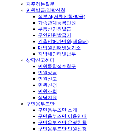
자주하는질문
민원발급/열람신청
정부24(서류신청·발급)
가족관계등록민원
부동산민원발급
무인민원발급기
건축인허가민원(세움터)
대법원인터넷등기소
지방세인터넷납부
상담신고센터
민원통합접수창구
민원상담
민원신고
민원신청
민원조회
상담지원
구민옴부즈만
구민옴부즈만 소개
구민옴부즈만 이용안내
구민옴부즈만 운영현황
구민옴부즈만 민원신청