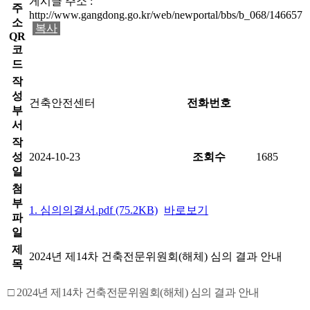
게시글 주소 :
주
http://www.gangdong.go.kr/web/newportal/bbs/b_068/146657
소
복사
QR
코
드
작
성
건축안전센터
전화번호
부
서
작
성
2024-10-23
조회수
1685
일
첨
부
1. 심의의결서.pdf (75.2KB)
바로보기
파
일
제
2024년 제14차 건축전문위원회(해체) 심의 결과 안내
목
□ 2024년 제14차 건축전문위원회(해체) 심의 결과 안내