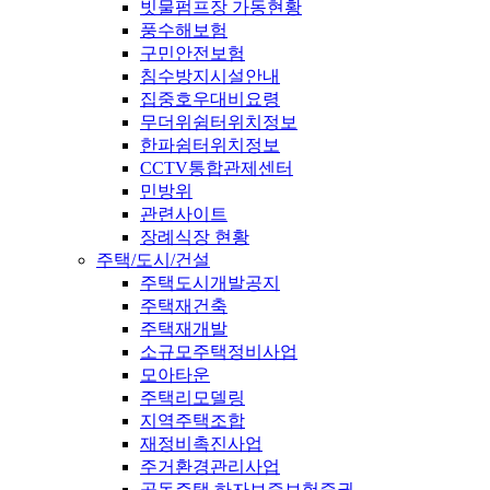
빗물펌프장 가동현황
풍수해보험
구민안전보험
침수방지시설안내
집중호우대비요령
무더위쉼터위치정보
한파쉼터위치정보
CCTV통합관제센터
민방위
관련사이트
장례식장 현황
주택/도시/건설
주택도시개발공지
주택재건축
주택재개발
소규모주택정비사업
모아타운
주택리모델링
지역주택조합
재정비촉진사업
주거환경관리사업
공동주택 하자보증보험증권