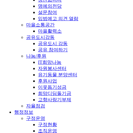
명예의전당
설문참여
입법예고 의견 열람
마을소통공간
마을활력소
공유도시강동
공유도시 강동
공유 참여하기
나눔/후원
IT희망나눔
자원봉사센터
유기동물 분양센터
후원사업
이웃돕기성금
희망디딤돌기금
고향사랑기부제
자율점검
행정정보
구정운영
구정현황
조직운영