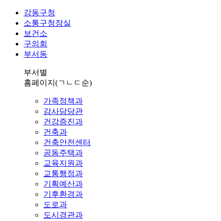
강동구청
소통구청장실
보건소
구의회
부서동
부서별
홈페이지
(ㄱㄴㄷ순)
가족정책과
감사담당관
건강증진과
건축과
건축안전센터
공동주택과
교육지원과
교통행정과
기획예산과
기후환경과
도로과
도시경관과