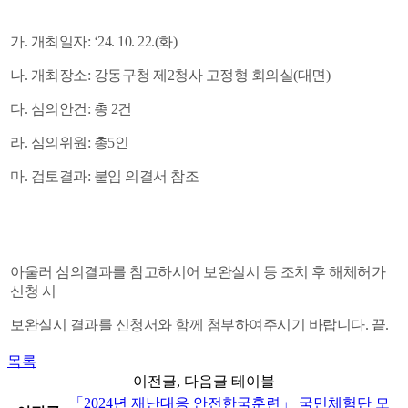
가. 개최일자: ‘24. 10. 22.(화)
나. 개최장소: 강동구청 제2청사 고정형 회의실(대면)
다. 심의안건: 총 2건
라. 심의위원: 총5인
마. 검토결과: 붙임 의결서 참조
아울러 심의결과를 참고하시어 보완실시 등 조치 후 해체허가
신청 시
보완실시 결과를 신청서와 함께 첨부하여주시기 바랍니다. 끝.
목록
이전글, 다음글 테이블
「2024년 재난대응 안전한국훈련」 국민체험단 모