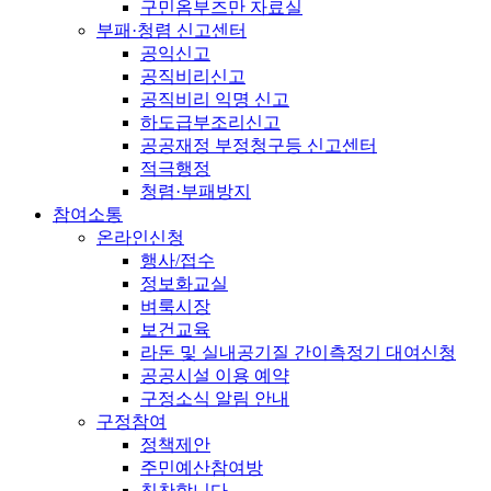
구민옴부즈만 자료실
부패·청렴 신고센터
공익신고
공직비리신고
공직비리 익명 신고
하도급부조리신고
공공재정 부정청구등 신고센터
적극행정
청렴·부패방지
참여소통
온라인신청
행사/접수
정보화교실
벼룩시장
보건교육
라돈 및 실내공기질 간이측정기 대여신청
공공시설 이용 예약
구정소식 알림 안내
구정참여
정책제안
주민예산참여방
칭찬합니다