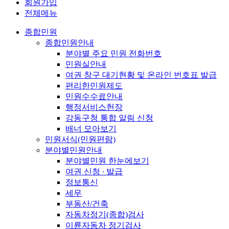
회원가입
전체메뉴
종합민원
종합민원안내
분야별 주요 민원 전화번호
민원실안내
여권 창구 대기현황 및 온라인 번호표 발급
편리한민원제도
민원수수료안내
행정서비스헌장
강동구청 통합 알림 신청
배너 모아보기
민원서식(민원편람)
분야별민원안내
분야별민원 한눈에보기
여권 신청 ∙ 발급
정보통신
세무
부동산/건축
자동차정기(종합)검사
이륜자동차 정기검사