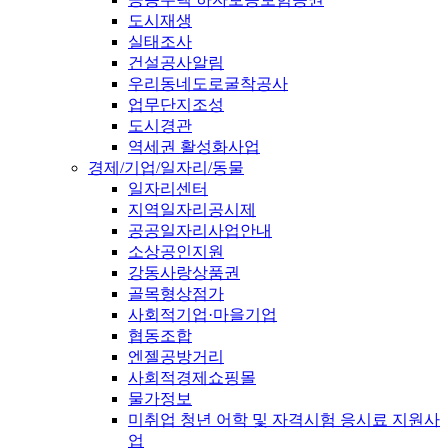
도시재생
실태조사
건설공사알림
우리동네도로굴착공사
업무단지조성
도시경관
역세권 활성화사업
경제/기업/일자리/동물
일자리센터
지역일자리공시제
공공일자리사업안내
소상공인지원
강동사랑상품권
골목형상점가
사회적기업·마을기업
협동조합
엔젤공방거리
사회적경제쇼핑몰
물가정보
미취업 청년 어학 및 자격시험 응시료 지원사
업