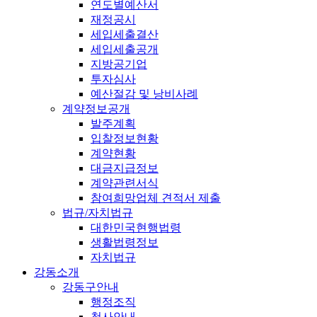
연도별예산서
재정공시
세입세출결산
세입세출공개
지방공기업
투자심사
예산절감 및 낭비사례
계약정보공개
발주계획
입찰정보현황
계약현황
대금지급정보
계약관련서식
참여희망업체 견적서 제출
법규/자치법규
대한민국현행법령
생활법령정보
자치법규
강동소개
강동구안내
행정조직
청사안내