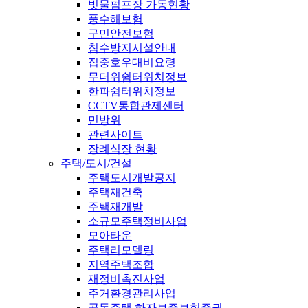
빗물펌프장 가동현황
풍수해보험
구민안전보험
침수방지시설안내
집중호우대비요령
무더위쉼터위치정보
한파쉼터위치정보
CCTV통합관제센터
민방위
관련사이트
장례식장 현황
주택/도시/건설
주택도시개발공지
주택재건축
주택재개발
소규모주택정비사업
모아타운
주택리모델링
지역주택조합
재정비촉진사업
주거환경관리사업
공동주택 하자보증보험증권