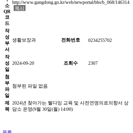
http://www.gangdong.go.kr/web/newportal/bbs/b_068/146314
소
복사
QR
코
드
작
성
생활보장과
전화번호
0234255702
부
서
작
성
2024-09-20
조회수
2307
일
첨
부
첨부된 파일 없음
파
일
제
2024년 찾아가는 웰다잉 교육 및 사전연명의료의향서 상
목
담소 운영(9월 30일(월) 14:00)
목록