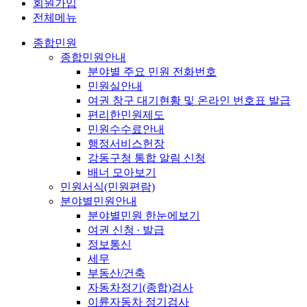
회원가입
전체메뉴
종합민원
종합민원안내
분야별 주요 민원 전화번호
민원실안내
여권 창구 대기현황 및 온라인 번호표 발급
편리한민원제도
민원수수료안내
행정서비스헌장
강동구청 통합 알림 신청
배너 모아보기
민원서식(민원편람)
분야별민원안내
분야별민원 한눈에보기
여권 신청 ∙ 발급
정보통신
세무
부동산/건축
자동차정기(종합)검사
이륜자동차 정기검사