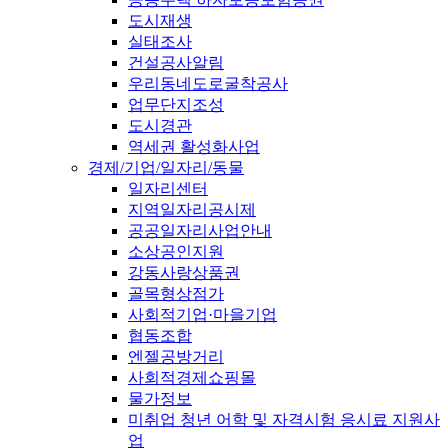
도시재생
실태조사
건설공사알림
우리동네도로굴착공사
업무단지조성
도시경관
역세권 활성화사업
경제/기업/일자리/동물
일자리센터
지역일자리공시제
공공일자리사업안내
소상공인지원
강동사랑상품권
골목형상점가
사회적기업·마을기업
협동조합
엔젤공방거리
사회적경제쇼핑몰
물가정보
미취업 청년 어학 및 자격시험 응시료 지원사
업