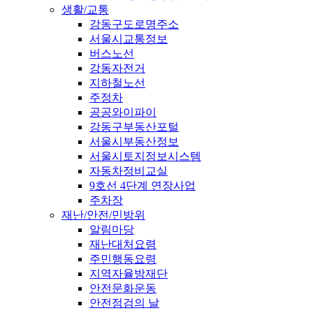
생활/교통
강동구도로명주소
서울시교통정보
버스노선
강동자전거
지하철노선
주정차
공공와이파이
강동구부동산포털
서울시부동산정보
서울시토지정보시스템
자동차정비교실
9호선 4단계 연장사업
주차장
재난/안전/민방위
알림마당
재난대처요령
주민행동요령
지역자율방재단
안전문화운동
안전점검의 날