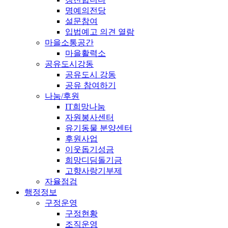
명예의전당
설문참여
입법예고 의견 열람
마을소통공간
마을활력소
공유도시강동
공유도시 강동
공유 참여하기
나눔/후원
IT희망나눔
자원봉사센터
유기동물 분양센터
후원사업
이웃돕기성금
희망디딤돌기금
고향사랑기부제
자율점검
행정정보
구정운영
구정현황
조직운영