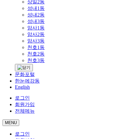
상일2동
성내1동
성내2동
성내3동
암사1동
암사2동
암사3동
천호1동
천호2동
천호3동
문화포털
한눈에강동
English
로그인
회원가입
전체메뉴
MENU
로그인