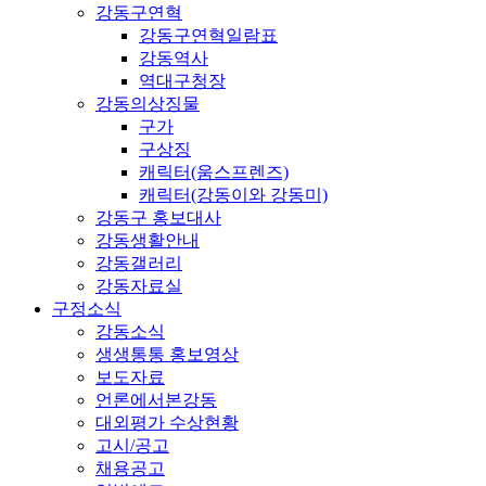
강동구연혁
강동구연혁일람표
강동역사
역대구청장
강동의상징물
구가
구상징
캐릭터(움스프렌즈)
캐릭터(강동이와 강동미)
강동구 홍보대사
강동생활안내
강동갤러리
강동자료실
구정소식
강동소식
생생통통 홍보영상
보도자료
언론에서본강동
대외평가 수상현황
고시/공고
채용공고