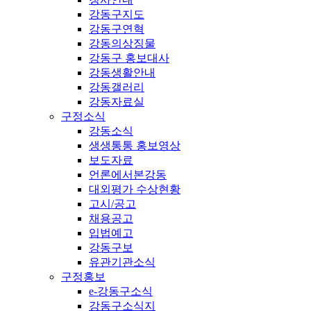
강동구지도
강동구연혁
강동의상징물
강동구 홍보대사
강동생활안내
강동갤러리
강동자료실
구정소식
강동소식
생생통통 홍보영상
보도자료
언론에서본강동
대외평가 수상현황
고시/공고
채용공고
입법예고
강동구보
유관기관소식
구정홍보
e-강동구소식
강동구소식지