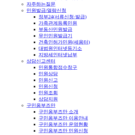
자주하는질문
민원발급/열람신청
정부24(서류신청·발급)
가족관계등록민원
부동산민원발급
무인민원발급기
건축인허가민원(세움터)
대법원인터넷등기소
지방세인터넷납부
상담신고센터
민원통합접수창구
민원상담
민원신고
민원신청
민원조회
상담지원
구민옴부즈만
구민옴부즈만 소개
구민옴부즈만 이용안내
구민옴부즈만 운영현황
구민옴부즈만 민원신청