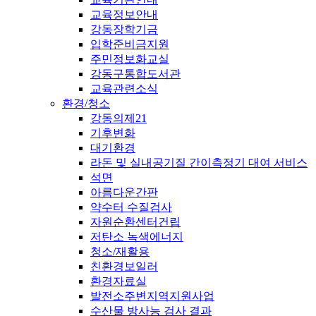
교육정보안내
강동장학기금
입학준비금지원
주민정보화교실
강동구통합도서관
교육관련소식
환경/청소
강동의제21
기후변화
대기환경
라돈 및 실내공기질 간이측정기 대여 서비스
석면
아름다운간판
약수터 수질검사
자원순환센터건립
저탄소 녹색에너지
청소/재활용
친환경보일러
환경자료실
발전소주변지역지원사업
수산물 방사능 검사 결과