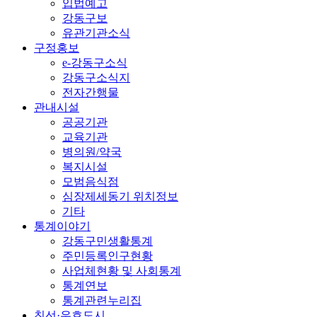
입법예고
강동구보
유관기관소식
구정홍보
e-강동구소식
강동구소식지
전자간행물
관내시설
공공기관
교육기관
병의원/약국
복지시설
모범음식점
심장제세동기 위치정보
기타
통계이야기
강동구민생활통계
주민등록인구현황
사업체현황 및 사회통계
통계연보
통계관련누리집
친선·우호도시