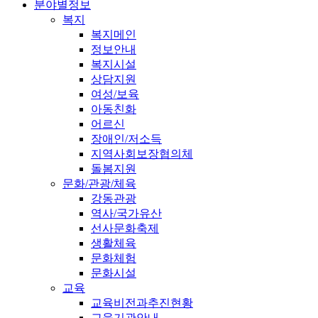
분야별정보
복지
복지메인
정보안내
복지시설
상담지원
여성/보육
아동친화
어르신
장애인/저소득
지역사회보장협의체
돌봄지원
문화/관광/체육
강동관광
역사/국가유산
선사문화축제
생활체육
문화체험
문화시설
교육
교육비전과추진현황
교육기관안내