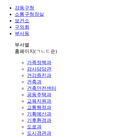
강동구청
소통구청장실
보건소
구의회
부서동
부서별
홈페이지
(ㄱㄴㄷ순)
가족정책과
감사담당관
건강증진과
건축과
건축안전센터
공동주택과
교육지원과
교통행정과
기획예산과
기후환경과
도로과
도시경관과