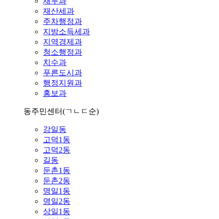
재무과
재산세과
주차행정과
지방소득세과
지역경제과
청소행정과
치수과
푸른도시과
행정지원과
홍보과
동주민센터
(ㄱㄴㄷ순)
강일동
고덕1동
고덕2동
길동
둔촌1동
둔촌2동
명일1동
명일2동
상일1동