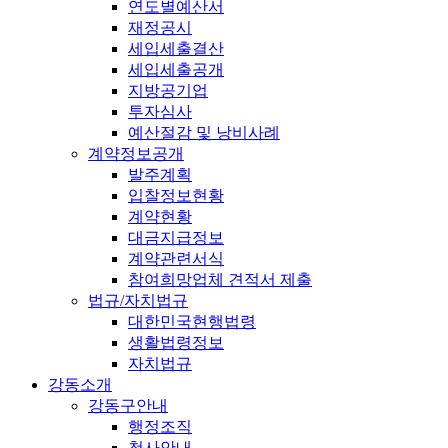
연도별예산서
재정공시
세입세출결산
세입세출공개
지방공기업
투자심사
예산절감 및 낭비사례
계약정보공개
발주계획
입찰정보현황
계약현황
대금지급정보
계약관련서식
참여희망업체 견적서 제출
법규/자치법규
대한민국현행법령
생활법령정보
자치법규
강동소개
강동구안내
행정조직
청사안내