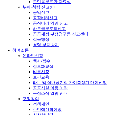
구민옴부즈만 자료실
부패·청렴 신고센터
공익신고
공직비리신고
공직비리 익명 신고
하도급부조리신고
공공재정 부정청구등 신고센터
적극행정
청렴·부패방지
참여소통
온라인신청
행사/접수
정보화교실
벼룩시장
보건교육
라돈 및 실내공기질 간이측정기 대여신청
공공시설 이용 예약
구정소식 알림 안내
구정참여
정책제안
주민예산참여방
칭찬합니다