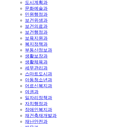
도시계획과
문화예술과
민원행정과
보건위생과
보건의료과
보건행정과
보육지원과
복지정책과
부동산정보과
생활보장과
생활체육과
세무관리과
스마트도시과
아동청소년과
어르신복지과
여권과
일자리정책과
자치행정과
장애인복지과
재건축재개발과
재난안전과