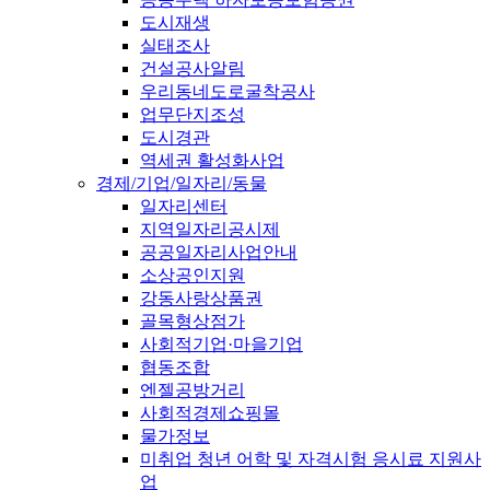
도시재생
실태조사
건설공사알림
우리동네도로굴착공사
업무단지조성
도시경관
역세권 활성화사업
경제/기업/일자리/동물
일자리센터
지역일자리공시제
공공일자리사업안내
소상공인지원
강동사랑상품권
골목형상점가
사회적기업·마을기업
협동조합
엔젤공방거리
사회적경제쇼핑몰
물가정보
미취업 청년 어학 및 자격시험 응시료 지원사
업