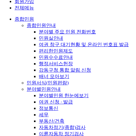
회원가입
전체메뉴
종합민원
종합민원안내
분야별 주요 민원 전화번호
민원실안내
여권 창구 대기현황 및 온라인 번호표 발급
편리한민원제도
민원수수료안내
행정서비스헌장
강동구청 통합 알림 신청
배너 모아보기
민원서식(민원편람)
분야별민원안내
분야별민원 한눈에보기
여권 신청 ∙ 발급
정보통신
세무
부동산/건축
자동차정기(종합)검사
이륜자동차 정기검사