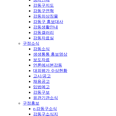
강동구지도
강동구연혁
강동의상징물
강동구 홍보대사
강동생활안내
강동갤러리
강동자료실
구정소식
강동소식
생생통통 홍보영상
보도자료
언론에서본강동
대외평가 수상현황
고시/공고
채용공고
입법예고
강동구보
유관기관소식
구정홍보
e-강동구소식
강동구소식지