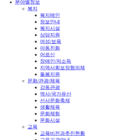
분야별정보
복지
복지메인
정보안내
복지시설
상담지원
여성/보육
아동친화
어르신
장애인/저소득
지역사회보장협의체
돌봄지원
문화/관광/체육
강동관광
역사/국가유산
선사문화축제
생활체육
문화체험
문화시설
교육
교육비전과추진현황
교육기관안내