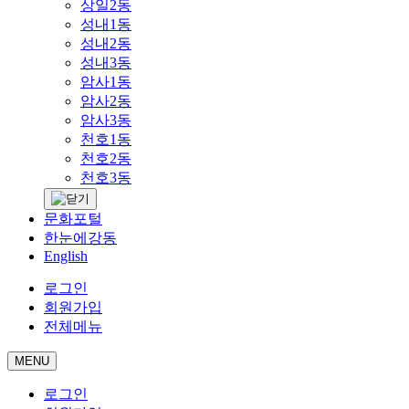
상일2동
성내1동
성내2동
성내3동
암사1동
암사2동
암사3동
천호1동
천호2동
천호3동
문화포털
한눈에강동
English
로그인
회원가입
전체메뉴
MENU
로그인