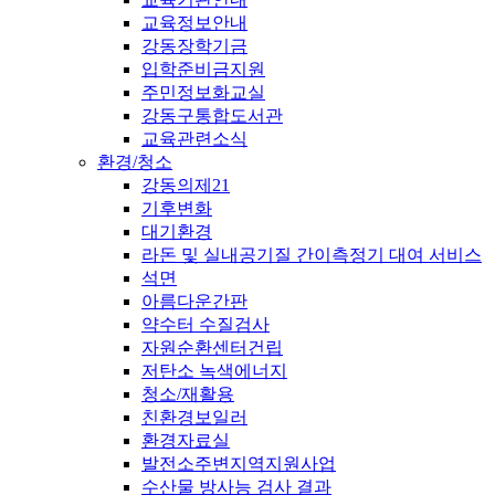
교육정보안내
강동장학기금
입학준비금지원
주민정보화교실
강동구통합도서관
교육관련소식
환경/청소
강동의제21
기후변화
대기환경
라돈 및 실내공기질 간이측정기 대여 서비스
석면
아름다운간판
약수터 수질검사
자원순환센터건립
저탄소 녹색에너지
청소/재활용
친환경보일러
환경자료실
발전소주변지역지원사업
수산물 방사능 검사 결과