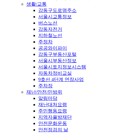
생활/교통
강동구도로명주소
서울시교통정보
버스노선
강동자전거
지하철노선
주정차
공공와이파이
강동구부동산포털
서울시부동산정보
서울시토지정보시스템
자동차정비교실
9호선 4단계 연장사업
주차장
재난/안전/민방위
알림마당
재난대처요령
주민행동요령
지역자율방재단
안전문화운동
안전점검의 날