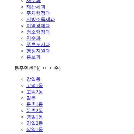
재무과
재산세과
주차행정과
지방소득세과
지역경제과
청소행정과
치수과
푸른도시과
행정지원과
홍보과
동주민센터
(ㄱㄴㄷ순)
강일동
고덕1동
고덕2동
길동
둔촌1동
둔촌2동
명일1동
명일2동
상일1동