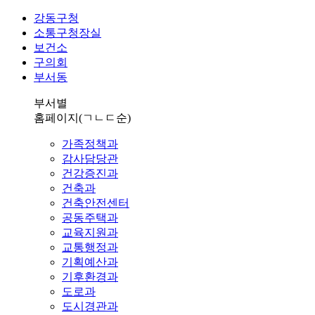
강동구청
소통구청장실
보건소
구의회
부서동
부서별
홈페이지
(ㄱㄴㄷ순)
가족정책과
감사담당관
건강증진과
건축과
건축안전센터
공동주택과
교육지원과
교통행정과
기획예산과
기후환경과
도로과
도시경관과