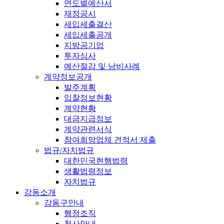
연도별예산서
재정공시
세입세출결산
세입세출공개
지방공기업
투자심사
예산절감 및 낭비사례
계약정보공개
발주계획
입찰정보현황
계약현황
대금지급정보
계약관련서식
참여희망업체 견적서 제출
법규/자치법규
대한민국현행법령
생활법령정보
자치법규
강동소개
강동구안내
행정조직
청사안내