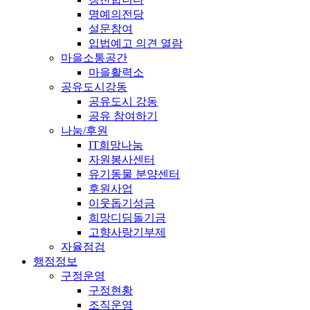
명예의전당
설문참여
입법예고 의견 열람
마을소통공간
마을활력소
공유도시강동
공유도시 강동
공유 참여하기
나눔/후원
IT희망나눔
자원봉사센터
유기동물 분양센터
후원사업
이웃돕기성금
희망디딤돌기금
고향사랑기부제
자율점검
행정정보
구정운영
구정현황
조직운영