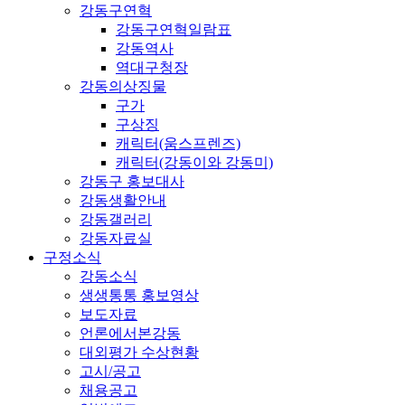
강동구연혁
강동구연혁일람표
강동역사
역대구청장
강동의상징물
구가
구상징
캐릭터(움스프렌즈)
캐릭터(강동이와 강동미)
강동구 홍보대사
강동생활안내
강동갤러리
강동자료실
구정소식
강동소식
생생통통 홍보영상
보도자료
언론에서본강동
대외평가 수상현황
고시/공고
채용공고