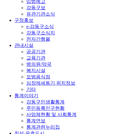
입법예고
강동구보
유관기관소식
구정홍보
e-강동구소식
강동구소식지
전자간행물
관내시설
공공기관
교육기관
병의원/약국
복지시설
모범음식점
심장제세동기 위치정보
기타
통계이야기
강동구민생활통계
주민등록인구현황
사업체현황 및 사회통계
통계연보
통계관련누리집
친선·우호도시