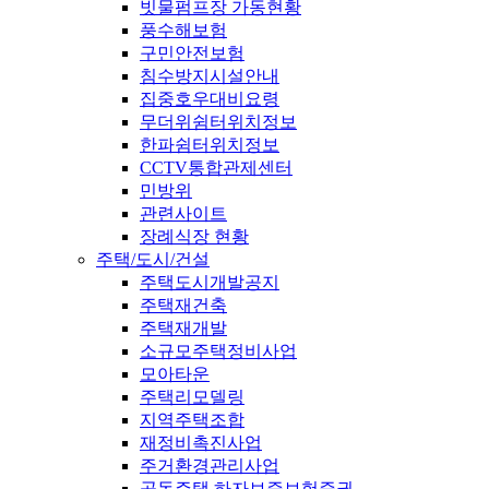
빗물펌프장 가동현황
풍수해보험
구민안전보험
침수방지시설안내
집중호우대비요령
무더위쉼터위치정보
한파쉼터위치정보
CCTV통합관제센터
민방위
관련사이트
장례식장 현황
주택/도시/건설
주택도시개발공지
주택재건축
주택재개발
소규모주택정비사업
모아타운
주택리모델링
지역주택조합
재정비촉진사업
주거환경관리사업
공동주택 하자보증보험증권