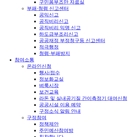
구민옴부즈만 자료실
부패·청렴 신고센터
공익신고
공직비리신고
공직비리 익명 신고
하도급부조리신고
공공재정 부정청구등 신고센터
적극행정
청렴·부패방지
참여소통
온라인신청
행사/접수
정보화교실
벼룩시장
보건교육
라돈 및 실내공기질 간이측정기 대여신청
공공시설 이용 예약
구정소식 알림 안내
구정참여
정책제안
주민예산참여방
칭찬합니다