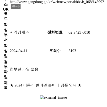
http://www.gangdong.go.kr/web/newportal/bbs/b_068/143992
소
복사
QR
코
드
작
성
지역경제과
전화번호
02-3425-6010
부
서
작
성
2024-04-11
조회수
3193
일
첨
부
첨부된 파일 없음
파
일
제
★ 2024 이동식 반려견 놀이터 댕플 안내 ★
목