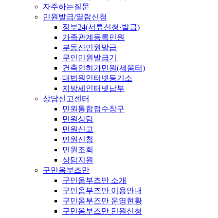
자주하는질문
민원발급/열람신청
정부24(서류신청·발급)
가족관계등록민원
부동산민원발급
무인민원발급기
건축인허가민원(세움터)
대법원인터넷등기소
지방세인터넷납부
상담신고센터
민원통합접수창구
민원상담
민원신고
민원신청
민원조회
상담지원
구민옴부즈만
구민옴부즈만 소개
구민옴부즈만 이용안내
구민옴부즈만 운영현황
구민옴부즈만 민원신청