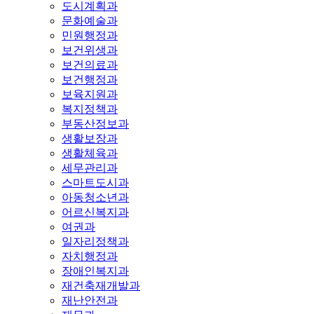
도시계획과
문화예술과
민원행정과
보건위생과
보건의료과
보건행정과
보육지원과
복지정책과
부동산정보과
생활보장과
생활체육과
세무관리과
스마트도시과
아동청소년과
어르신복지과
여권과
일자리정책과
자치행정과
장애인복지과
재건축재개발과
재난안전과