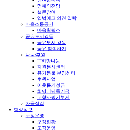
명예의전당
설문참여
입법예고 의견 열람
마을소통공간
마을활력소
공유도시강동
공유도시 강동
공유 참여하기
나눔/후원
IT희망나눔
자원봉사센터
유기동물 분양센터
후원사업
이웃돕기성금
희망디딤돌기금
고향사랑기부제
자율점검
행정정보
구정운영
구정현황
조직운영