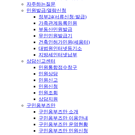
자주하는질문
민원발급/열람신청
정부24(서류신청·발급)
가족관계등록민원
부동산민원발급
무인민원발급기
건축인허가민원(세움터)
대법원인터넷등기소
지방세인터넷납부
상담신고센터
민원통합접수창구
민원상담
민원신고
민원신청
민원조회
상담지원
구민옴부즈만
구민옴부즈만 소개
구민옴부즈만 이용안내
구민옴부즈만 운영현황
구민옴부즈만 민원신청