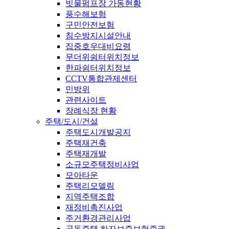
빗물펌프장 가동현황
풍수해보험
구민안전보험
침수방지시설안내
집중호우대비요령
무더위쉼터위치정보
한파쉼터위치정보
CCTV통합관제센터
민방위
관련사이트
장례식장 현황
주택/도시/건설
주택도시개발공지
주택재건축
주택재개발
소규모주택정비사업
모아타운
주택리모델링
지역주택조합
재정비촉진사업
주거환경관리사업
공동주택 하자보증보험증권