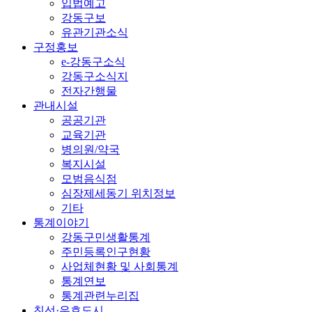
입법예고
강동구보
유관기관소식
구정홍보
e-강동구소식
강동구소식지
전자간행물
관내시설
공공기관
교육기관
병의원/약국
복지시설
모범음식점
심장제세동기 위치정보
기타
통계이야기
강동구민생활통계
주민등록인구현황
사업체현황 및 사회통계
통계연보
통계관련누리집
친선·우호도시