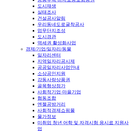
도시재생
실태조사
건설공사알림
우리동네도로굴착공사
업무단지조성
도시경관
역세권 활성화사업
경제/기업/일자리/동물
일자리센터
지역일자리공시제
공공일자리사업안내
소상공인지원
강동사랑상품권
골목형상점가
사회적기업·마을기업
협동조합
엔젤공방거리
사회적경제쇼핑몰
물가정보
미취업 청년 어학 및 자격시험 응시료 지원사
업