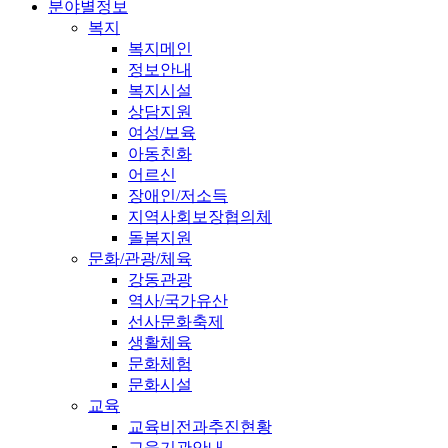
분야별정보
복지
복지메인
정보안내
복지시설
상담지원
여성/보육
아동친화
어르신
장애인/저소득
지역사회보장협의체
돌봄지원
문화/관광/체육
강동관광
역사/국가유산
선사문화축제
생활체육
문화체험
문화시설
교육
교육비전과추진현황
교육기관안내