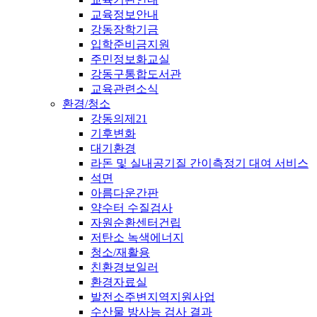
교육정보안내
강동장학기금
입학준비금지원
주민정보화교실
강동구통합도서관
교육관련소식
환경/청소
강동의제21
기후변화
대기환경
라돈 및 실내공기질 간이측정기 대여 서비스
석면
아름다운간판
약수터 수질검사
자원순환센터건립
저탄소 녹색에너지
청소/재활용
친환경보일러
환경자료실
발전소주변지역지원사업
수산물 방사능 검사 결과