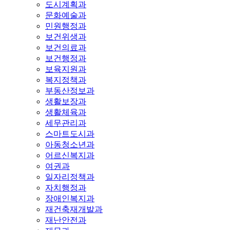
도시계획과
문화예술과
민원행정과
보건위생과
보건의료과
보건행정과
보육지원과
복지정책과
부동산정보과
생활보장과
생활체육과
세무관리과
스마트도시과
아동청소년과
어르신복지과
여권과
일자리정책과
자치행정과
장애인복지과
재건축재개발과
재난안전과