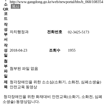
http://www.gangdong.go.kr/web/newportal/bbs/b_068/108354
소
복사
QR
코
드
작
성
자치행정과
전화번호
02-3425-5173
부
서
작
성
2018-04-23
조회수
1955
일
첨
부
첨부된 파일 없음
파
일
제
청각장애인을 위한 소소심(소화기, 소화전, 심폐소생술)
목
안전교육 동영상
청각장애인을 위한 화재대비 안전교육(소화기, 소화전, 심폐
소생술) 동영상입니다.