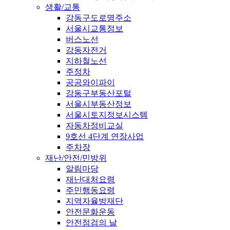
생활/교통
강동구도로명주소
서울시교통정보
버스노선
강동자전거
지하철노선
주정차
공공와이파이
강동구부동산포털
서울시부동산정보
서울시토지정보시스템
자동차정비교실
9호선 4단계 연장사업
주차장
재난/안전/민방위
알림마당
재난대처요령
주민행동요령
지역자율방재단
안전문화운동
안전점검의 날