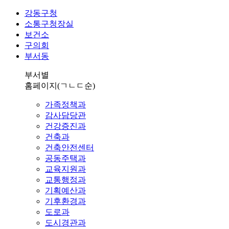
강동구청
소통구청장실
보건소
구의회
부서동
부서별
홈페이지
(ㄱㄴㄷ순)
가족정책과
감사담당관
건강증진과
건축과
건축안전센터
공동주택과
교육지원과
교통행정과
기획예산과
기후환경과
도로과
도시경관과