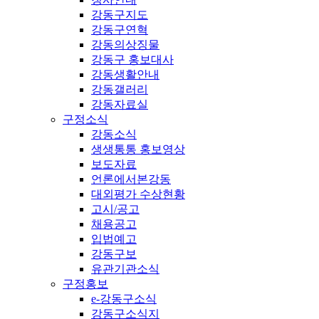
강동구지도
강동구연혁
강동의상징물
강동구 홍보대사
강동생활안내
강동갤러리
강동자료실
구정소식
강동소식
생생통통 홍보영상
보도자료
언론에서본강동
대외평가 수상현황
고시/공고
채용공고
입법예고
강동구보
유관기관소식
구정홍보
e-강동구소식
강동구소식지