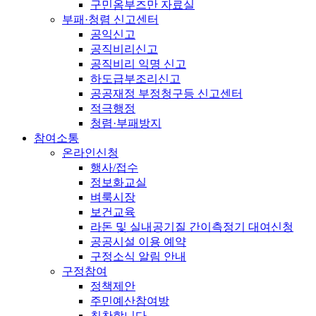
구민옴부즈만 자료실
부패·청렴 신고센터
공익신고
공직비리신고
공직비리 익명 신고
하도급부조리신고
공공재정 부정청구등 신고센터
적극행정
청렴·부패방지
참여소통
온라인신청
행사/접수
정보화교실
벼룩시장
보건교육
라돈 및 실내공기질 간이측정기 대여신청
공공시설 이용 예약
구정소식 알림 안내
구정참여
정책제안
주민예산참여방
칭찬합니다