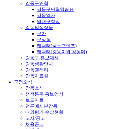
강동구연혁
강동구연혁일람표
강동역사
역대구청장
강동의상징물
구가
구상징
캐릭터(움스프렌즈)
캐릭터(강동이와 강동미)
강동구 홍보대사
강동생활안내
강동갤러리
강동자료실
구정소식
강동소식
생생통통 홍보영상
보도자료
언론에서본강동
대외평가 수상현황
고시/공고
채용공고