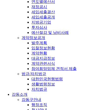
연도별예산서
재정공시
세입세출결산
세입세출공개
지방공기업
투자심사
예산절감 및 낭비사례
계약정보공개
발주계획
입찰정보현황
계약현황
대금지급정보
계약관련서식
참여희망업체 견적서 제출
법규/자치법규
대한민국현행법령
생활법령정보
자치법규
강동소개
강동구안내
행정조직
청사안내