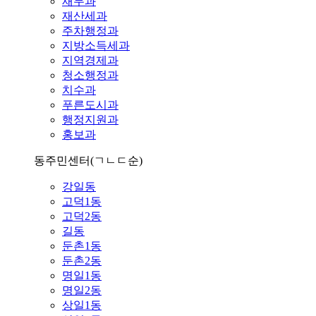
재무과
재산세과
주차행정과
지방소득세과
지역경제과
청소행정과
치수과
푸른도시과
행정지원과
홍보과
동주민센터
(ㄱㄴㄷ순)
강일동
고덕1동
고덕2동
길동
둔촌1동
둔촌2동
명일1동
명일2동
상일1동