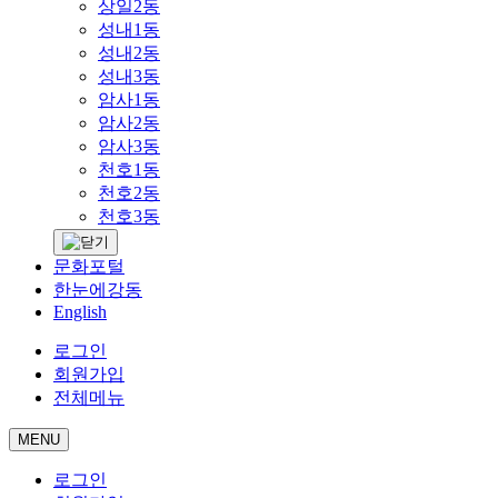
상일2동
성내1동
성내2동
성내3동
암사1동
암사2동
암사3동
천호1동
천호2동
천호3동
문화포털
한눈에강동
English
로그인
회원가입
전체메뉴
MENU
로그인