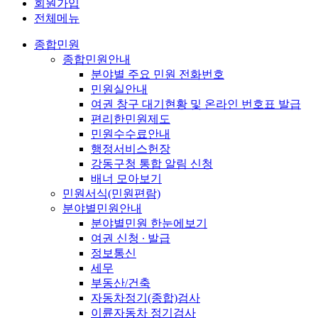
회원가입
전체메뉴
종합민원
종합민원안내
분야별 주요 민원 전화번호
민원실안내
여권 창구 대기현황 및 온라인 번호표 발급
편리한민원제도
민원수수료안내
행정서비스헌장
강동구청 통합 알림 신청
배너 모아보기
민원서식(민원편람)
분야별민원안내
분야별민원 한눈에보기
여권 신청 ∙ 발급
정보통신
세무
부동산/건축
자동차정기(종합)검사
이륜자동차 정기검사