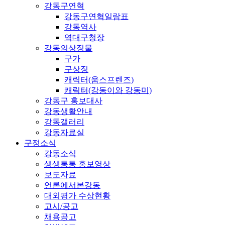
강동구연혁
강동구연혁일람표
강동역사
역대구청장
강동의상징물
구가
구상징
캐릭터(움스프렌즈)
캐릭터(강동이와 강동미)
강동구 홍보대사
강동생활안내
강동갤러리
강동자료실
구정소식
강동소식
생생통통 홍보영상
보도자료
언론에서본강동
대외평가 수상현황
고시/공고
채용공고