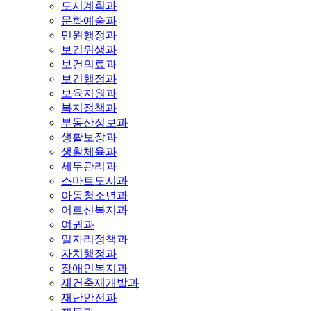
도시계획과
문화예술과
민원행정과
보건위생과
보건의료과
보건행정과
보육지원과
복지정책과
부동산정보과
생활보장과
생활체육과
세무관리과
스마트도시과
아동청소년과
어르신복지과
여권과
일자리정책과
자치행정과
장애인복지과
재건축재개발과
재난안전과