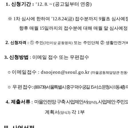
1. 신청기간 :
’12. 8. ~ (공고일부터 연중)
※ 1차 심사에 한하여 ’12.8.24(금) 접수분까지 9월초 심사예
향후 매월 15일까지의 접수분에 대해 매월 말 심사예정
2
. 신청자격 :
① 주민
또는 주민단체 ② 생활안전거
(3인이상 공동명의)
3. 신청방법
: 이메일 접수 또는 우편접수
○
이메일접수 : dsoojeon@seoul.go.kr
(마을공동체담당관 전동수 ☎0
○ 우편
접수 :
(100-739) 서울특별시 중구 덕수궁길 15 서소문청사 1동 
4. 제출서류
:
마을안전망 구축 사업제안서
, 사업제안 주
(양식1)
계획서
각 1부
(양식3)
Ⅲ. 사업선정