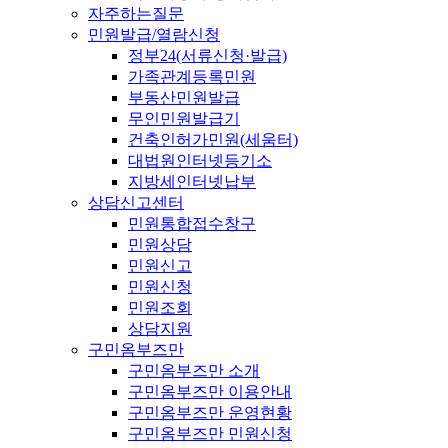
자주하는질문
민원발급/열람신청
정부24(서류신청·발급)
가족관계등록민원
부동산민원발급
무인민원발급기
건축인허가민원(세움터)
대법원인터넷등기소
지방세인터넷납부
상담신고센터
민원통합접수창구
민원상담
민원신고
민원신청
민원조회
상담지원
구민옴부즈만
구민옴부즈만 소개
구민옴부즈만 이용안내
구민옴부즈만 운영현황
구민옴부즈만 민원신청