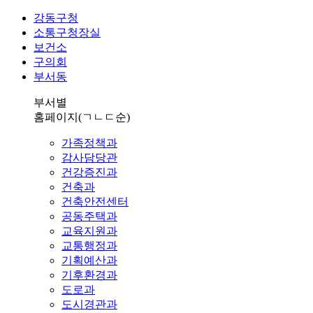
강동구청
소통구청장실
보건소
구의회
부서동
부서별
홈페이지
(ㄱㄴㄷ순)
가족정책과
감사담당관
건강증진과
건축과
건축안전센터
공동주택과
교육지원과
교통행정과
기획예산과
기후환경과
도로과
도시경관과