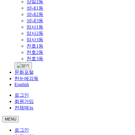
상일2동
성내1동
성내2동
성내3동
암사1동
암사2동
암사3동
천호1동
천호2동
천호3동
문화포털
한눈에강동
English
로그인
회원가입
전체메뉴
MENU
로그인