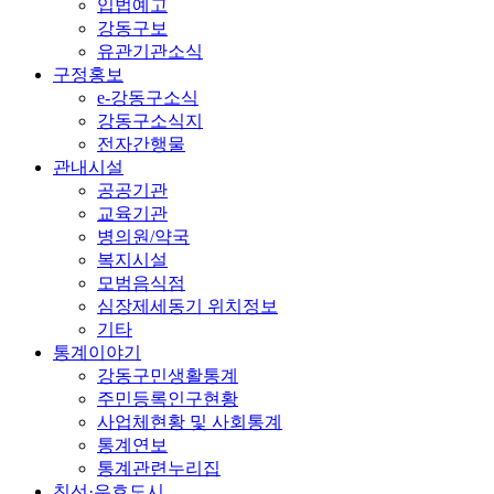
입법예고
강동구보
유관기관소식
구정홍보
e-강동구소식
강동구소식지
전자간행물
관내시설
공공기관
교육기관
병의원/약국
복지시설
모범음식점
심장제세동기 위치정보
기타
통계이야기
강동구민생활통계
주민등록인구현황
사업체현황 및 사회통계
통계연보
통계관련누리집
친선·우호도시