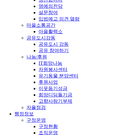
명예의전당
설문참여
입법예고 의견 열람
마을소통공간
마을활력소
공유도시강동
공유도시 강동
공유 참여하기
나눔/후원
IT희망나눔
자원봉사센터
유기동물 분양센터
후원사업
이웃돕기성금
희망디딤돌기금
고향사랑기부제
자율점검
행정정보
구정운영
구정현황
조직운영