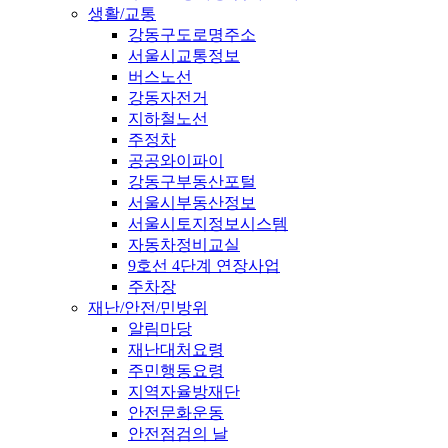
생활/교통
강동구도로명주소
서울시교통정보
버스노선
강동자전거
지하철노선
주정차
공공와이파이
강동구부동산포털
서울시부동산정보
서울시토지정보시스템
자동차정비교실
9호선 4단계 연장사업
주차장
재난/안전/민방위
알림마당
재난대처요령
주민행동요령
지역자율방재단
안전문화운동
안전점검의 날