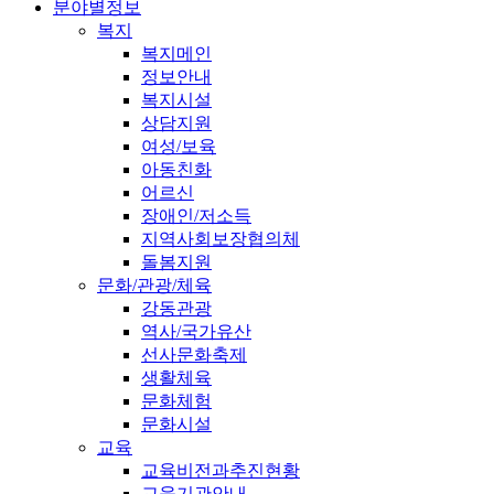
분야별정보
복지
복지메인
정보안내
복지시설
상담지원
여성/보육
아동친화
어르신
장애인/저소득
지역사회보장협의체
돌봄지원
문화/관광/체육
강동관광
역사/국가유산
선사문화축제
생활체육
문화체험
문화시설
교육
교육비전과추진현황
교육기관안내