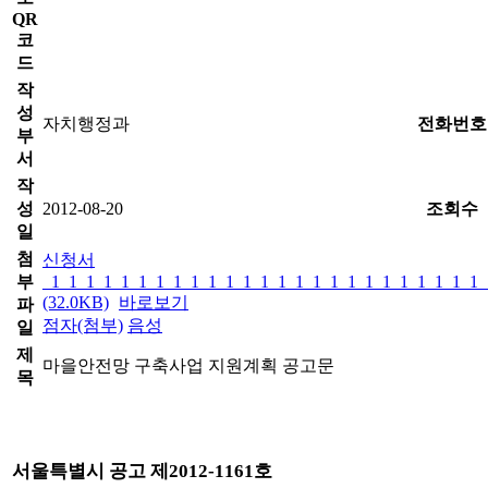
QR
코
드
작
성
자치행정과
전화번호
부
서
작
성
2012-08-20
조회수
일
첨
신청서
부
_1_1_1_1_1_1_1_1_1_1_1_1_1_1_1_1_1_1_1_1_1_1_1_1_1_
(32.0KB)
바로보기
파
점자(첨부)
음성
일
제
마을안전망 구축사업 지원계획 공고문
목
서울특별시 공고 제2012-1161호