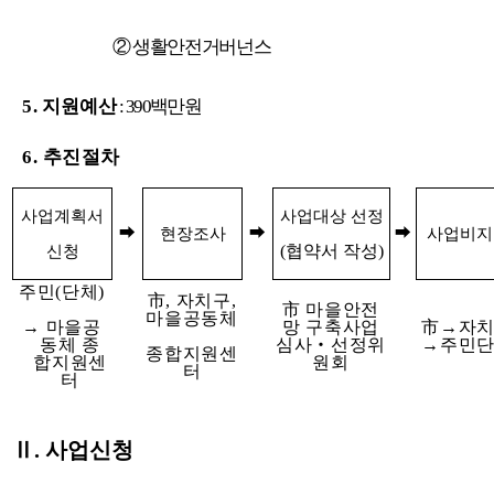
② 생활안전거버넌스
5
. 지원예산
: 390백만원
6. 추진절차
사업계획서
사업대상 선정
➡
➡
➡
현장조사
사업비지
(협약서 작성)
신청
주민(단체)
市, 자치구,
市 마을안전
마을공동체
→ 마을공
망 구축사업
市→자
동체 종
심사‧선정위
→주민
종합지원센
합지원센
원회
터
터
Ⅱ. 사업신청