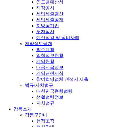
연도별예산서
재정공시
세입세출결산
세입세출공개
지방공기업
투자심사
예산절감 및 낭비사례
계약정보공개
발주계획
입찰정보현황
계약현황
대금지급정보
계약관련서식
참여희망업체 견적서 제출
법규/자치법규
대한민국현행법령
생활법령정보
자치법규
강동소개
강동구안내
행정조직
청사안내