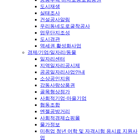
도시재생
실태조사
건설공사알림
우리동네도로굴착공사
업무단지조성
도시경관
역세권 활성화사업
경제/기업/일자리/동물
일자리센터
지역일자리공시제
공공일자리사업안내
소상공인지원
강동사랑상품권
골목형상점가
사회적기업·마을기업
협동조합
엔젤공방거리
사회적경제쇼핑몰
물가정보
미취업 청년 어학 및 자격시험 응시료 지원사
업