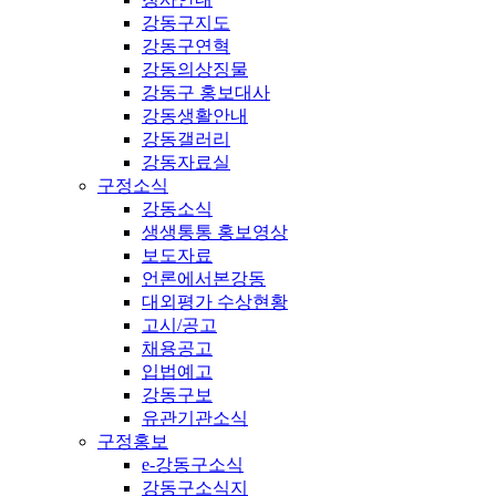
강동구지도
강동구연혁
강동의상징물
강동구 홍보대사
강동생활안내
강동갤러리
강동자료실
구정소식
강동소식
생생통통 홍보영상
보도자료
언론에서본강동
대외평가 수상현황
고시/공고
채용공고
입법예고
강동구보
유관기관소식
구정홍보
e-강동구소식
강동구소식지