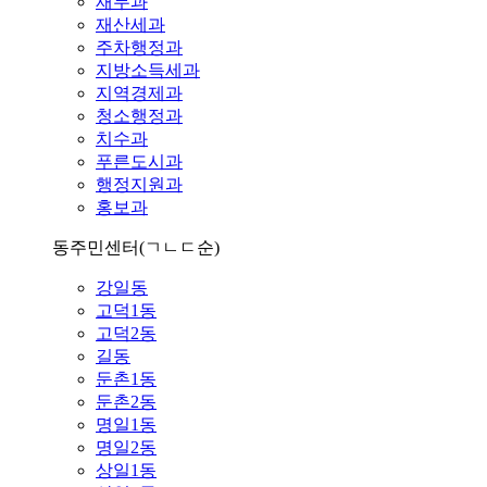
재무과
재산세과
주차행정과
지방소득세과
지역경제과
청소행정과
치수과
푸른도시과
행정지원과
홍보과
동주민센터
(ㄱㄴㄷ순)
강일동
고덕1동
고덕2동
길동
둔촌1동
둔촌2동
명일1동
명일2동
상일1동