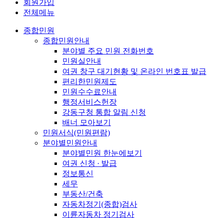
회원가입
전체메뉴
종합민원
종합민원안내
분야별 주요 민원 전화번호
민원실안내
여권 창구 대기현황 및 온라인 번호표 발급
편리한민원제도
민원수수료안내
행정서비스헌장
강동구청 통합 알림 신청
배너 모아보기
민원서식(민원편람)
분야별민원안내
분야별민원 한눈에보기
여권 신청 ∙ 발급
정보통신
세무
부동산/건축
자동차정기(종합)검사
이륜자동차 정기검사