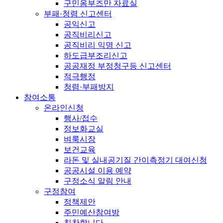
구민옴부즈만 자료실
부패·청렴 신고센터
공익신고
공직비리신고
공직비리 익명 신고
하도급부조리신고
공공재정 부정청구등 신고센터
적극행정
청렴·부패방지
참여소통
온라인신청
행사/접수
정보화교실
벼룩시장
보건교육
라돈 및 실내공기질 간이측정기 대여신청
공공시설 이용 예약
구정소식 알림 안내
구정참여
정책제안
주민예산참여방
칭찬합니다