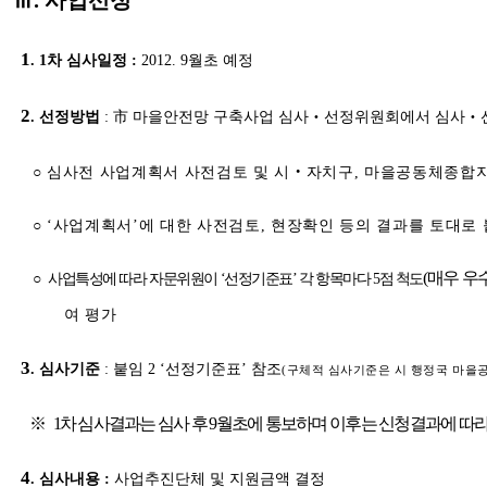
1
. 1차 심사일정 :
2012. 9월초 예정
2
. 선정방법
: 市 마을안전망 구축사업 심사‧선정위원회에서 심사‧
○ 심사전 사업계획서 사전검토 및 시‧자치구, 마을공동체종합
○ ‘
사업계획서’에 대한 사전검토, 현장확인 등의 결과를 토대로 붙
(매우 우수
○
사업특성에 따라 자문위원이 ‘선정기준표’ 각 항목마다 5점 척도
여 평가
3
. 심사기준
: 붙임 2 ‘선정기준표’ 참조
(구체적 심사기준은 시 행정국 마을
※
1차 심사결과는 심사 후 9월초에 통보하며 이후는 신청결과에 따
4
. 심사내용 :
사업추진단체 및 지원금액 결정