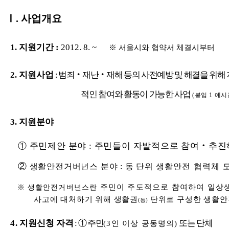
Ⅰ. 사업개요
1. 지원기간 :
2012. 8. ~
※ 서울시와 협약서 체결시부터
2. 지원사업
: 범죄‧재난‧재해 등의 사전예방 및 해결을 위
적인 참여와 활동이 가능한 사업
(붙임 1 예시
3. 지원분야
① 주민제안 분야 : 주민들이 자발적으로 참여‧추진
②
생활안전거버넌스 분야 : 동 단위
생활안전 협력체 
주민이 주도적으로 참여하여 일상
※
생활안전거버넌스란
사고에 대처하기 위해 생활권
단위로 구성한 생활안
(동)
4
. 지원신청 자격
: ① 주민
또는 단체
(3인 이상 공동명의)