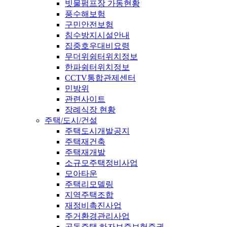
빗물펌프장 가동현황
풍수해보험
구민안전보험
침수방지시설안내
집중호우대비요령
무더위쉼터위치정보
한파쉼터위치정보
CCTV통합관제센터
민방위
관련사이트
장례식장 현황
주택/도시/건설
주택도시개발공지
주택재건축
주택재개발
소규모주택정비사업
모아타운
주택리모델링
지역주택조합
재정비촉진사업
주거환경관리사업
공동주택 하자보증보험증권