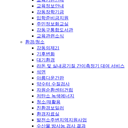
교육정보안내
강동장학기금
입학준비금지원
주민정보화교실
강동구통합도서관
교육관련소식
환경/청소
강동의제21
기후변화
대기환경
라돈 및 실내공기질 간이측정기 대여 서비스
석면
아름다운간판
약수터 수질검사
자원순환센터건립
저탄소 녹색에너지
청소/재활용
친환경보일러
환경자료실
발전소주변지역지원사업
수산물 방사능 검사 결과