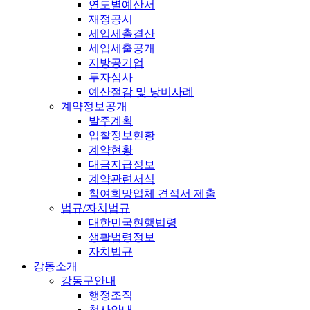
연도별예산서
재정공시
세입세출결산
세입세출공개
지방공기업
투자심사
예산절감 및 낭비사례
계약정보공개
발주계획
입찰정보현황
계약현황
대금지급정보
계약관련서식
참여희망업체 견적서 제출
법규/자치법규
대한민국현행법령
생활법령정보
자치법규
강동소개
강동구안내
행정조직
청사안내