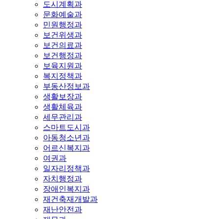
도시계획과
문화예술과
민원행정과
보건위생과
보건의료과
보건행정과
보육지원과
복지정책과
부동산정보과
생활보장과
생활체육과
세무관리과
스마트도시과
아동청소년과
어르신복지과
여권과
일자리정책과
자치행정과
장애인복지과
재건축재개발과
재난안전과