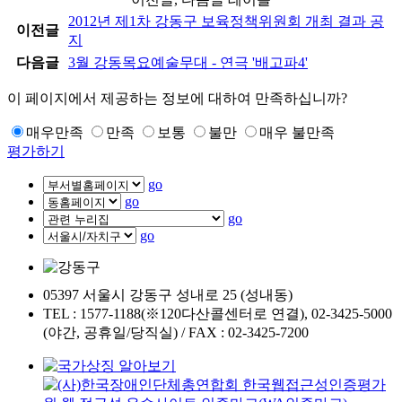
2012년 제1차 강동구 보육정책위원회 개최 결과 공
이전글
지
다음글
3월 강동목요예술무대 - 연극 '배고파4'
이 페이지에서 제공하는 정보에 대하여 만족하십니까?
매우만족
만족
보통
불만
매우 불만족
평가하기
go
go
go
go
05397 서울시 강동구 성내로 25 (성내동)
TEL : 1577-1188(※120다산콜센터로 연결), 02-3425-5000
(야간, 공휴일/당직실) / FAX : 02-3425-7200