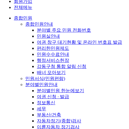
회원가입
전체메뉴
종합민원
종합민원안내
분야별 주요 민원 전화번호
민원실안내
여권 창구 대기현황 및 온라인 번호표 발급
편리한민원제도
민원수수료안내
행정서비스헌장
강동구청 통합 알림 신청
배너 모아보기
민원서식(민원편람)
분야별민원안내
분야별민원 한눈에보기
여권 신청 ∙ 발급
정보통신
세무
부동산/건축
자동차정기(종합)검사
이륜자동차 정기검사