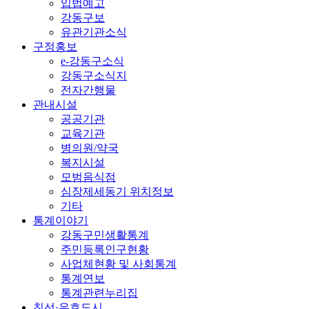
입법예고
강동구보
유관기관소식
구정홍보
e-강동구소식
강동구소식지
전자간행물
관내시설
공공기관
교육기관
병의원/약국
복지시설
모범음식점
심장제세동기 위치정보
기타
통계이야기
강동구민생활통계
주민등록인구현황
사업체현황 및 사회통계
통계연보
통계관련누리집
친선·우호도시