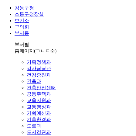
강동구청
소통구청장실
보건소
구의회
부서동
부서별
홈페이지
(ㄱㄴㄷ순)
가족정책과
감사담당관
건강증진과
건축과
건축안전센터
공동주택과
교육지원과
교통행정과
기획예산과
기후환경과
도로과
도시경관과