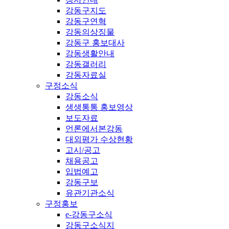
강동구지도
강동구연혁
강동의상징물
강동구 홍보대사
강동생활안내
강동갤러리
강동자료실
구정소식
강동소식
생생통통 홍보영상
보도자료
언론에서본강동
대외평가 수상현황
고시/공고
채용공고
입법예고
강동구보
유관기관소식
구정홍보
e-강동구소식
강동구소식지