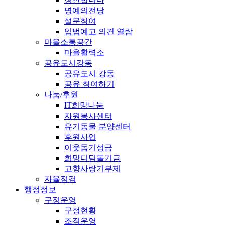
명예의전당
설문참여
입법예고 의견 열람
마을소통공간
마을활력소
공유도시강동
공유도시 강동
공유 참여하기
나눔/후원
IT희망나눔
자원봉사센터
유기동물 분양센터
후원사업
이웃돕기성금
희망디딤돌기금
고향사랑기부제
자율점검
행정정보
구정운영
구정현황
조직운영