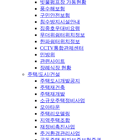
빗물펌프장 가동현황
풍수해보험
구민안전보험
침수방지시설안내
집중호우대비요령
무더위쉼터위치정보
한파쉼터위치정보
CCTV통합관제센터
민방위
관련사이트
장례식장 현황
주택/도시/건설
주택도시개발공지
주택재건축
주택재개발
소규모주택정비사업
모아타운
주택리모델링
지역주택조합
재정비촉진사업
주거환경관리사업
공동주택 하자보증보험증권