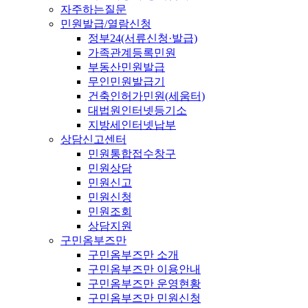
자주하는질문
민원발급/열람신청
정부24(서류신청·발급)
가족관계등록민원
부동산민원발급
무인민원발급기
건축인허가민원(세움터)
대법원인터넷등기소
지방세인터넷납부
상담신고센터
민원통합접수창구
민원상담
민원신고
민원신청
민원조회
상담지원
구민옴부즈만
구민옴부즈만 소개
구민옴부즈만 이용안내
구민옴부즈만 운영현황
구민옴부즈만 민원신청