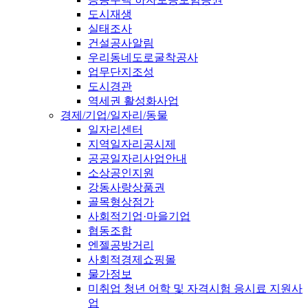
도시재생
실태조사
건설공사알림
우리동네도로굴착공사
업무단지조성
도시경관
역세권 활성화사업
경제/기업/일자리/동물
일자리센터
지역일자리공시제
공공일자리사업안내
소상공인지원
강동사랑상품권
골목형상점가
사회적기업·마을기업
협동조합
엔젤공방거리
사회적경제쇼핑몰
물가정보
미취업 청년 어학 및 자격시험 응시료 지원사
업