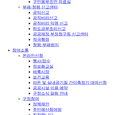
구민옴부즈만 자료실
부패·청렴 신고센터
공익신고
공직비리신고
공직비리 익명 신고
하도급부조리신고
공공재정 부정청구등 신고센터
적극행정
청렴·부패방지
참여소통
온라인신청
행사/접수
정보화교실
벼룩시장
보건교육
라돈 및 실내공기질 간이측정기 대여신청
공공시설 이용 예약
구정소식 알림 안내
구정참여
정책제안
주민예산참여방
칭찬합니다