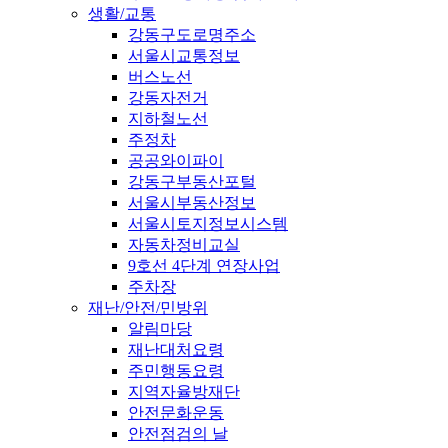
생활/교통
강동구도로명주소
서울시교통정보
버스노선
강동자전거
지하철노선
주정차
공공와이파이
강동구부동산포털
서울시부동산정보
서울시토지정보시스템
자동차정비교실
9호선 4단계 연장사업
주차장
재난/안전/민방위
알림마당
재난대처요령
주민행동요령
지역자율방재단
안전문화운동
안전점검의 날