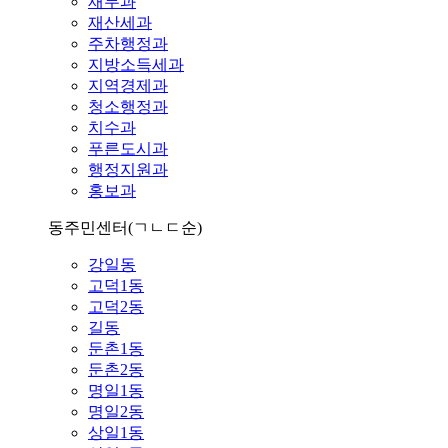
재무과
재산세과
주차행정과
지방소득세과
지역경제과
청소행정과
치수과
푸른도시과
행정지원과
홍보과
동주민센터
(ㄱㄴㄷ순)
강일동
고덕1동
고덕2동
길동
둔촌1동
둔촌2동
명일1동
명일2동
상일1동