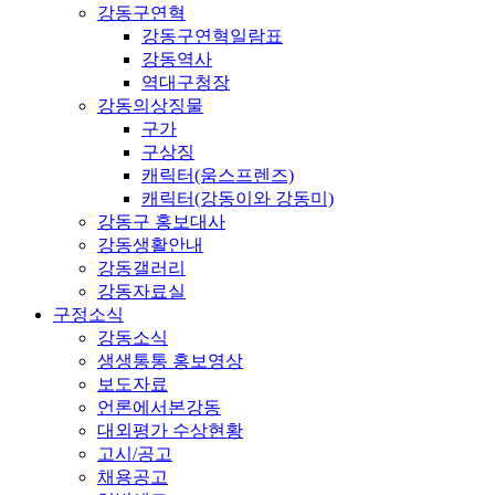
강동구연혁
강동구연혁일람표
강동역사
역대구청장
강동의상징물
구가
구상징
캐릭터(움스프렌즈)
캐릭터(강동이와 강동미)
강동구 홍보대사
강동생활안내
강동갤러리
강동자료실
구정소식
강동소식
생생통통 홍보영상
보도자료
언론에서본강동
대외평가 수상현황
고시/공고
채용공고