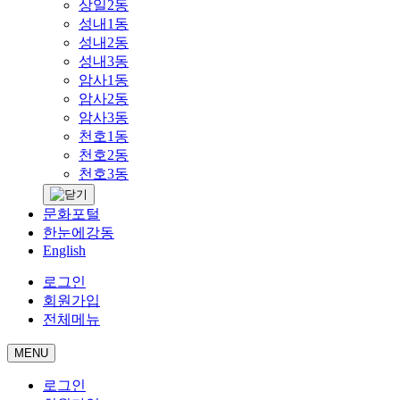
상일2동
성내1동
성내2동
성내3동
암사1동
암사2동
암사3동
천호1동
천호2동
천호3동
문화포털
한눈에강동
English
로그인
회원가입
전체메뉴
MENU
로그인