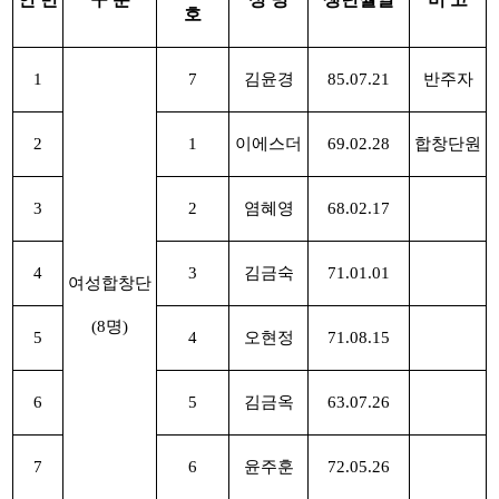
호
1
7
김윤경
85.07.21
반주자
2
1
이에스더
69.02.28
합창단원
3
2
염혜영
68.02.17
4
3
김금숙
71.01.01
여성합창단
(8명)
5
4
오현정
71.08.15
6
5
김금옥
63.07.26
7
6
윤주훈
72.05.26