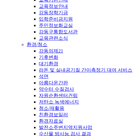
교육정보안내
강동장학기금
입학준비금지원
주민정보화교실
강동구통합도서관
교육관련소식
환경/청소
강동의제21
기후변화
대기환경
라돈 및 실내공기질 간이측정기 대여 서비스
석면
아름다운간판
약수터 수질검사
자원순환센터건립
저탄소 녹색에너지
청소/재활용
친환경보일러
환경자료실
발전소주변지역지원사업
수산물 방사능 검사 결과