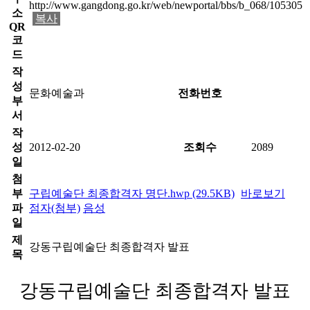
http://www.gangdong.go.kr/web/newportal/bbs/b_068/105305
소
복사
QR
코
드
작
성
문화예술과
전화번호
부
서
작
성
2012-02-20
조회수
2089
일
첨
부
구립예술단 최종합격자 명단.hwp (29.5KB)
바로보기
파
점자(첨부)
음성
일
제
강동구립예술단 최종합격자 발표
목
강동구립예술단 최종합격자 발표