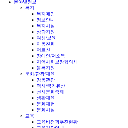
분야별정보
복지
복지메인
정보안내
복지시설
상담지원
여성/보육
아동친화
어르신
장애인/저소득
지역사회보장협의체
돌봄지원
문화/관광/체육
강동관광
역사/국가유산
선사문화축제
생활체육
문화체험
문화시설
교육
교육비전과추진현황
교육기관안내