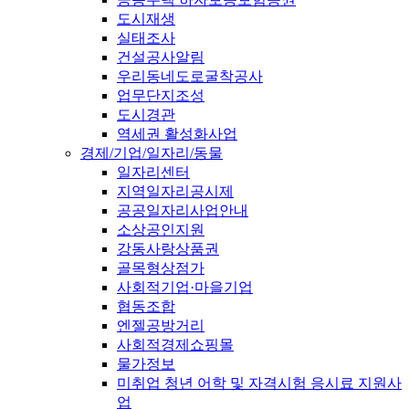
도시재생
실태조사
건설공사알림
우리동네도로굴착공사
업무단지조성
도시경관
역세권 활성화사업
경제/기업/일자리/동물
일자리센터
지역일자리공시제
공공일자리사업안내
소상공인지원
강동사랑상품권
골목형상점가
사회적기업·마을기업
협동조합
엔젤공방거리
사회적경제쇼핑몰
물가정보
미취업 청년 어학 및 자격시험 응시료 지원사
업