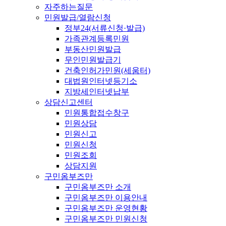
자주하는질문
민원발급/열람신청
정부24(서류신청·발급)
가족관계등록민원
부동산민원발급
무인민원발급기
건축인허가민원(세움터)
대법원인터넷등기소
지방세인터넷납부
상담신고센터
민원통합접수창구
민원상담
민원신고
민원신청
민원조회
상담지원
구민옴부즈만
구민옴부즈만 소개
구민옴부즈만 이용안내
구민옴부즈만 운영현황
구민옴부즈만 민원신청