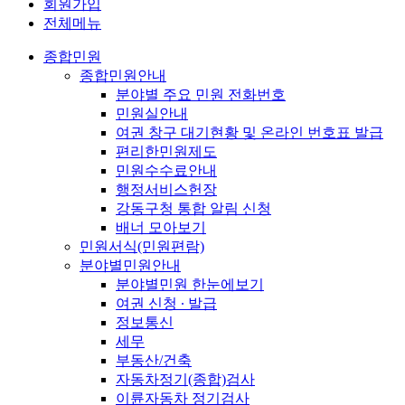
회원가입
전체메뉴
종합민원
종합민원안내
분야별 주요 민원 전화번호
민원실안내
여권 창구 대기현황 및 온라인 번호표 발급
편리한민원제도
민원수수료안내
행정서비스헌장
강동구청 통합 알림 신청
배너 모아보기
민원서식(민원편람)
분야별민원안내
분야별민원 한눈에보기
여권 신청 ∙ 발급
정보통신
세무
부동산/건축
자동차정기(종합)검사
이륜자동차 정기검사