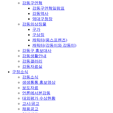
강동구연혁
강동구연혁일람표
강동역사
역대구청장
강동의상징물
구가
구상징
캐릭터(움스프렌즈)
캐릭터(강동이와 강동미)
강동구 홍보대사
강동생활안내
강동갤러리
강동자료실
구정소식
강동소식
생생통통 홍보영상
보도자료
언론에서본강동
대외평가 수상현황
고시/공고
채용공고