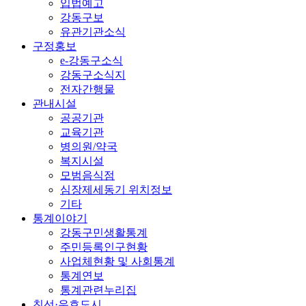
입법예고
강동구보
유관기관소식
구정홍보
e-강동구소식
강동구소식지
전자간행물
관내시설
공공기관
교육기관
병의원/약국
복지시설
모범음식점
심장제세동기 위치정보
기타
통계이야기
강동구민생활통계
주민등록인구현황
사업체현황 및 사회통계
통계연보
통계관련누리집
친선·우호도시