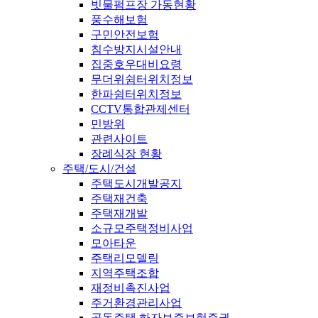
빗물펌프장 가동현황
풍수해보험
구민안전보험
침수방지시설안내
집중호우대비요령
무더위쉼터위치정보
한파쉼터위치정보
CCTV통합관제센터
민방위
관련사이트
장례식장 현황
주택/도시/건설
주택도시개발공지
주택재건축
주택재개발
소규모주택정비사업
모아타운
주택리모델링
지역주택조합
재정비촉진사업
주거환경관리사업
공동주택 하자보증보험증권