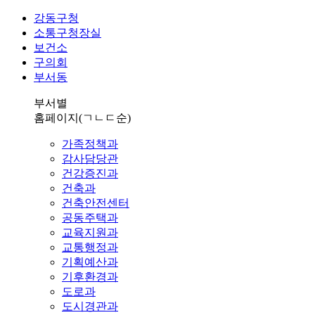
강동구청
소통구청장실
보건소
구의회
부서동
부서별
홈페이지
(ㄱㄴㄷ순)
가족정책과
감사담당관
건강증진과
건축과
건축안전센터
공동주택과
교육지원과
교통행정과
기획예산과
기후환경과
도로과
도시경관과