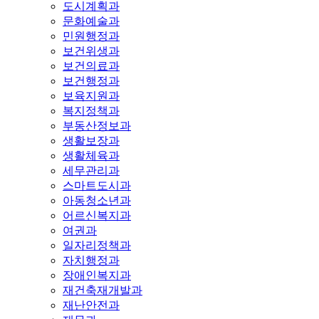
도시계획과
문화예술과
민원행정과
보건위생과
보건의료과
보건행정과
보육지원과
복지정책과
부동산정보과
생활보장과
생활체육과
세무관리과
스마트도시과
아동청소년과
어르신복지과
여권과
일자리정책과
자치행정과
장애인복지과
재건축재개발과
재난안전과