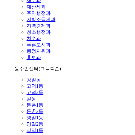
재무과
재산세과
주차행정과
지방소득세과
지역경제과
청소행정과
치수과
푸른도시과
행정지원과
홍보과
동주민센터
(ㄱㄴㄷ순)
강일동
고덕1동
고덕2동
길동
둔촌1동
둔촌2동
명일1동
명일2동
상일1동