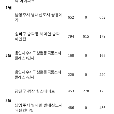
럭 아이파크
1
월
남양주시 별내신도시 쌍용예
652
0
652
가
송파구 송파동 래미안 송파
794
615
179
파인탑
용인시 수지구 상현동 극동스타
2월
168
0
168
클래스 1단지
용인시 수지구 상현동 극동스타
220
0
220
클래스 2단지
광진구 광장 힐스테이트
453
278
175
3월
남양주시 별내면 별내신도시
486
0
486
대원칸타빌