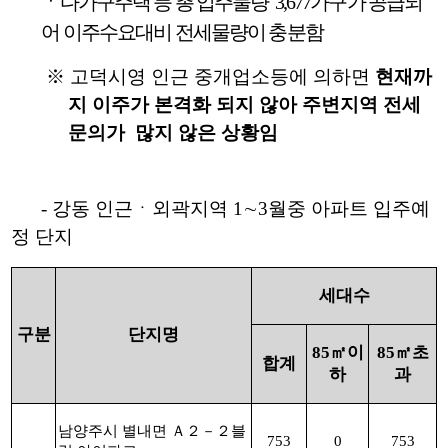
ㆍ다가구주택 등 총 입주물량 3,677가구가 공급되
어 이주수요대비 전세물량이 충분함
※ 고덕시영 인근 중개업소등에 의하면
현재까
지 이주가 본격화 되지 않아 주변지역 전세
문의가 많지 않은 상황임
- 강동 인근ㆍ외곽지역 1∼3월중 아파트 입주예
정 단지
세대수
구분
단지명
85㎡이
85㎡초
합계
하
과
남양주시 별내면 Ａ２－２블
753
0
753