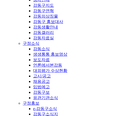
강동구지도
강동구연혁
강동의상징물
강동구 홍보대사
강동생활안내
강동갤러리
강동자료실
구정소식
강동소식
생생통통 홍보영상
보도자료
언론에서본강동
대외평가 수상현황
고시/공고
채용공고
입법예고
강동구보
유관기관소식
구정홍보
e-강동구소식
강동구소식지