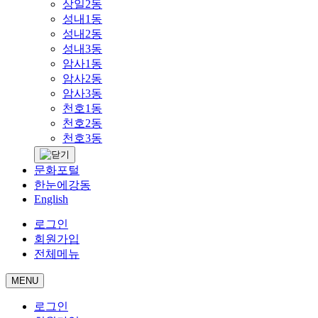
상일2동
성내1동
성내2동
성내3동
암사1동
암사2동
암사3동
천호1동
천호2동
천호3동
문화포털
한눈에강동
English
로그인
회원가입
전체메뉴
MENU
로그인