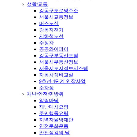
생활/교통
강동구도로명주소
서울시교통정보
버스노선
강동자전거
지하철노선
주정차
공공와이파이
강동구부동산포털
서울시부동산정보
서울시토지정보시스템
자동차정비교실
9호선 4단계 연장사업
주차장
재난/안전/민방위
알림마당
재난대처요령
주민행동요령
지역자율방재단
안전문화운동
안전점검의 날