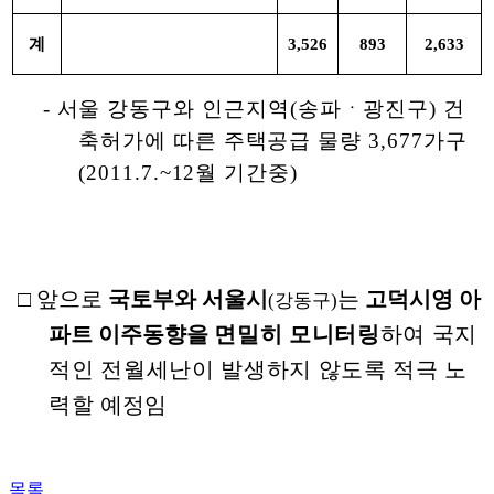
계
3,526
893
2,633
- 서울 강동구와 인근지역(송파ㆍ광진구) 건
축허가에 따른 주택공급 물량 3,677가구
(2011.7.~12월 기간중)
□ 앞으로
국토부와 서울시
는
고덕시영 아
(강동구)
파트 이주동향을
면밀히 모니터링
하여 국지
적인 전월세난이 발생하지 않도록 적극 노
력할
예정임
목록