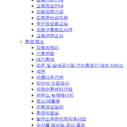
교육정보안내
강동장학기금
입학준비금지원
주민정보화교실
강동구통합도서관
교육관련소식
환경/청소
강동의제21
기후변화
대기환경
라돈 및 실내공기질 간이측정기 대여 서비스
석면
아름다운간판
약수터 수질검사
자원순환센터건립
저탄소 녹색에너지
청소/재활용
친환경보일러
환경자료실
발전소주변지역지원사업
수산물 방사능 검사 결과