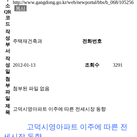
http://www.gangdong.go.kr/web/newportal/bbs/b_068/105256
소
복사
QR
코
드
작
성
주택재건축과
전화번호
부
서
작
성
2012-01-13
조회수
3291
일
첨
부
첨부된 파일 없음
파
일
제
고덕시영아파트 이주에 따른 전세시장 동향
목
고덕시영아파트 이주에 따른 전
세시장 동향