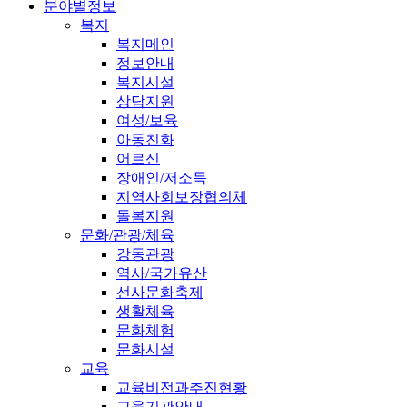
분야별정보
복지
복지메인
정보안내
복지시설
상담지원
여성/보육
아동친화
어르신
장애인/저소득
지역사회보장협의체
돌봄지원
문화/관광/체육
강동관광
역사/국가유산
선사문화축제
생활체육
문화체험
문화시설
교육
교육비전과추진현황
교육기관안내