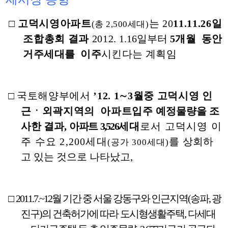
□
고덕시영아파트
는 20
11.11.26일
(총 2,500세대)
조합총회 결과
2012.
1.16일부터
5개월 동
안
거주세대를 이주
시킨다는 계획임
□
국토해양부에서
’12. 1∼3월중 고덕시영 인
근ㆍ외곽지역의 아파트입주
예정물량을 조
사한 결과,
아파트 3,526
세대
로서 고덕시영 이
주 수요 2,200세대
를
상회하
(공가 300세대)
고 있는 것으로 나타났고,
□
2011.7.~12월 기간 중 서울 강동구와 인근지역(송파, 광
진구)의 건축허가에 따라
도시형생활주택, 다세대