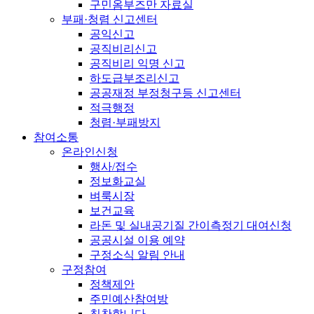
구민옴부즈만 자료실
부패·청렴 신고센터
공익신고
공직비리신고
공직비리 익명 신고
하도급부조리신고
공공재정 부정청구등 신고센터
적극행정
청렴·부패방지
참여소통
온라인신청
행사/접수
정보화교실
벼룩시장
보건교육
라돈 및 실내공기질 간이측정기 대여신청
공공시설 이용 예약
구정소식 알림 안내
구정참여
정책제안
주민예산참여방
칭찬합니다