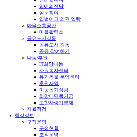
명예의전당
설문참여
입법예고 의견 열람
마을소통공간
마을활력소
공유도시강동
공유도시 강동
공유 참여하기
나눔/후원
IT희망나눔
자원봉사센터
유기동물 분양센터
후원사업
이웃돕기성금
희망디딤돌기금
고향사랑기부제
자율점검
행정정보
구정운영
구정현황
조직운영